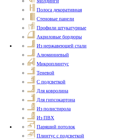
Молдинги
Полоса декоративная
Стеновые панели
Профили штукатурные
Акриловые бордюры
Из нержавеющей стали
Алюминиевый
Микроплинтус
Теневой
С подсветкой
Для ковролина
Для гипсокартона
Из полистирола
Из ПВХ
Парящий потолок
Плинтус с подсветкой