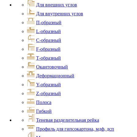
Для внешних углов
Для внутренних углов
П-образный
L-образный
С-образный
F-образный
Т-образный
Окантовочный
Деформационный
Y-образный
Z-образный
Полоса
Гибкий
Теневая разделительная рейка
Профиль для гипсокартона, мдф, дсп