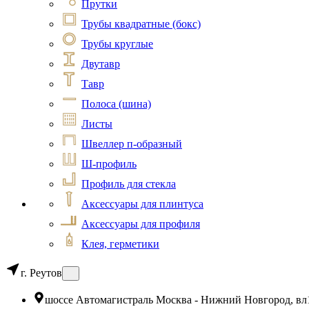
Прутки
Трубы квадратные (бокс)
Трубы круглые
Двутавр
Тавр
Полоса (шина)
Листы
Швеллер п-образный
Ш-профиль
Профиль для стекла
Аксессуары для плинтуса
Аксессуары для профиля
Клея, герметики
г. Реутов
шоссе Автомагистраль Москва - Нижний Новгород, вл