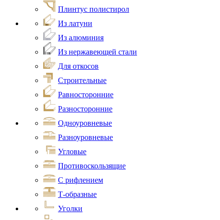
Плинтус полистирол
Из латуни
Из алюминия
Из нержавеющей стали
Для откосов
Строительные
Равносторонние
Разносторонние
Одноуровневые
Разноуровневые
Угловые
Противоскользящие
С рифлением
Т-образные
Уголки