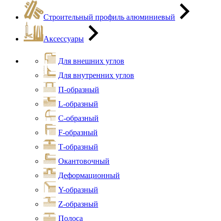
Строительный профиль алюминиевый
Аксессуары
Для внешних углов
Для внутренних углов
П-образный
L-образный
С-образный
F-образный
Т-образный
Окантовочный
Деформационный
Y-образный
Z-образный
Полоса