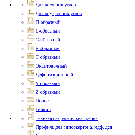
Для внешних углов
Для внутренних углов
П-образный
L-образный
С-образный
F-образный
Т-образный
Окантовочный
Деформационный
Y-образный
Z-образный
Полоса
Гибкий
Теневая разделительная рейка
Профиль для гипсокартона, мдф, дсп