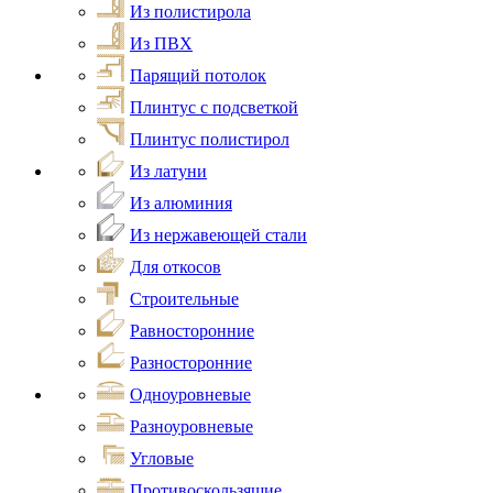
Из полистирола
Из ПВХ
Парящий потолок
Плинтус с подсветкой
Плинтус полистирол
Из латуни
Из алюминия
Из нержавеющей стали
Для откосов
Строительные
Равносторонние
Разносторонние
Одноуровневые
Разноуровневые
Угловые
Противоскользящие