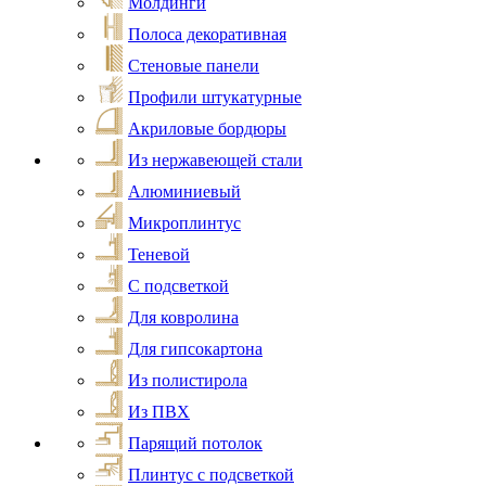
Молдинги
Полоса декоративная
Стеновые панели
Профили штукатурные
Акриловые бордюры
Из нержавеющей стали
Алюминиевый
Микроплинтус
Теневой
С подсветкой
Для ковролина
Для гипсокартона
Из полистирола
Из ПВХ
Парящий потолок
Плинтус с подсветкой