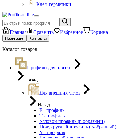
Клея, герметики
Главная
Сравнить
Избранное
Корзина
Навигация
Контакты
Каталог товаров
Профили для плитки
Назад
Для внешних углов
Назад
F - профиль
Т - профиль
Угловой профиль (г-образный)
Полукруглый профиль (с-образный)
Y - профиль
Квадратный профиль