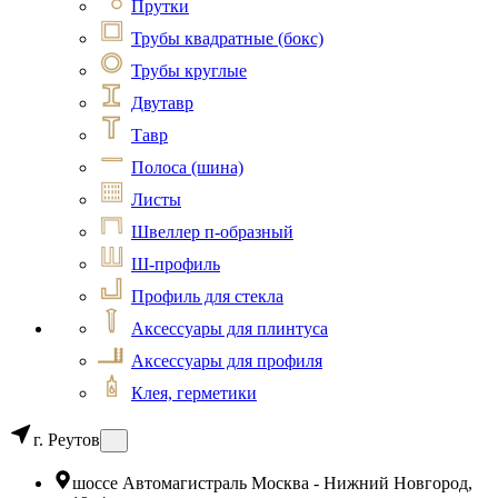
Прутки
Трубы квадратные (бокс)
Трубы круглые
Двутавр
Тавр
Полоса (шина)
Листы
Швеллер п-образный
Ш-профиль
Профиль для стекла
Аксессуары для плинтуса
Аксессуары для профиля
Клея, герметики
г. Реутов
шоссе Автомагистраль Москва - Нижний Новгород,