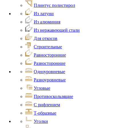
Плинтус полистирол
Из латуни
Из алюминия
Из нержавеющей стали
Для откосов
Строительные
Равносторонние
Разносторонние
Одноуровневые
Разноуровневые
Угловые
Противоскользящие
С рифлением
Т-образные
Уголки