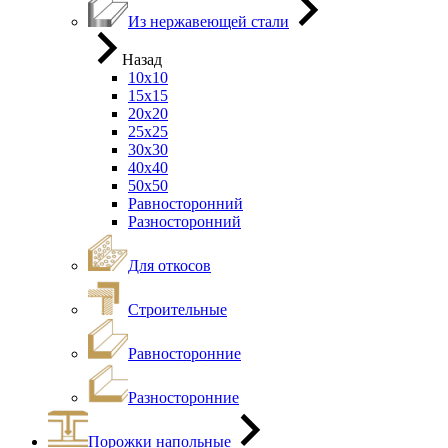
Из нержавеющей стали
Назад
10х10
15х15
20х20
25х25
30х30
40х40
50х50
Равносторонний
Разносторонний
Для откосов
Строительные
Равносторонние
Разносторонние
Порожки напольные