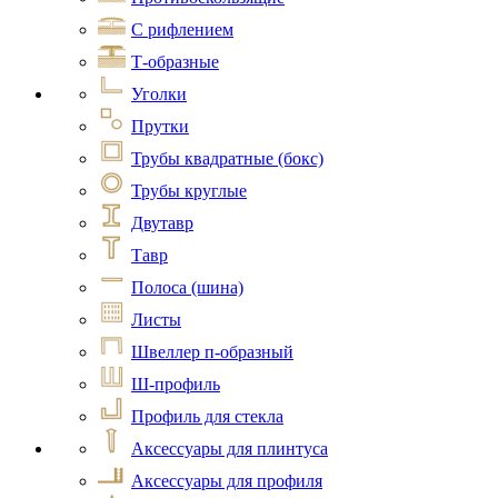
С рифлением
Т-образные
Уголки
Прутки
Трубы квадратные (бокс)
Трубы круглые
Двутавр
Тавр
Полоса (шина)
Листы
Швеллер п-образный
Ш-профиль
Профиль для стекла
Аксессуары для плинтуса
Аксессуары для профиля