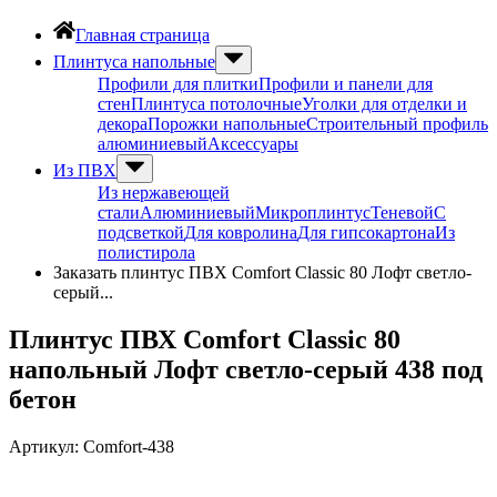
Главная страница
Плинтуса напольные
Профили для плитки
Профили и панели для
стен
Плинтуса потолочные
Уголки для отделки и
декора
Порожки напольные
Строительный профиль
алюминиевый
Аксессуары
Из ПВХ
Из нержавеющей
стали
Алюминиевый
Микроплинтус
Теневой
С
подсветкой
Для ковролина
Для гипсокартона
Из
полистирола
Заказать плинтус ПВХ Comfort Classic 80 Лофт светло-
серый...
Плинтус ПВХ Comfort Classic 80
напольный Лофт светло-серый 438 под
бетон
Артикул:
Comfort-438