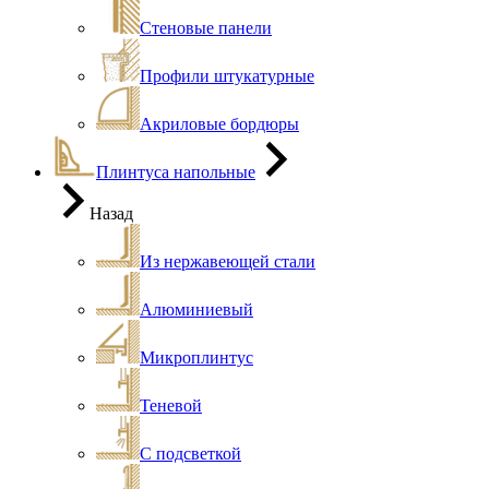
Стеновые панели
Профили штукатурные
Акриловые бордюры
Плинтуса напольные
Назад
Из нержавеющей стали
Алюминиевый
Микроплинтус
Теневой
С подсветкой