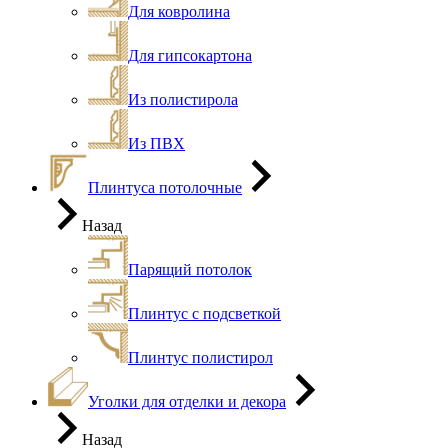
Для ковролина
Для гипсокартона
Из полистирола
Из ПВХ
Плинтуса потолочные
Назад
Парящий потолок
Плинтус с подсветкой
Плинтус полистирол
Уголки для отделки и декора
Назад