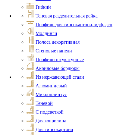
Гибкий
Теневая разделительная рейка
Профиль для гипсокартона, мдф, дсп
Молдинги
Полоса декоративная
Стеновые панели
Профили штукатурные
Акриловые бордюры
Из нержавеющей стали
Алюминиевый
Микроплинтус
Теневой
С подсветкой
Для ковролина
Для гипсокартона