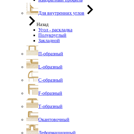
Для внутренних углов
Назад
Угол - раскладка
Полукруглый
Закладной
П-образный
L-образный
С-образный
F-образный
Т-образный
Окантовочный
Деформационный