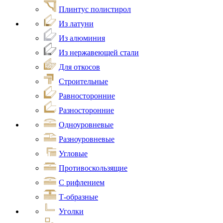
Плинтус полистирол
Из латуни
Из алюминия
Из нержавеющей стали
Для откосов
Строительные
Равносторонние
Разносторонние
Одноуровневые
Разноуровневые
Угловые
Противоскользящие
С рифлением
Т-образные
Уголки