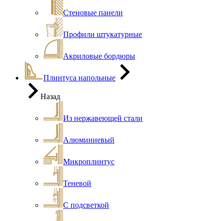
Стеновые панели
Профили штукатурные
Акриловые бордюры
Плинтуса напольные
Назад
Из нержавеющей стали
Алюминиевый
Микроплинтус
Теневой
С подсветкой