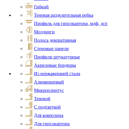
Гибкий
Теневая разделительная рейка
Профиль для гипсокартона, мдф, дсп
Молдинги
Полоса декоративная
Стеновые панели
Профили штукатурные
Акриловые бордюры
Из нержавеющей стали
Алюминиевый
Микроплинтус
Теневой
С подсветкой
Для ковролина
Для гипсокартона