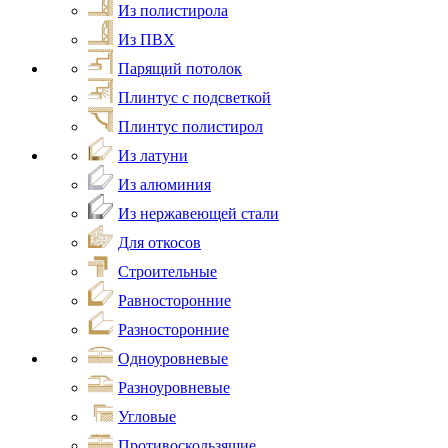
Из полистирола
Из ПВХ
Парящий потолок
Плинтус с подсветкой
Плинтус полистирол
Из латуни
Из алюминия
Из нержавеющей стали
Для откосов
Строительные
Равносторонние
Разносторонние
Одноуровневые
Разноуровневые
Угловые
Противоскользящие