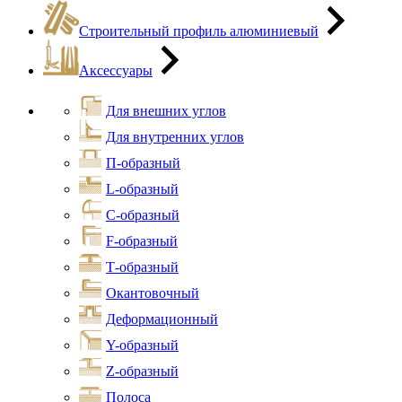
Строительный профиль алюминиевый
Аксессуары
Для внешних углов
Для внутренних углов
П-образный
L-образный
С-образный
F-образный
Т-образный
Окантовочный
Деформационный
Y-образный
Z-образный
Полоса