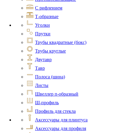
С рифлением
Т-образные
Уголки
Прутки
Трубы квадратные (бокс)
Трубы круглые
Двутавр
Тавр
Полоса (шина)
Листы
Швеллер п-образный
Ш-профиль
Профиль для стекла
Аксессуары для плинтуса
Аксессуары для профиля