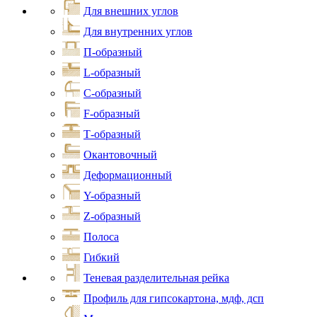
Для внешних углов
Для внутренних углов
П-образный
L-образный
С-образный
F-образный
Т-образный
Окантовочный
Деформационный
Y-образный
Z-образный
Полоса
Гибкий
Теневая разделительная рейка
Профиль для гипсокартона, мдф, дсп