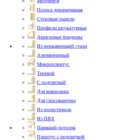
Молдинги
Полоса декоративная
Стеновые панели
Профили штукатурные
Акриловые бордюры
Из нержавеющей стали
Алюминиевый
Микроплинтус
Теневой
С подсветкой
Для ковролина
Для гипсокартона
Из полистирола
Из ПВХ
Парящий потолок
Плинтус с подсветкой