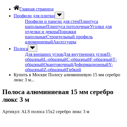
Главная страница
Профили для плитки
Профили и панели для стен
Плинтуса
напольные
Плинтуса потолочные
Уголки для
отделки и декора
Порожки
напольные
Строительный профиль
алюминиевый
Аксессуары
Полоса
Для внешних углов
Для внутренних углов
П-
образный
L-образный
С-образный
F-образный
Т-
образный
Окантовочный
Деформационный
Y-
образный
Z-образный
Гибкий
Купить в Москве Полосу алюминиевую 15 мм серебро
люкс 3 м...
Полоса алюминиевая 15 мм серебро
люкс 3 м
Артикул:
ALS полоса 15х2 серебро люкс 3 м