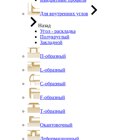
Для внутренних углов
Назад
Угол - раскладка
Полукруглый
Закладной
П-образный
L-образный
С-образный
F-образный
Т-образный
Окантовочный
Деформационный