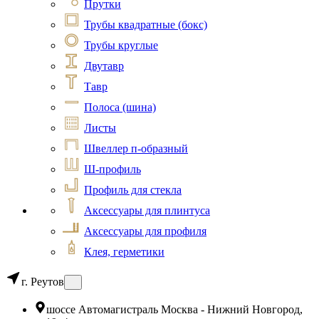
Прутки
Трубы квадратные (бокс)
Трубы круглые
Двутавр
Тавр
Полоса (шина)
Листы
Швеллер п-образный
Ш-профиль
Профиль для стекла
Аксессуары для плинтуса
Аксессуары для профиля
Клея, герметики
г. Реутов
шоссе Автомагистраль Москва - Нижний Новгород,