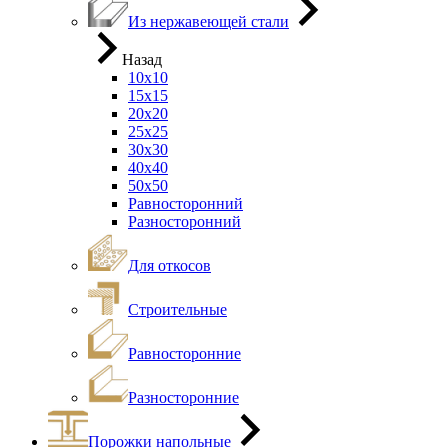
Из нержавеющей стали
Назад
10х10
15х15
20х20
25х25
30х30
40х40
50х50
Равносторонний
Разносторонний
Для откосов
Строительные
Равносторонние
Разносторонние
Порожки напольные