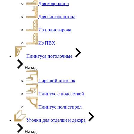
Для ковролина
Для гипсокартона
Из полистирола
Из ПВХ
Плинтуса потолочные
Назад
Парящий потолок
Плинтус с подсветкой
Плинтус полистирол
Уголки для отделки и декора
Назад