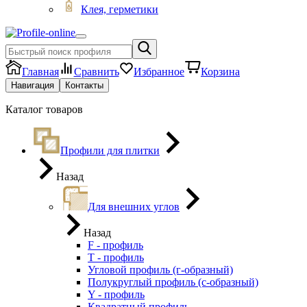
Клея, герметики
Главная
Сравнить
Избранное
Корзина
Навигация
Контакты
Каталог товаров
Профили для плитки
Назад
Для внешних углов
Назад
F - профиль
Т - профиль
Угловой профиль (г-образный)
Полукруглый профиль (с-образный)
Y - профиль
Квадратный профиль