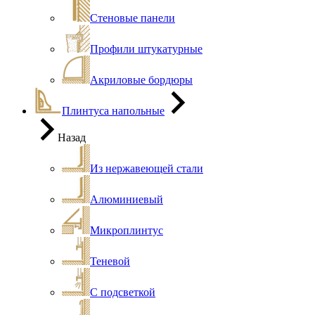
Стеновые панели
Профили штукатурные
Акриловые бордюры
Плинтуса напольные
Назад
Из нержавеющей стали
Алюминиевый
Микроплинтус
Теневой
С подсветкой