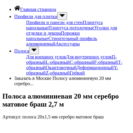
Главная страница
Профили для плитки
Профили и панели для стен
Плинтуса
напольные
Плинтуса потолочные
Уголки для
отделки и декора
Порожки
напольные
Строительный профиль
алюминиевый
Аксессуары
Полоса
Для внешних углов
Для внутренних углов
П-
образный
L-образный
С-образный
F-образный
Т-
образный
Окантовочный
Деформационный
Y-
образный
Z-образный
Гибкий
Заказать в Москве Полосу алюминиевую 20 мм
серебро...
Полоса алюминиевая 20 мм серебро
матовое браш 2,7 м
Артикул:
полоса 20х1,5 мм серебро матовое браш