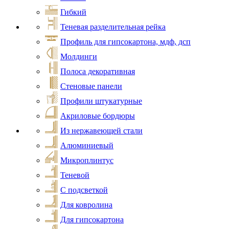
Гибкий
Теневая разделительная рейка
Профиль для гипсокартона, мдф, дсп
Молдинги
Полоса декоративная
Стеновые панели
Профили штукатурные
Акриловые бордюры
Из нержавеющей стали
Алюминиевый
Микроплинтус
Теневой
С подсветкой
Для ковролина
Для гипсокартона