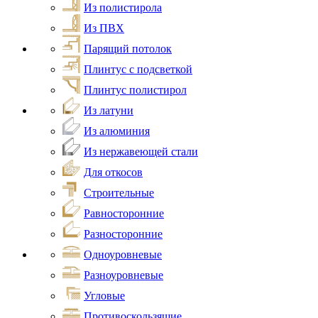
Из полистирола
Из ПВХ
Парящий потолок
Плинтус с подсветкой
Плинтус полистирол
Из латуни
Из алюминия
Из нержавеющей стали
Для откосов
Строительные
Равносторонние
Разносторонние
Одноуровневые
Разноуровневые
Угловые
Противоскользящие