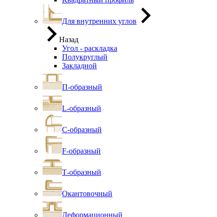
Для внутренних углов
Назад
Угол - раскладка
Полукруглый
Закладной
П-образный
L-образный
С-образный
F-образный
Т-образный
Окантовочный
Деформационный