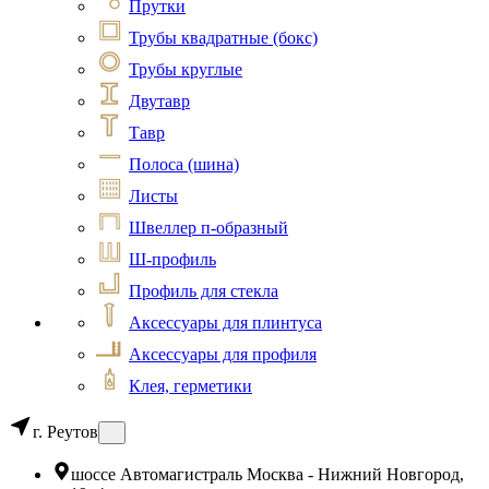
Прутки
Трубы квадратные (бокс)
Трубы круглые
Двутавр
Тавр
Полоса (шина)
Листы
Швеллер п-образный
Ш-профиль
Профиль для стекла
Аксессуары для плинтуса
Аксессуары для профиля
Клея, герметики
г. Реутов
шоссе Автомагистраль Москва - Нижний Новгород,