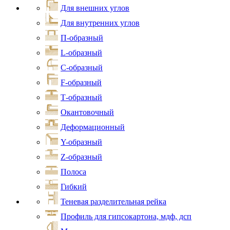
Для внешних углов
Для внутренних углов
П-образный
L-образный
С-образный
F-образный
Т-образный
Окантовочный
Деформационный
Y-образный
Z-образный
Полоса
Гибкий
Теневая разделительная рейка
Профиль для гипсокартона, мдф, дсп