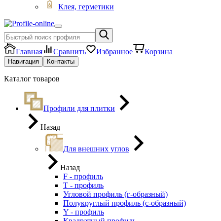
Клея, герметики
Главная
Сравнить
Избранное
Корзина
Навигация
Контакты
Каталог товаров
Профили для плитки
Назад
Для внешних углов
Назад
F - профиль
Т - профиль
Угловой профиль (г-образный)
Полукруглый профиль (с-образный)
Y - профиль
Квадратный профиль