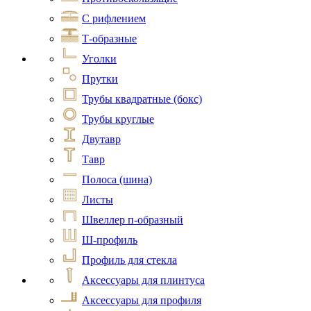
С рифлением
Т-образные
Уголки
Прутки
Трубы квадратные (бокс)
Трубы круглые
Двутавр
Тавр
Полоса (шина)
Листы
Швеллер п-образный
Ш-профиль
Профиль для стекла
Аксессуары для плинтуса
Аксессуары для профиля