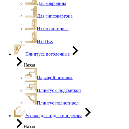
Для ковролина
Для гипсокартона
Из полистирола
Из ПВХ
Плинтуса потолочные
Назад
Парящий потолок
Плинтус с подсветкой
Плинтус полистирол
Уголки для отделки и декора
Назад