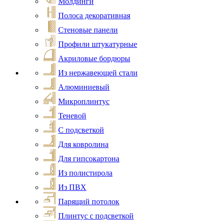
Молдинги
Полоса декоративная
Стеновые панели
Профили штукатурные
Акриловые бордюры
Из нержавеющей стали
Алюминиевый
Микроплинтус
Теневой
С подсветкой
Для ковролина
Для гипсокартона
Из полистирола
Из ПВХ
Парящий потолок
Плинтус с подсветкой