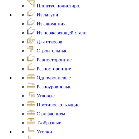
Плинтус полистирол
Из латуни
Из алюминия
Из нержавеющей стали
Для откосов
Строительные
Равносторонние
Разносторонние
Одноуровневые
Разноуровневые
Угловые
Противоскользящие
С рифлением
Т-образные
Уголки