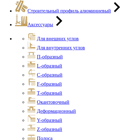
Строительный профиль алюминиевый
Аксессуары
Для внешних углов
Для внутренних углов
П-образный
L-образный
С-образный
F-образный
Т-образный
Окантовочный
Деформационный
Y-образный
Z-образный
Полоса