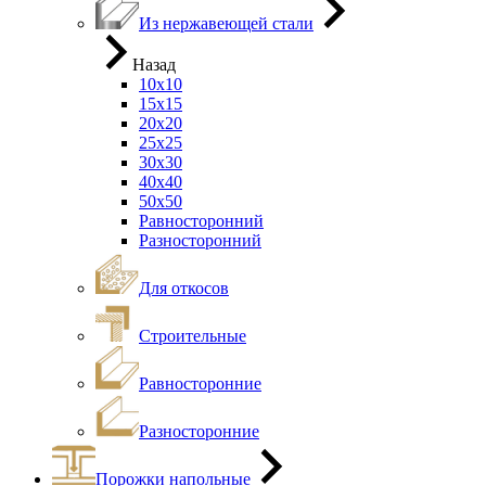
Из нержавеющей стали
Назад
10х10
15х15
20х20
25х25
30х30
40х40
50х50
Равносторонний
Разносторонний
Для откосов
Строительные
Равносторонние
Разносторонние
Порожки напольные