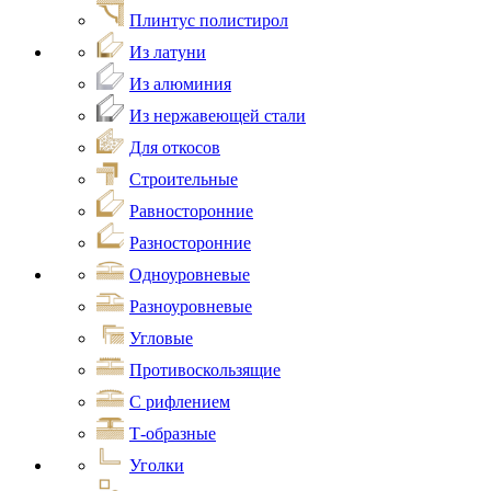
Плинтус полистирол
Из латуни
Из алюминия
Из нержавеющей стали
Для откосов
Строительные
Равносторонние
Разносторонние
Одноуровневые
Разноуровневые
Угловые
Противоскользящие
С рифлением
Т-образные
Уголки