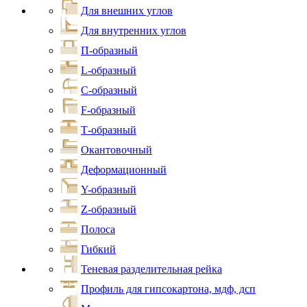
Для внешних углов
Для внутренних углов
П-образный
L-образный
С-образный
F-образный
Т-образный
Окантовочный
Деформационный
Y-образный
Z-образный
Полоса
Гибкий
Теневая разделительная рейка
Профиль для гипсокартона, мдф, дсп