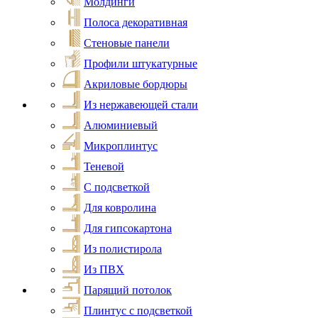
Молдинги
Полоса декоративная
Стеновые панели
Профили штукатурные
Акриловые бордюры
Из нержавеющей стали
Алюминиевый
Микроплинтус
Теневой
С подсветкой
Для ковролина
Для гипсокартона
Из полистирола
Из ПВХ
Парящий потолок
Плинтус с подсветкой