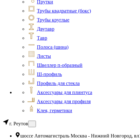
Прутки
Трубы квадратные (бокс)
Трубы круглые
Двутавр
Тавр
Полоса (шина)
Листы
Швеллер п-образный
Ш-профиль
Профиль для стекла
Аксессуары для плинтуса
Аксессуары для профиля
Клея, герметики
г. Реутов
шоссе Автомагистраль Москва - Нижний Новгород, вл