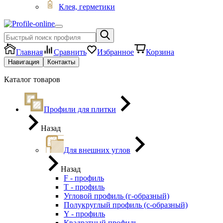
Клея, герметики
Главная
Сравнить
Избранное
Корзина
Навигация
Контакты
Каталог товаров
Профили для плитки
Назад
Для внешних углов
Назад
F - профиль
Т - профиль
Угловой профиль (г-образный)
Полукруглый профиль (с-образный)
Y - профиль
Квадратный профиль