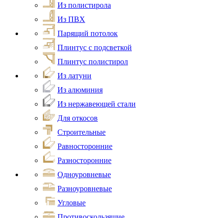
Из полистирола
Из ПВХ
Парящий потолок
Плинтус с подсветкой
Плинтус полистирол
Из латуни
Из алюминия
Из нержавеющей стали
Для откосов
Строительные
Равносторонние
Разносторонние
Одноуровневые
Разноуровневые
Угловые
Противоскользящие