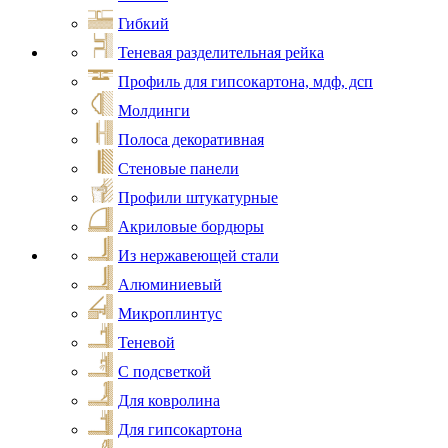
Гибкий
Теневая разделительная рейка
Профиль для гипсокартона, мдф, дсп
Молдинги
Полоса декоративная
Стеновые панели
Профили штукатурные
Акриловые бордюры
Из нержавеющей стали
Алюминиевый
Микроплинтус
Теневой
С подсветкой
Для ковролина
Для гипсокартона