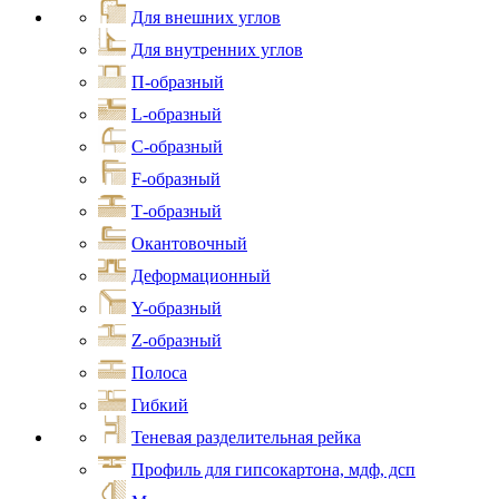
Для внешних углов
Для внутренних углов
П-образный
L-образный
С-образный
F-образный
Т-образный
Окантовочный
Деформационный
Y-образный
Z-образный
Полоса
Гибкий
Теневая разделительная рейка
Профиль для гипсокартона, мдф, дсп