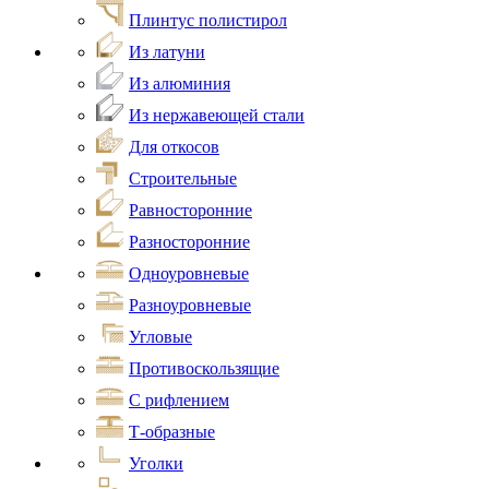
Плинтус полистирол
Из латуни
Из алюминия
Из нержавеющей стали
Для откосов
Строительные
Равносторонние
Разносторонние
Одноуровневые
Разноуровневые
Угловые
Противоскользящие
С рифлением
Т-образные
Уголки