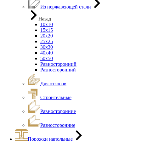
Из нержавеющей стали
Назад
10х10
15х15
20х20
25х25
30х30
40х40
50х50
Равносторонний
Разносторонний
Для откосов
Строительные
Равносторонние
Разносторонние
Порожки напольные