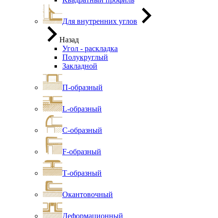
Для внутренних углов
Назад
Угол - раскладка
Полукруглый
Закладной
П-образный
L-образный
С-образный
F-образный
Т-образный
Окантовочный
Деформационный