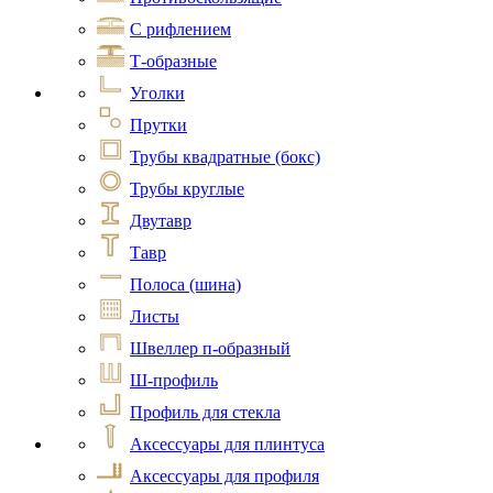
С рифлением
Т-образные
Уголки
Прутки
Трубы квадратные (бокс)
Трубы круглые
Двутавр
Тавр
Полоса (шина)
Листы
Швеллер п-образный
Ш-профиль
Профиль для стекла
Аксессуары для плинтуса
Аксессуары для профиля