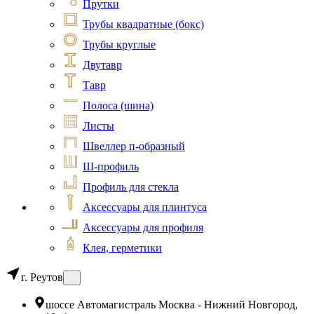
Прутки
Трубы квадратные (бокс)
Трубы круглые
Двутавр
Тавр
Полоса (шина)
Листы
Швеллер п-образный
Ш-профиль
Профиль для стекла
Аксессуары для плинтуса
Аксессуары для профиля
Клея, герметики
г. Реутов
шоссе Автомагистраль Москва - Нижний Новгород,