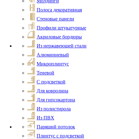
Молдинги
Полоса декоративная
Стеновые панели
Профили штукатурные
Акриловые бордюры
Из нержавеющей стали
Алюминиевый
Микроплинтус
Теневой
С подсветкой
Для ковролина
Для гипсокартона
Из полистирола
Из ПВХ
Парящий потолок
Плинтус с подсветкой