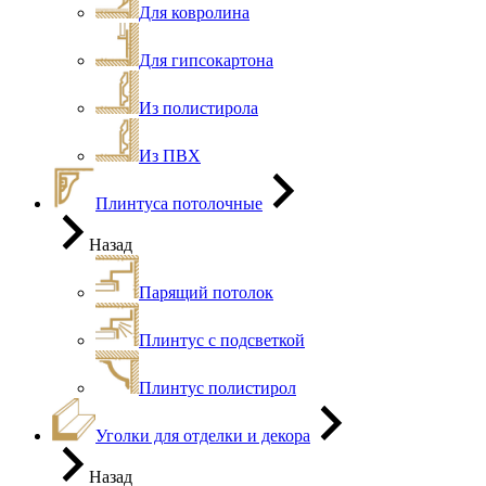
Для ковролина
Для гипсокартона
Из полистирола
Из ПВХ
Плинтуса потолочные
Назад
Парящий потолок
Плинтус с подсветкой
Плинтус полистирол
Уголки для отделки и декора
Назад