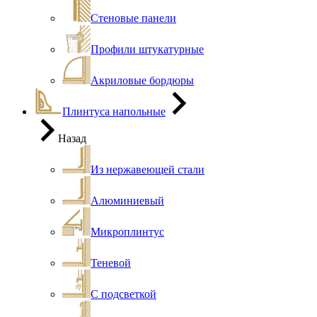
Стеновые панели
Профили штукатурные
Акриловые бордюры
Плинтуса напольные
Назад
Из нержавеющей стали
Алюминиевый
Микроплинтус
Теневой
С подсветкой