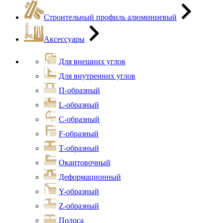
Строительный профиль алюминиевый
Аксессуары
Для внешних углов
Для внутренних углов
П-образный
L-образный
С-образный
F-образный
Т-образный
Окантовочный
Деформационный
Y-образный
Z-образный
Полоса