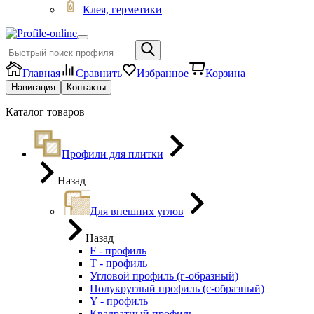
Клея, герметики
Главная
Сравнить
Избранное
Корзина
Навигация
Контакты
Каталог товаров
Профили для плитки
Назад
Для внешних углов
Назад
F - профиль
Т - профиль
Угловой профиль (г-образный)
Полукруглый профиль (с-образный)
Y - профиль
Квадратный профиль