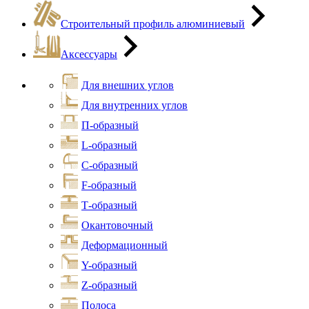
Строительный профиль алюминиевый
Аксессуары
Для внешних углов
Для внутренних углов
П-образный
L-образный
С-образный
F-образный
Т-образный
Окантовочный
Деформационный
Y-образный
Z-образный
Полоса