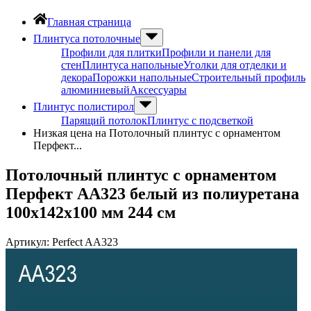
Главная страница
Плинтуса потолочные
Профили для плитки
Профили и панели для
стен
Плинтуса напольные
Уголки для отделки и
декора
Порожки напольные
Строительный профиль
алюминиевый
Аксессуары
Плинтус полистирол
Парящий потолок
Плинтус с подсветкой
Низкая цена на Потолочный плинтус с орнаментом
Перфект...
Потолочный плинтус с орнаментом
Перфект AA323 белый из полиуретана
100х142х100 мм 244 см
Артикул:
Perfect AA323