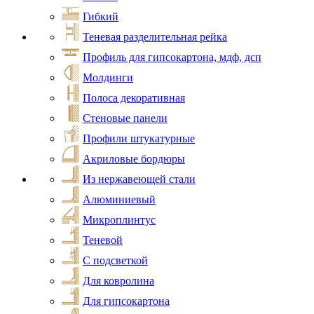
Гибкий
Теневая разделительная рейка
Профиль для гипсокартона, мдф, дсп
Молдинги
Полоса декоративная
Стеновые панели
Профили штукатурные
Акриловые бордюры
Из нержавеющей стали
Алюминиевый
Микроплинтус
Теневой
С подсветкой
Для ковролина
Для гипсокартона