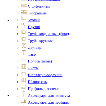
С рифлением
Т-образные
Уголки
Прутки
Трубы квадратные (бокс)
Трубы круглые
Двутавр
Тавр
Полоса (шина)
Листы
Швеллер п-образный
Ш-профиль
Профиль для стекла
Аксессуары для плинтуса
Аксессуары для профиля