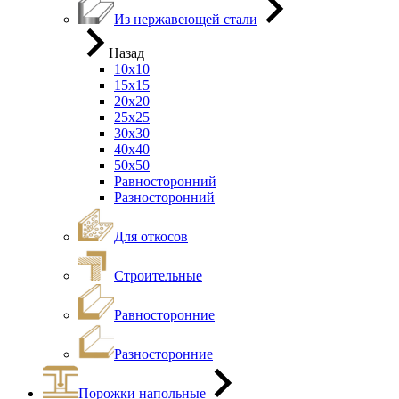
Из нержавеющей стали
Назад
10х10
15х15
20х20
25х25
30х30
40х40
50х50
Равносторонний
Разносторонний
Для откосов
Строительные
Равносторонние
Разносторонние
Порожки напольные