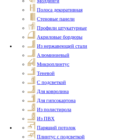
Молдинги
Полоса декоративная
Стеновые панели
Профили штукатурные
Акриловые бордюры
Из нержавеющей стали
Алюминиевый
Микроплинтус
Теневой
С подсветкой
Для ковролина
Для гипсокартона
Из полистирола
Из ПВХ
Парящий потолок
Плинтус с подсветкой