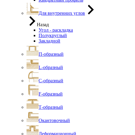
Для внутренних углов
Назад
Угол - раскладка
Полукруглый
Закладной
П-образный
L-образный
С-образный
F-образный
Т-образный
Окантовочный
Деформационный