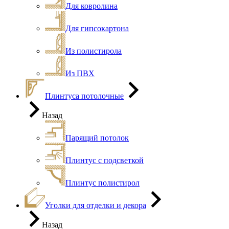
Для ковролина
Для гипсокартона
Из полистирола
Из ПВХ
Плинтуса потолочные
Назад
Парящий потолок
Плинтус с подсветкой
Плинтус полистирол
Уголки для отделки и декора
Назад