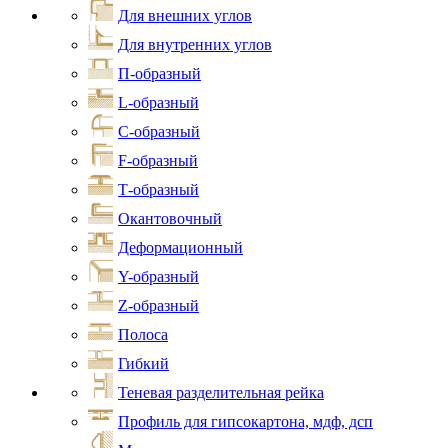
Для внешних углов
Для внутренних углов
П-образный
L-образный
С-образный
F-образный
Т-образный
Окантовочный
Деформационный
Y-образный
Z-образный
Полоса
Гибкий
Теневая разделительная рейка
Профиль для гипсокартона, мдф, дсп