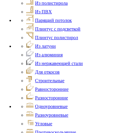
Из полистирола
Из ПВХ
Парящий потолок
Плинтус с подсветкой
Плинтус полистирол
Из латуни
Из алюминия
Из нержавеющей стали
Для откосов
Строительные
Равносторонние
Разносторонние
Одноуровневые
Разноуровневые
Угловые
Противоскользящие