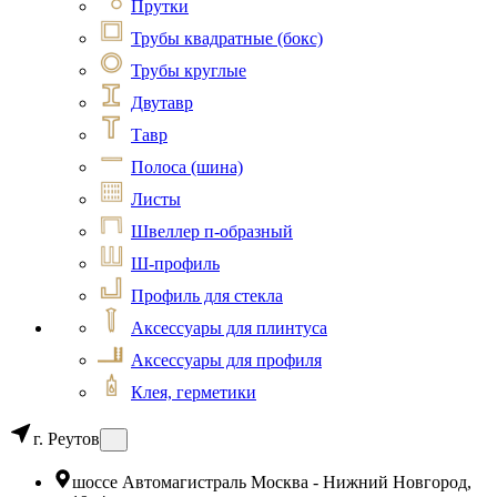
Прутки
Трубы квадратные (бокс)
Трубы круглые
Двутавр
Тавр
Полоса (шина)
Листы
Швеллер п-образный
Ш-профиль
Профиль для стекла
Аксессуары для плинтуса
Аксессуары для профиля
Клея, герметики
г. Реутов
шоссе Автомагистраль Москва - Нижний Новгород,