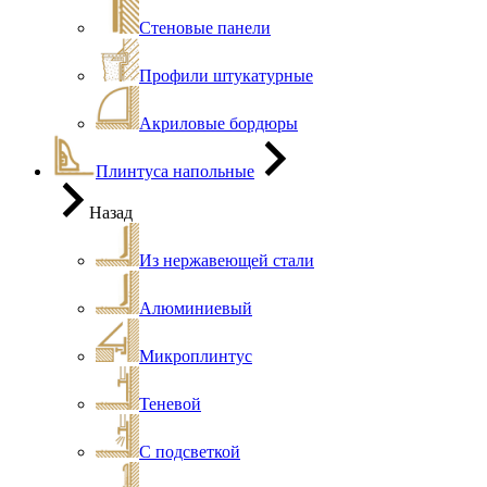
Стеновые панели
Профили штукатурные
Акриловые бордюры
Плинтуса напольные
Назад
Из нержавеющей стали
Алюминиевый
Микроплинтус
Теневой
С подсветкой