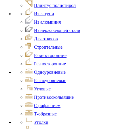
Плинтус полистирол
Из латуни
Из алюминия
Из нержавеющей стали
Для откосов
Строительные
Равносторонние
Разносторонние
Одноуровневые
Разноуровневые
Угловые
Противоскользящие
С рифлением
Т-образные
Уголки