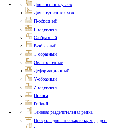
Для внешних углов
Для внутренних углов
П-образный
L-образный
С-образный
F-образный
Т-образный
Окантовочный
Деформационный
Y-образный
Z-образный
Полоса
Гибкий
Теневая разделительная рейка
Профиль для гипсокартона, мдф, дсп