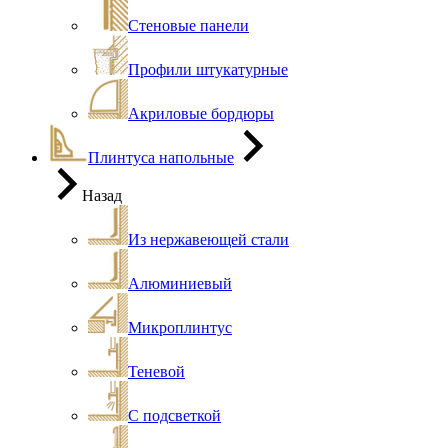
Стеновые панели
Профили штукатурные
Акриловые бордюры
Плинтуса напольные
Назад
Из нержавеющей стали
Алюминиевый
Микроплинтус
Теневой
С подсветкой