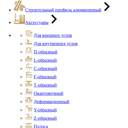
Строительный профиль алюминиевый
Аксессуары
Для внешних углов
Для внутренних углов
П-образный
L-образный
С-образный
F-образный
Т-образный
Окантовочный
Деформационный
Y-образный
Z-образный
Полоса