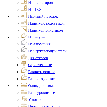
Из полистирола
Из ПВХ
Парящий потолок
Плинтус с подсветкой
Плинтус полистирол
Из латуни
Из алюминия
Из нержавеющей стали
Для откосов
Строительные
Равносторонние
Разносторонние
Одноуровневые
Разноуровневые
Угловые
Противоскользящие