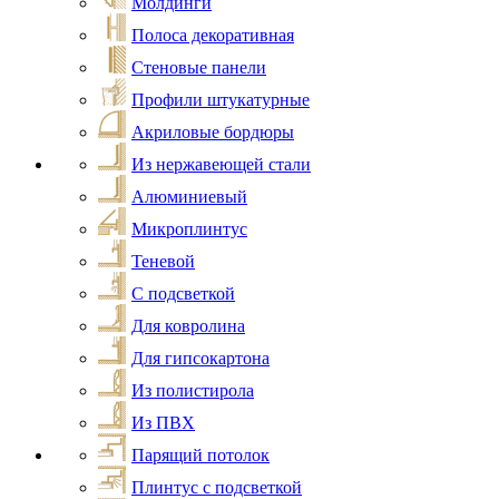
Молдинги
Полоса декоративная
Стеновые панели
Профили штукатурные
Акриловые бордюры
Из нержавеющей стали
Алюминиевый
Микроплинтус
Теневой
С подсветкой
Для ковролина
Для гипсокартона
Из полистирола
Из ПВХ
Парящий потолок
Плинтус с подсветкой