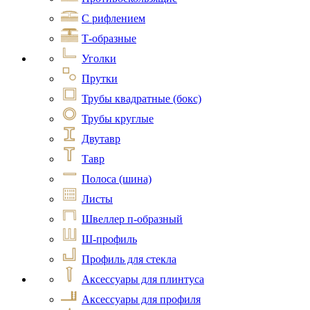
С рифлением
Т-образные
Уголки
Прутки
Трубы квадратные (бокс)
Трубы круглые
Двутавр
Тавр
Полоса (шина)
Листы
Швеллер п-образный
Ш-профиль
Профиль для стекла
Аксессуары для плинтуса
Аксессуары для профиля