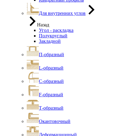
Для внутренних углов
Назад
Угол - раскладка
Полукруглый
Закладной
П-образный
L-образный
С-образный
F-образный
Т-образный
Окантовочный
Деформационный