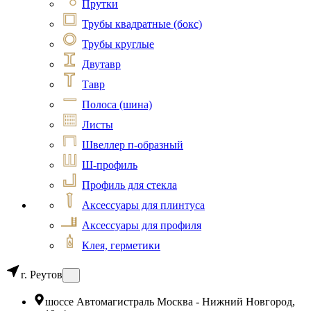
Прутки
Трубы квадратные (бокс)
Трубы круглые
Двутавр
Тавр
Полоса (шина)
Листы
Швеллер п-образный
Ш-профиль
Профиль для стекла
Аксессуары для плинтуса
Аксессуары для профиля
Клея, герметики
г. Реутов
шоссе Автомагистраль Москва - Нижний Новгород,