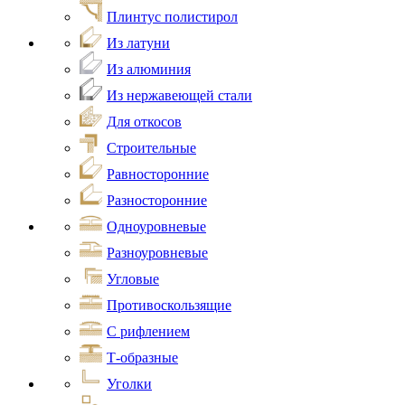
Плинтус полистирол
Из латуни
Из алюминия
Из нержавеющей стали
Для откосов
Строительные
Равносторонние
Разносторонние
Одноуровневые
Разноуровневые
Угловые
Противоскользящие
С рифлением
Т-образные
Уголки