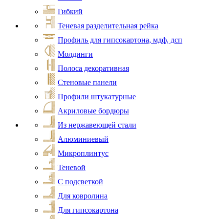
Гибкий
Теневая разделительная рейка
Профиль для гипсокартона, мдф, дсп
Молдинги
Полоса декоративная
Стеновые панели
Профили штукатурные
Акриловые бордюры
Из нержавеющей стали
Алюминиевый
Микроплинтус
Теневой
С подсветкой
Для ковролина
Для гипсокартона