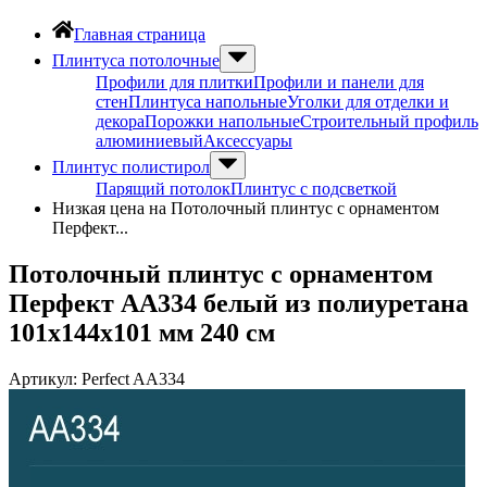
Главная страница
Плинтуса потолочные
Профили для плитки
Профили и панели для
стен
Плинтуса напольные
Уголки для отделки и
декора
Порожки напольные
Строительный профиль
алюминиевый
Аксессуары
Плинтус полистирол
Парящий потолок
Плинтус с подсветкой
Низкая цена на Потолочный плинтус с орнаментом
Перфект...
Потолочный плинтус с орнаментом
Перфект AA334 белый из полиуретана
101х144х101 мм 240 см
Артикул:
Perfect AA334