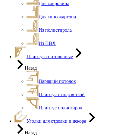
Для ковролина
Для гипсокартона
Из полистирола
Из ПВХ
Плинтуса потолочные
Назад
Парящий потолок
Плинтус с подсветкой
Плинтус полистирол
Уголки для отделки и декора
Назад