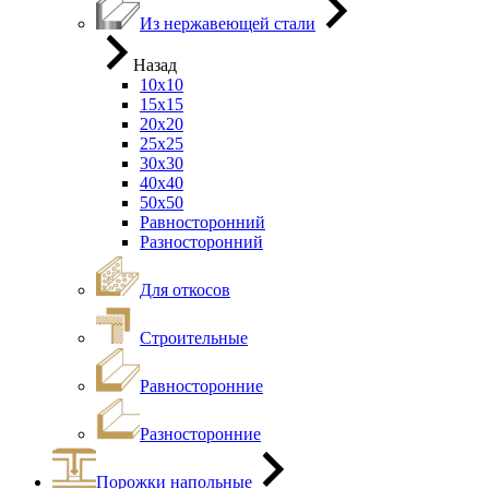
Из нержавеющей стали
Назад
10х10
15х15
20х20
25х25
30х30
40х40
50х50
Равносторонний
Разносторонний
Для откосов
Строительные
Равносторонние
Разносторонние
Порожки напольные