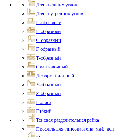
Для внешних углов
Для внутренних углов
П-образный
L-образный
С-образный
F-образный
Т-образный
Окантовочный
Деформационный
Y-образный
Z-образный
Полоса
Гибкий
Теневая разделительная рейка
Профиль для гипсокартона, мдф, дсп