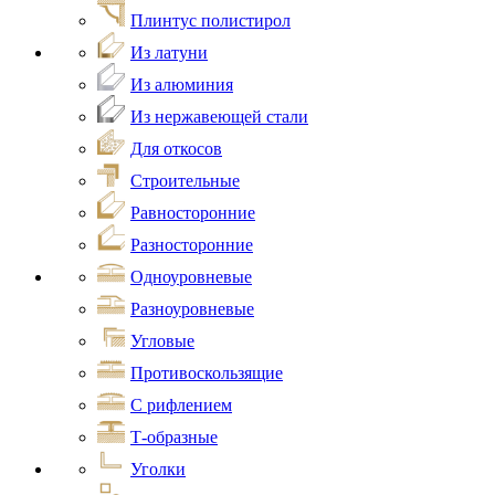
Плинтус полистирол
Из латуни
Из алюминия
Из нержавеющей стали
Для откосов
Строительные
Равносторонние
Разносторонние
Одноуровневые
Разноуровневые
Угловые
Противоскользящие
С рифлением
Т-образные
Уголки