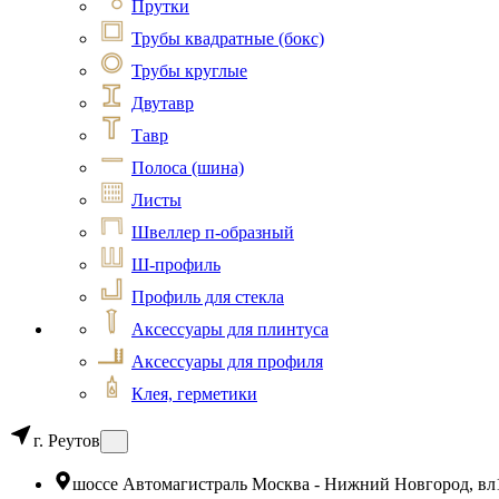
Прутки
Трубы квадратные (бокс)
Трубы круглые
Двутавр
Тавр
Полоса (шина)
Листы
Швеллер п-образный
Ш-профиль
Профиль для стекла
Аксессуары для плинтуса
Аксессуары для профиля
Клея, герметики
г. Реутов
шоссе Автомагистраль Москва - Нижний Новгород, вл