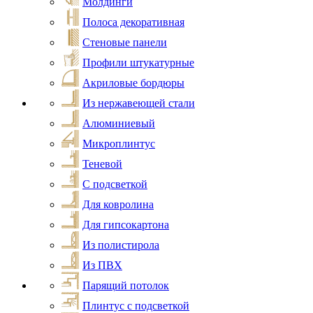
Молдинги
Полоса декоративная
Стеновые панели
Профили штукатурные
Акриловые бордюры
Из нержавеющей стали
Алюминиевый
Микроплинтус
Теневой
С подсветкой
Для ковролина
Для гипсокартона
Из полистирола
Из ПВХ
Парящий потолок
Плинтус с подсветкой