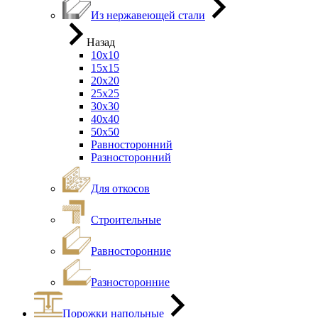
Из нержавеющей стали
Назад
10х10
15х15
20х20
25х25
30х30
40х40
50х50
Равносторонний
Разносторонний
Для откосов
Строительные
Равносторонние
Разносторонние
Порожки напольные