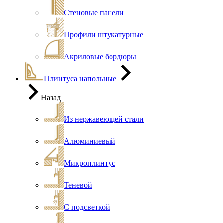
Стеновые панели
Профили штукатурные
Акриловые бордюры
Плинтуса напольные
Назад
Из нержавеющей стали
Алюминиевый
Микроплинтус
Теневой
С подсветкой