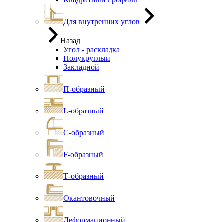
Для внутренних углов
Назад
Угол - раскладка
Полукруглый
Закладной
П-образный
L-образный
С-образный
F-образный
Т-образный
Окантовочный
Деформационный