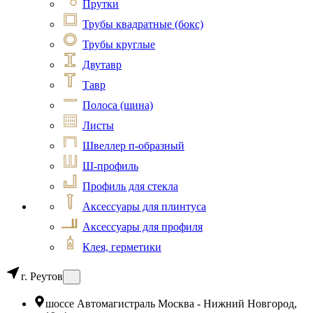
Прутки
Трубы квадратные (бокс)
Трубы круглые
Двутавр
Тавр
Полоса (шина)
Листы
Швеллер п-образный
Ш-профиль
Профиль для стекла
Аксессуары для плинтуса
Аксессуары для профиля
Клея, герметики
г. Реутов
шоссе Автомагистраль Москва - Нижний Новгород,