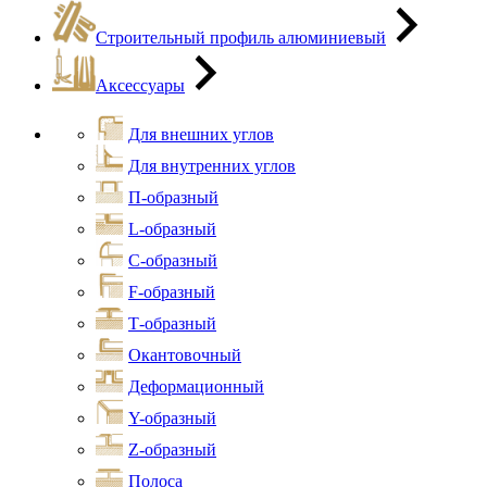
Строительный профиль алюминиевый
Аксессуары
Для внешних углов
Для внутренних углов
П-образный
L-образный
С-образный
F-образный
Т-образный
Окантовочный
Деформационный
Y-образный
Z-образный
Полоса