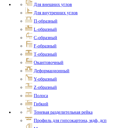
Для внешних углов
Для внутренних углов
П-образный
L-образный
С-образный
F-образный
Т-образный
Окантовочный
Деформационный
Y-образный
Z-образный
Полоса
Гибкий
Теневая разделительная рейка
Профиль для гипсокартона, мдф, дсп