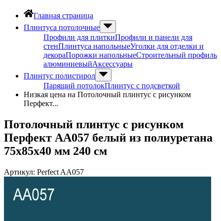
Главная страница
Плинтуса потолочные
Профили для плитки
Профили и панели для
стен
Плинтуса напольные
Уголки для отделки и
декора
Порожки напольные
Строительный профиль
алюминиевый
Аксессуары
Плинтус полистирол
Парящий потолок
Плинтус с подсветкой
Низкая цена на Потолочный плинтус с рисунком
Перфект...
Потолочный плинтус с рисунком
Перфект AA057 белый из полиуретана
75х85х40 мм 240 см
Артикул:
Perfect AA057