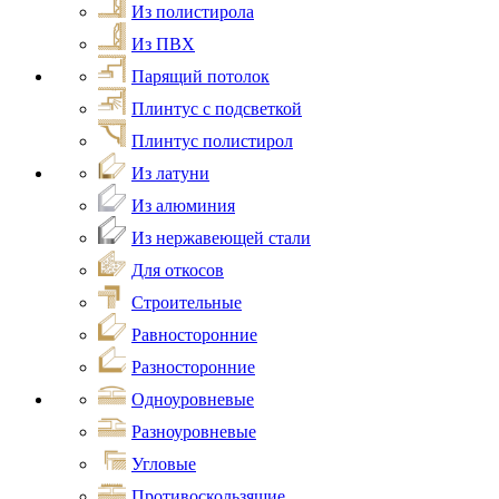
Из полистирола
Из ПВХ
Парящий потолок
Плинтус с подсветкой
Плинтус полистирол
Из латуни
Из алюминия
Из нержавеющей стали
Для откосов
Строительные
Равносторонние
Разносторонние
Одноуровневые
Разноуровневые
Угловые
Противоскользящие