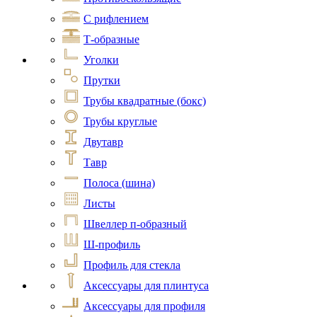
С рифлением
Т-образные
Уголки
Прутки
Трубы квадратные (бокс)
Трубы круглые
Двутавр
Тавр
Полоса (шина)
Листы
Швеллер п-образный
Ш-профиль
Профиль для стекла
Аксессуары для плинтуса
Аксессуары для профиля