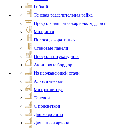
Гибкий
Теневая разделительная рейка
Профиль для гипсокартона, мдф, дсп
Молдинги
Полоса декоративная
Стеновые панели
Профили штукатурные
Акриловые бордюры
Из нержавеющей стали
Алюминиевый
Микроплинтус
Теневой
С подсветкой
Для ковролина
Для гипсокартона