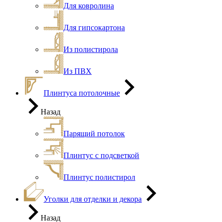
Для ковролина
Для гипсокартона
Из полистирола
Из ПВХ
Плинтуса потолочные
Назад
Парящий потолок
Плинтус с подсветкой
Плинтус полистирол
Уголки для отделки и декора
Назад