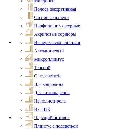
Молдинги
Полоса декоративная
Стеновые панели
Профили штукатурные
Акриловые бордюры
Из нержавеющей стали
Алюминиевый
Микроплинтус
Теневой
С подсветкой
Для ковролина
Для гипсокартона
Из полистирола
Из ПВХ
Парящий потолок
Плинтус с подсветкой