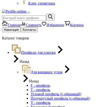
Клея, герметики
Главная
Сравнить
Избранное
Корзина
Навигация
Контакты
Каталог товаров
Профили для плитки
Назад
Для внешних углов
Назад
F - профиль
Т - профиль
Угловой профиль (г-образный)
Полукруглый профиль (с-образный)
Y - профиль
Квадратный профиль