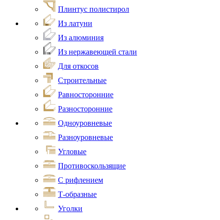
Плинтус полистирол
Из латуни
Из алюминия
Из нержавеющей стали
Для откосов
Строительные
Равносторонние
Разносторонние
Одноуровневые
Разноуровневые
Угловые
Противоскользящие
С рифлением
Т-образные
Уголки