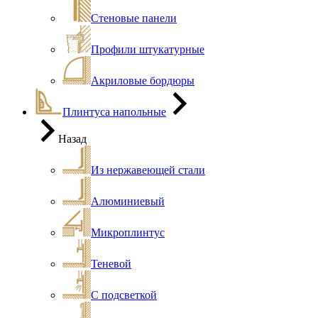
Стеновые панели
Профили штукатурные
Акриловые бордюры
Плинтуса напольные
Назад
Из нержавеющей стали
Алюминиевый
Микроплинтус
Теневой
С подсветкой