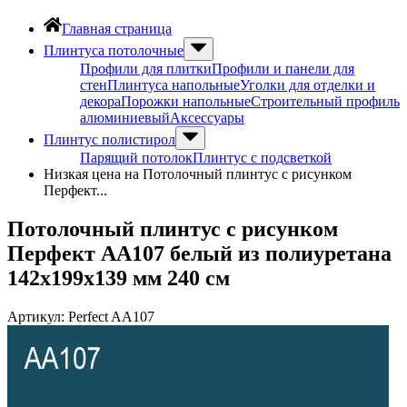
Главная страница
Плинтуса потолочные
Профили для плитки
Профили и панели для
стен
Плинтуса напольные
Уголки для отделки и
декора
Порожки напольные
Строительный профиль
алюминиевый
Аксессуары
Плинтус полистирол
Парящий потолок
Плинтус с подсветкой
Низкая цена на Потолочный плинтус с рисунком
Перфект...
Потолочный плинтус с рисунком
Перфект AA107 белый из полиуретана
142х199х139 мм 240 см
Артикул:
Perfect AA107