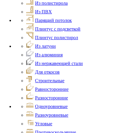
Из полистирола
Из ПВХ
Парящий потолок
Плинтус с подсветкой
Плинтус полистирол
Из латуни
Из алюминия
Из нержавеющей стали
Для откосов
Строительные
Равносторонние
Разносторонние
Одноуровневые
Разноуровневые
Угловые
Противоскользящие