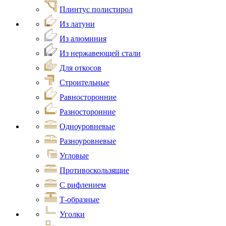
Плинтус полистирол
Из латуни
Из алюминия
Из нержавеющей стали
Для откосов
Строительные
Равносторонние
Разносторонние
Одноуровневые
Разноуровневые
Угловые
Противоскользящие
С рифлением
Т-образные
Уголки