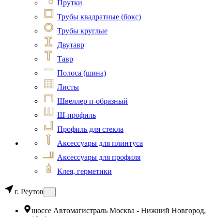
Прутки
Трубы квадратные (бокс)
Трубы круглые
Двутавр
Тавр
Полоса (шина)
Листы
Швеллер п-образный
Ш-профиль
Профиль для стекла
Аксессуары для плинтуса
Аксессуары для профиля
Клея, герметики
г. Реутов
шоссе Автомагистраль Москва - Нижний Новгород,