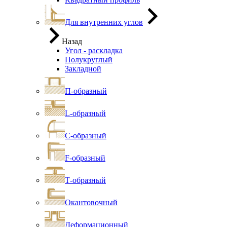
Для внутренних углов
Назад
Угол - раскладка
Полукруглый
Закладной
П-образный
L-образный
С-образный
F-образный
Т-образный
Окантовочный
Деформационный