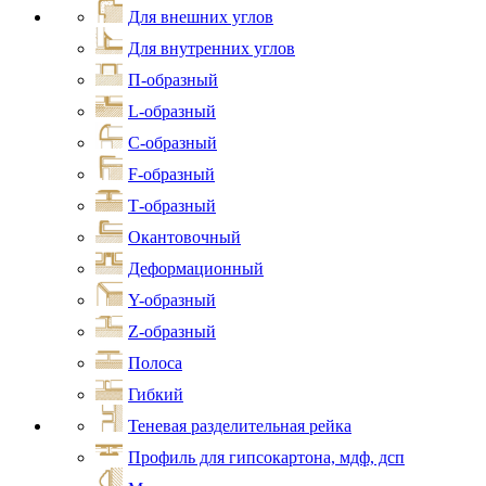
Для внешних углов
Для внутренних углов
П-образный
L-образный
С-образный
F-образный
Т-образный
Окантовочный
Деформационный
Y-образный
Z-образный
Полоса
Гибкий
Теневая разделительная рейка
Профиль для гипсокартона, мдф, дсп