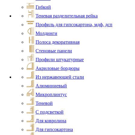
Гибкий
Теневая разделительная рейка
Профиль для гипсокартона, мдф, дсп
Молдинги
Полоса декоративная
Стеновые панели
Профили штукатурные
Акриловые бордюры
Из нержавеющей стали
Алюминиевый
Микроплинтус
Теневой
С подсветкой
Для ковролина
Для гипсокартона