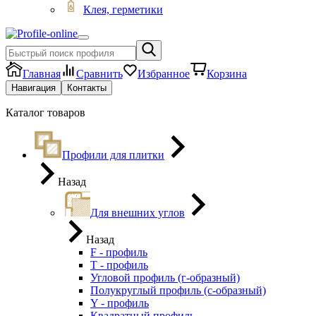
Клея, герметики
Главная
Сравнить
Избранное
Корзина
Навигация
Контакты
Каталог товаров
Профили для плитки
Назад
Для внешних углов
Назад
F - профиль
Т - профиль
Угловой профиль (г-образный)
Полукруглый профиль (с-образный)
Y - профиль
Квадратный профиль