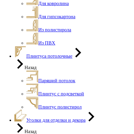
Для ковролина
Для гипсокартона
Из полистирола
Из ПВХ
Плинтуса потолочные
Назад
Парящий потолок
Плинтус с подсветкой
Плинтус полистирол
Уголки для отделки и декора
Назад