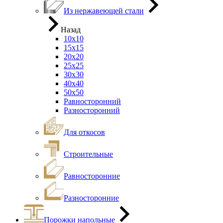
Из нержавеющей стали
Назад
10х10
15х15
20х20
25х25
30х30
40х40
50х50
Равносторонний
Разносторонний
Для откосов
Строительные
Равносторонние
Разносторонние
Порожки напольные