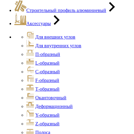
Строительный профиль алюминиевый
Аксессуары
Для внешних углов
Для внутренних углов
П-образный
L-образный
С-образный
F-образный
Т-образный
Окантовочный
Деформационный
Y-образный
Z-образный
Полоса