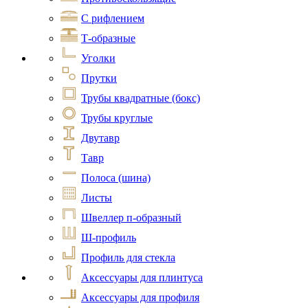
С рифлением
Т-образные
Уголки
Прутки
Трубы квадратные (бокс)
Трубы круглые
Двутавр
Тавр
Полоса (шина)
Листы
Швеллер п-образный
Ш-профиль
Профиль для стекла
Аксессуары для плинтуса
Аксессуары для профиля