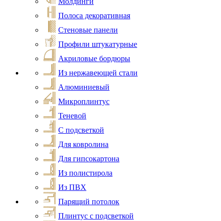
Молдинги
Полоса декоративная
Стеновые панели
Профили штукатурные
Акриловые бордюры
Из нержавеющей стали
Алюминиевый
Микроплинтус
Теневой
С подсветкой
Для ковролина
Для гипсокартона
Из полистирола
Из ПВХ
Парящий потолок
Плинтус с подсветкой