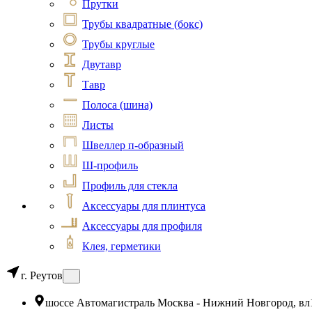
Прутки
Трубы квадратные (бокс)
Трубы круглые
Двутавр
Тавр
Полоса (шина)
Листы
Швеллер п-образный
Ш-профиль
Профиль для стекла
Аксессуары для плинтуса
Аксессуары для профиля
Клея, герметики
г. Реутов
шоссе Автомагистраль Москва - Нижний Новгород, вл