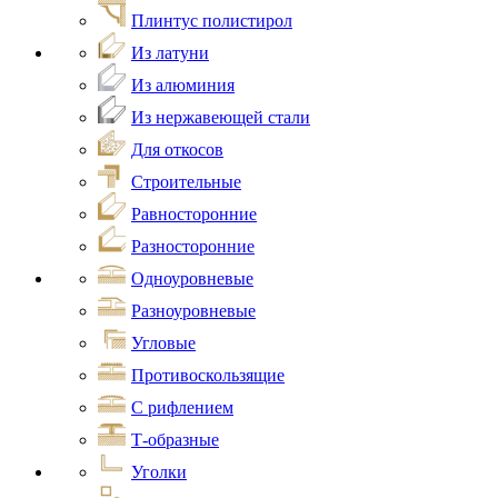
Плинтус полистирол
Из латуни
Из алюминия
Из нержавеющей стали
Для откосов
Строительные
Равносторонние
Разносторонние
Одноуровневые
Разноуровневые
Угловые
Противоскользящие
С рифлением
Т-образные
Уголки