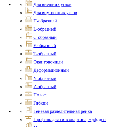
Для внешних углов
Для внутренних углов
П-образный
L-образный
С-образный
F-образный
Т-образный
Окантовочный
Деформационный
Y-образный
Z-образный
Полоса
Гибкий
Теневая разделительная рейка
Профиль для гипсокартона, мдф, дсп