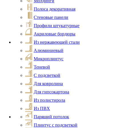
Молдинги
Полоса декоративная
Стеновые панели
Профили штукатурные
Акриловые бордюры
Из нержавеющей стали
Алюминиевый
Микроплинтус
Теневой
С подсветкой
Для ковролина
Для гипсокартона
Из полистирола
Из ПВХ
Парящий потолок
Плинтус с подсветкой