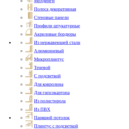
Молдинги
Полоса декоративная
Стеновые панели
Профили штукатурные
Акриловые бордюры
Из нержавеющей стали
Алюминиевый
Микроплинтус
Теневой
С подсветкой
Для ковролина
Для гипсокартона
Из полистирола
Из ПВХ
Парящий потолок
Плинтус с подсветкой