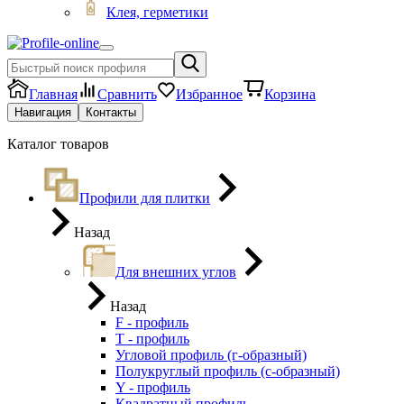
Клея, герметики
Главная
Сравнить
Избранное
Корзина
Навигация
Контакты
Каталог товаров
Профили для плитки
Назад
Для внешних углов
Назад
F - профиль
Т - профиль
Угловой профиль (г-образный)
Полукруглый профиль (с-образный)
Y - профиль
Квадратный профиль