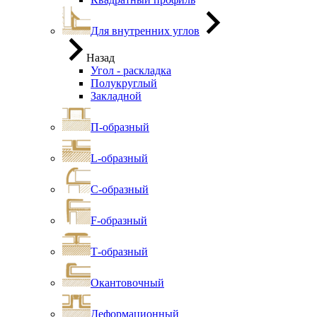
Для внутренних углов
Назад
Угол - раскладка
Полукруглый
Закладной
П-образный
L-образный
С-образный
F-образный
Т-образный
Окантовочный
Деформационный