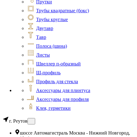
Прутки
Трубы квадратные (бокс)
Трубы круглые
Двутавр
Тавр
Полоса (шина)
Листы
Швеллер п-образный
Ш-профиль
Профиль для стекла
Аксессуары для плинтуса
Аксессуары для профиля
Клея, герметики
г. Реутов
шоссе Автомагистраль Москва - Нижний Новгород,