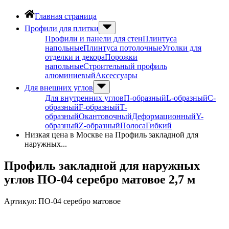
Главная страница
Профили для плитки
Профили и панели для стен
Плинтуса
напольные
Плинтуса потолочные
Уголки для
отделки и декора
Порожки
напольные
Строительный профиль
алюминиевый
Аксессуары
Для внешних углов
Для внутренних углов
П-образный
L-образный
С-
образный
F-образный
Т-
образный
Окантовочный
Деформационный
Y-
образный
Z-образный
Полоса
Гибкий
Низкая цена в Москве на Профиль закладной для
наружных...
Профиль закладной для наружных
углов ПО-04 серебро матовое 2,7 м
Артикул:
ПО-04 серебро матовое