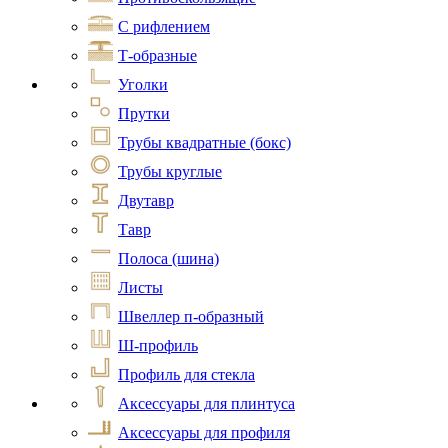
С рифлением
Т-образные
Уголки
Прутки
Трубы квадратные (бокс)
Трубы круглые
Двутавр
Тавр
Полоса (шина)
Листы
Швеллер п-образный
Ш-профиль
Профиль для стекла
Аксессуары для плинтуса
Аксессуары для профиля