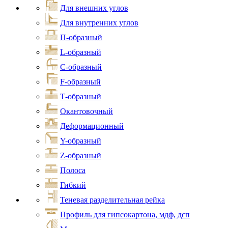
Для внешних углов
Для внутренних углов
П-образный
L-образный
С-образный
F-образный
Т-образный
Окантовочный
Деформационный
Y-образный
Z-образный
Полоса
Гибкий
Теневая разделительная рейка
Профиль для гипсокартона, мдф, дсп