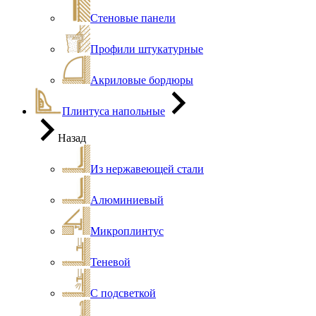
Стеновые панели
Профили штукатурные
Акриловые бордюры
Плинтуса напольные
Назад
Из нержавеющей стали
Алюминиевый
Микроплинтус
Теневой
С подсветкой