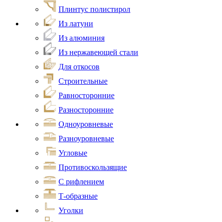
Плинтус полистирол
Из латуни
Из алюминия
Из нержавеющей стали
Для откосов
Строительные
Равносторонние
Разносторонние
Одноуровневые
Разноуровневые
Угловые
Противоскользящие
С рифлением
Т-образные
Уголки