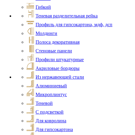
Гибкий
Теневая разделительная рейка
Профиль для гипсокартона, мдф, дсп
Молдинги
Полоса декоративная
Стеновые панели
Профили штукатурные
Акриловые бордюры
Из нержавеющей стали
Алюминиевый
Микроплинтус
Теневой
С подсветкой
Для ковролина
Для гипсокартона