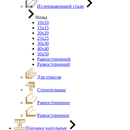
Из нержавеющей стали
Назад
10х10
15х15
20х20
25х25
30х30
40х40
50х50
Равносторонний
Разносторонний
Для откосов
Строительные
Равносторонние
Разносторонние
Порожки напольные