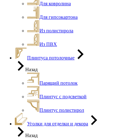
Для ковролина
Для гипсокартона
Из полистирола
Из ПВХ
Плинтуса потолочные
Назад
Парящий потолок
Плинтус с подсветкой
Плинтус полистирол
Уголки для отделки и декора
Назад