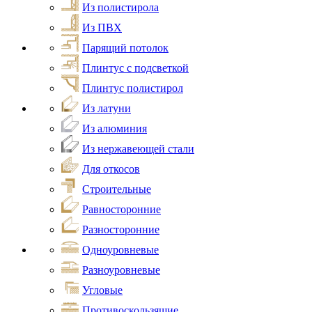
Из полистирола
Из ПВХ
Парящий потолок
Плинтус с подсветкой
Плинтус полистирол
Из латуни
Из алюминия
Из нержавеющей стали
Для откосов
Строительные
Равносторонние
Разносторонние
Одноуровневые
Разноуровневые
Угловые
Противоскользящие