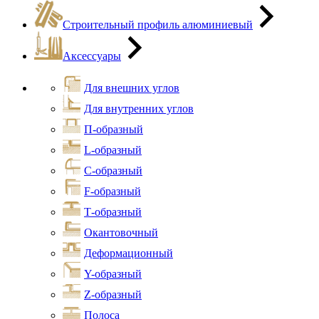
Строительный профиль алюминиевый
Аксессуары
Для внешних углов
Для внутренних углов
П-образный
L-образный
С-образный
F-образный
Т-образный
Окантовочный
Деформационный
Y-образный
Z-образный
Полоса