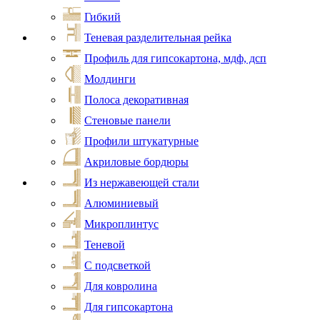
Гибкий
Теневая разделительная рейка
Профиль для гипсокартона, мдф, дсп
Молдинги
Полоса декоративная
Стеновые панели
Профили штукатурные
Акриловые бордюры
Из нержавеющей стали
Алюминиевый
Микроплинтус
Теневой
С подсветкой
Для ковролина
Для гипсокартона