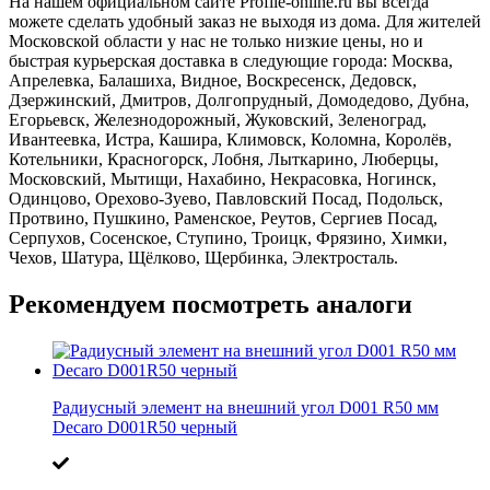
На нашем официальном сайте Profile-online.ru вы всегда
можете сделать удобный заказ не выходя из дома. Для жителей
Московской области у нас не только низкие цены, но и
быстрая курьерская доставка в следующие города: Москва,
Апрелевка, Балашиха, Видное, Воскресенск, Дедовск,
Дзержинский, Дмитров, Долгопрудный, Домодедово, Дубна,
Егорьевск, Железнодорожный, Жуковский, Зеленоград,
Ивантеевка, Истра, Кашира, Климовск, Коломна, Королёв,
Котельники, Красногорск, Лобня, Лыткарино, Люберцы,
Московский, Мытищи, Нахабино, Некрасовка, Ногинск,
Одинцово, Орехово-Зуево, Павловский Посад, Подольск,
Протвино, Пушкино, Раменское, Реутов, Сергиев Посад,
Серпухов, Сосенское, Ступино, Троицк, Фрязино, Химки,
Чехов, Шатура, Щёлково, Щербинка, Электросталь.
Рекомендуем посмотреть аналоги
Радиусный элемент на внешний угол D001 R50 мм
Decaro D001R50 черный