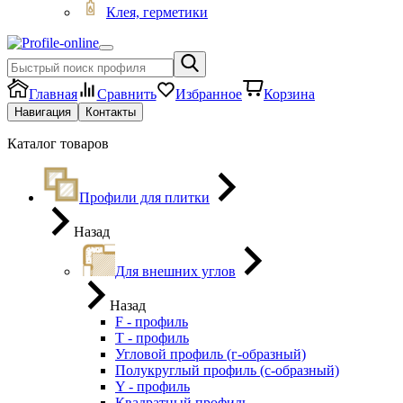
Клея, герметики
Главная
Сравнить
Избранное
Корзина
Навигация
Контакты
Каталог товаров
Профили для плитки
Назад
Для внешних углов
Назад
F - профиль
Т - профиль
Угловой профиль (г-образный)
Полукруглый профиль (с-образный)
Y - профиль
Квадратный профиль