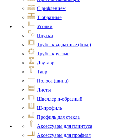
С рифлением
Т-образные
Уголки
Прутки
Трубы квадратные (бокс)
Трубы круглые
Двутавр
Тавр
Полоса (шина)
Листы
Швеллер п-образный
Ш-профиль
Профиль для стекла
Аксессуары для плинтуса
Аксессуары для профиля