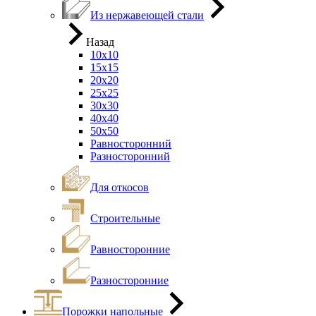
Из нержавеющей стали
Назад
10х10
15х15
20х20
25х25
30х30
40х40
50х50
Равносторонний
Разносторонний
Для откосов
Строительные
Равносторонние
Разносторонние
Порожки напольные