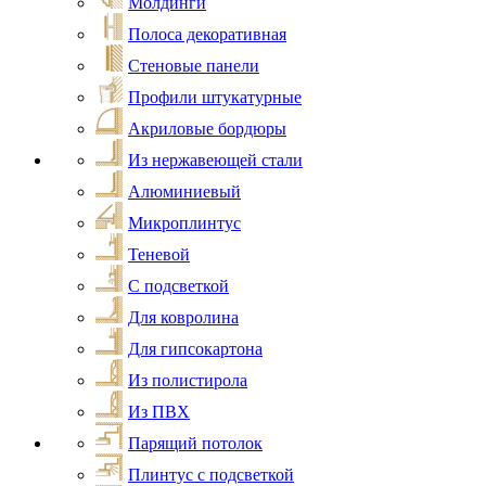
Молдинги
Полоса декоративная
Стеновые панели
Профили штукатурные
Акриловые бордюры
Из нержавеющей стали
Алюминиевый
Микроплинтус
Теневой
С подсветкой
Для ковролина
Для гипсокартона
Из полистирола
Из ПВХ
Парящий потолок
Плинтус с подсветкой