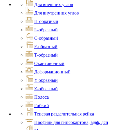
Для внешних углов
Для внутренних углов
П-образный
L-образный
С-образный
F-образный
Т-образный
Окантовочный
Деформационный
Y-образный
Z-образный
Полоса
Гибкий
Теневая разделительная рейка
Профиль для гипсокартона, мдф, дсп