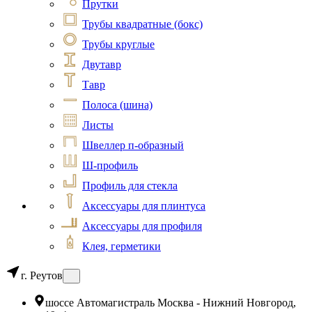
Прутки
Трубы квадратные (бокс)
Трубы круглые
Двутавр
Тавр
Полоса (шина)
Листы
Швеллер п-образный
Ш-профиль
Профиль для стекла
Аксессуары для плинтуса
Аксессуары для профиля
Клея, герметики
г. Реутов
шоссе Автомагистраль Москва - Нижний Новгород,