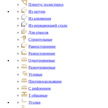
Плинтус полистирол
Из латуни
Из алюминия
Из нержавеющей стали
Для откосов
Строительные
Равносторонние
Разносторонние
Одноуровневые
Разноуровневые
Угловые
Противоскользящие
С рифлением
Т-образные
Уголки