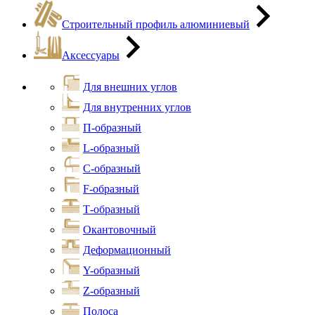
Строительный профиль алюминиевый
Аксессуары
Для внешних углов
Для внутренних углов
П-образный
L-образный
С-образный
F-образный
Т-образный
Окантовочный
Деформационный
Y-образный
Z-образный
Полоса