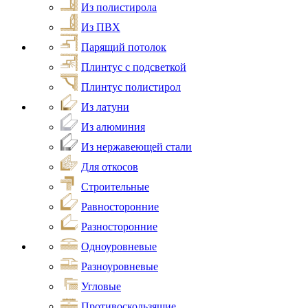
Из полистирола
Из ПВХ
Парящий потолок
Плинтус с подсветкой
Плинтус полистирол
Из латуни
Из алюминия
Из нержавеющей стали
Для откосов
Строительные
Равносторонние
Разносторонние
Одноуровневые
Разноуровневые
Угловые
Противоскользящие