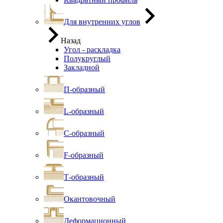
Для внутренних углов
Назад
Угол - раскладка
Полукруглый
Закладной
П-образный
L-образный
С-образный
F-образный
Т-образный
Окантовочный
Деформационный