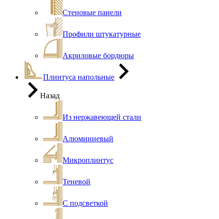
Стеновые панели
Профили штукатурные
Акриловые бордюры
Плинтуса напольные
Назад
Из нержавеющей стали
Алюминиевый
Микроплинтус
Теневой
С подсветкой