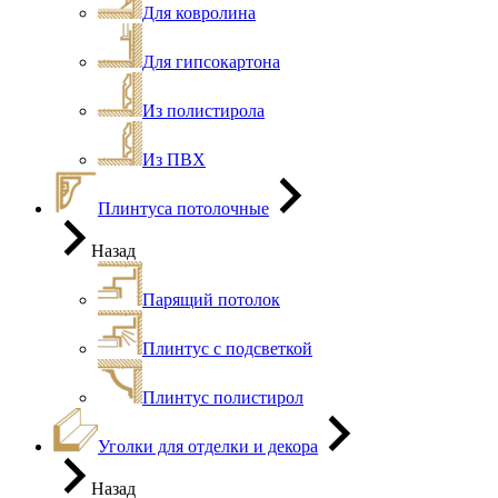
Для ковролина
Для гипсокартона
Из полистирола
Из ПВХ
Плинтуса потолочные
Назад
Парящий потолок
Плинтус с подсветкой
Плинтус полистирол
Уголки для отделки и декора
Назад