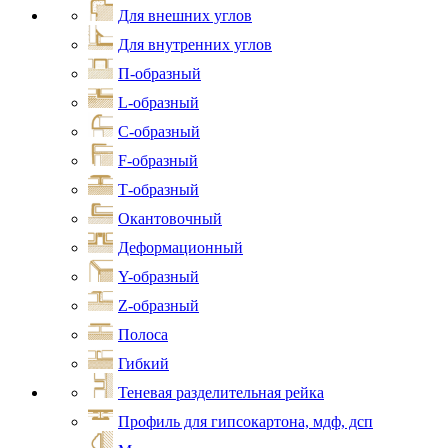
Для внешних углов
Для внутренних углов
П-образный
L-образный
С-образный
F-образный
Т-образный
Окантовочный
Деформационный
Y-образный
Z-образный
Полоса
Гибкий
Теневая разделительная рейка
Профиль для гипсокартона, мдф, дсп