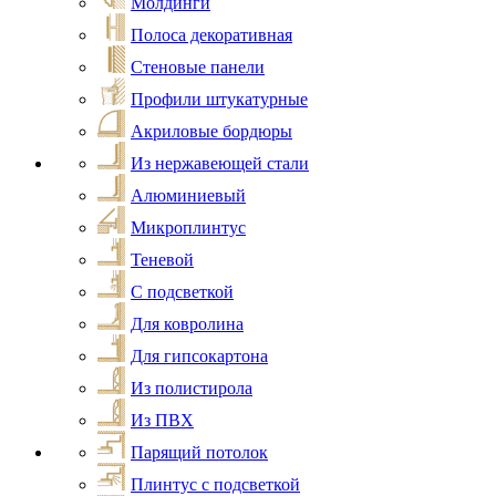
Молдинги
Полоса декоративная
Стеновые панели
Профили штукатурные
Акриловые бордюры
Из нержавеющей стали
Алюминиевый
Микроплинтус
Теневой
С подсветкой
Для ковролина
Для гипсокартона
Из полистирола
Из ПВХ
Парящий потолок
Плинтус с подсветкой