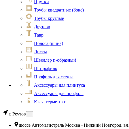
Прутки
Трубы квадратные (бокс)
Трубы круглые
Двутавр
Тавр
Полоса (шина)
Листы
Швеллер п-образный
Ш-профиль
Профиль для стекла
Аксессуары для плинтуса
Аксессуары для профиля
Клея, герметики
г. Реутов
шоссе Автомагистраль Москва - Нижний Новгород, вл