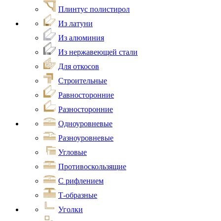
Плинтус полистирол
Из латуни
Из алюминия
Из нержавеющей стали
Для откосов
Строительные
Равносторонние
Разносторонние
Одноуровневые
Разноуровневые
Угловые
Противоскользящие
С рифлением
Т-образные
Уголки