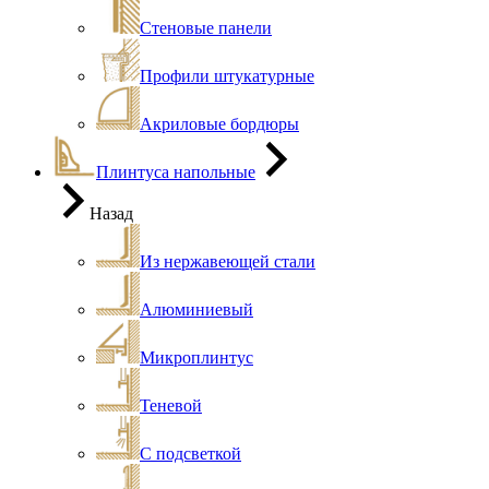
Стеновые панели
Профили штукатурные
Акриловые бордюры
Плинтуса напольные
Назад
Из нержавеющей стали
Алюминиевый
Микроплинтус
Теневой
С подсветкой