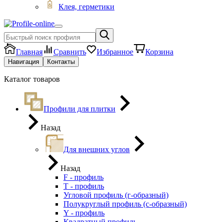
Клея, герметики
Главная
Сравнить
Избранное
Корзина
Навигация
Контакты
Каталог товаров
Профили для плитки
Назад
Для внешних углов
Назад
F - профиль
Т - профиль
Угловой профиль (г-образный)
Полукруглый профиль (с-образный)
Y - профиль
Квадратный профиль