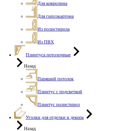
Для ковролина
Для гипсокартона
Из полистирола
Из ПВХ
Плинтуса потолочные
Назад
Парящий потолок
Плинтус с подсветкой
Плинтус полистирол
Уголки для отделки и декора
Назад