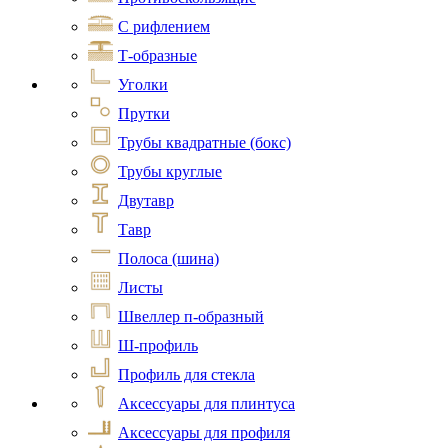
С рифлением
Т-образные
Уголки
Прутки
Трубы квадратные (бокс)
Трубы круглые
Двутавр
Тавр
Полоса (шина)
Листы
Швеллер п-образный
Ш-профиль
Профиль для стекла
Аксессуары для плинтуса
Аксессуары для профиля