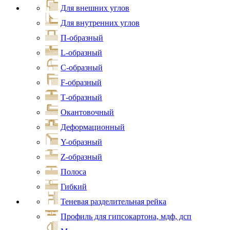
Для внешних углов
Для внутренних углов
П-образный
L-образный
С-образный
F-образный
Т-образный
Окантовочный
Деформационный
Y-образный
Z-образный
Полоса
Гибкий
Теневая разделительная рейка
Профиль для гипсокартона, мдф, дсп