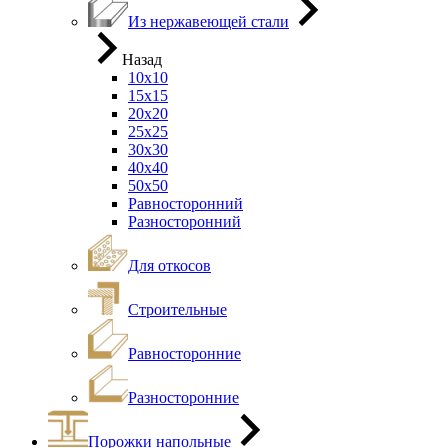
Из нержавеющей стали
Назад
10х10
15х15
20х20
25х25
30х30
40х40
50х50
Равносторонний
Разносторонний
Для откосов
Строительные
Равносторонние
Разносторонние
Порожки напольные