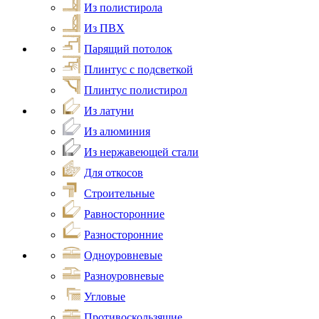
Из полистирола
Из ПВХ
Парящий потолок
Плинтус с подсветкой
Плинтус полистирол
Из латуни
Из алюминия
Из нержавеющей стали
Для откосов
Строительные
Равносторонние
Разносторонние
Одноуровневые
Разноуровневые
Угловые
Противоскользящие