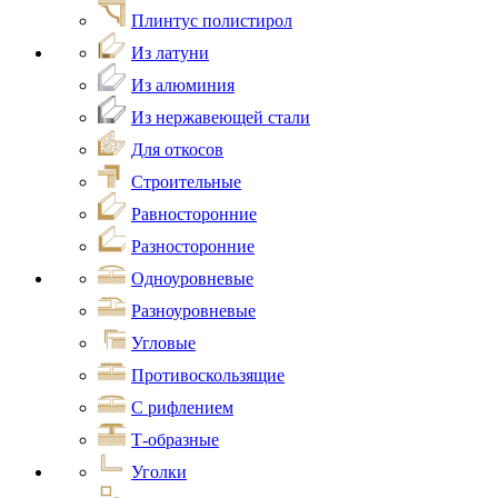
Плинтус полистирол
Из латуни
Из алюминия
Из нержавеющей стали
Для откосов
Строительные
Равносторонние
Разносторонние
Одноуровневые
Разноуровневые
Угловые
Противоскользящие
С рифлением
Т-образные
Уголки