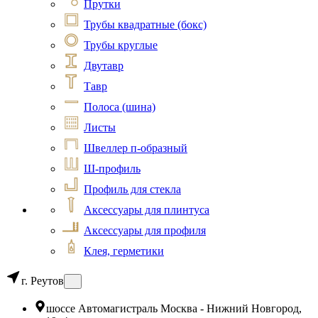
Прутки
Трубы квадратные (бокс)
Трубы круглые
Двутавр
Тавр
Полоса (шина)
Листы
Швеллер п-образный
Ш-профиль
Профиль для стекла
Аксессуары для плинтуса
Аксессуары для профиля
Клея, герметики
г. Реутов
шоссе Автомагистраль Москва - Нижний Новгород,