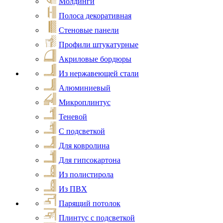
Молдинги
Полоса декоративная
Стеновые панели
Профили штукатурные
Акриловые бордюры
Из нержавеющей стали
Алюминиевый
Микроплинтус
Теневой
С подсветкой
Для ковролина
Для гипсокартона
Из полистирола
Из ПВХ
Парящий потолок
Плинтус с подсветкой