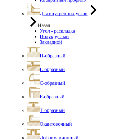
Для внутренних углов
Назад
Угол - раскладка
Полукруглый
Закладной
П-образный
L-образный
С-образный
F-образный
Т-образный
Окантовочный
Деформационный