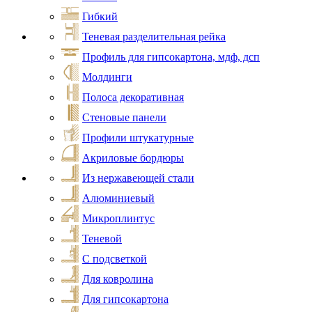
Гибкий
Теневая разделительная рейка
Профиль для гипсокартона, мдф, дсп
Молдинги
Полоса декоративная
Стеновые панели
Профили штукатурные
Акриловые бордюры
Из нержавеющей стали
Алюминиевый
Микроплинтус
Теневой
С подсветкой
Для ковролина
Для гипсокартона