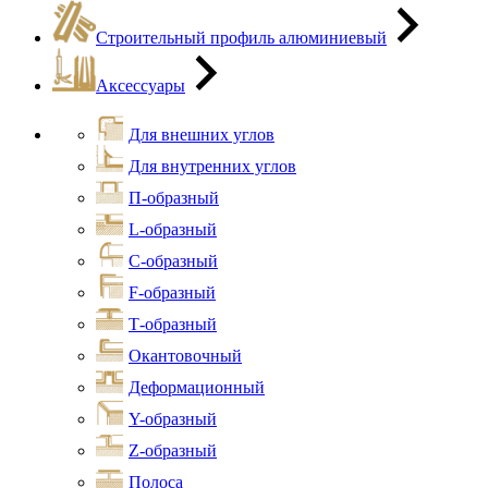
Строительный профиль алюминиевый
Аксессуары
Для внешних углов
Для внутренних углов
П-образный
L-образный
С-образный
F-образный
Т-образный
Окантовочный
Деформационный
Y-образный
Z-образный
Полоса