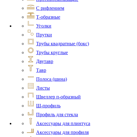
С рифлением
Т-образные
Уголки
Прутки
Трубы квадратные (бокс)
Трубы круглые
Двутавр
Тавр
Полоса (шина)
Листы
Швеллер п-образный
Ш-профиль
Профиль для стекла
Аксессуары для плинтуса
Аксессуары для профиля