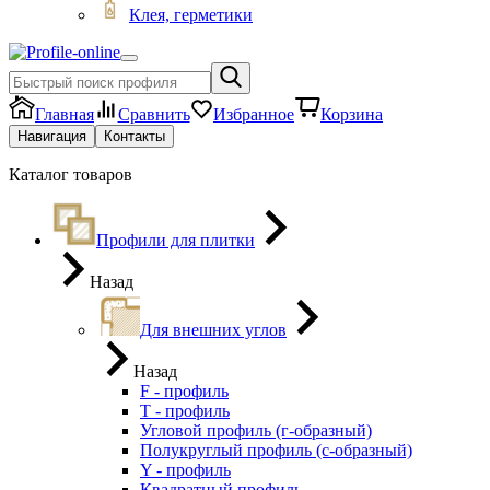
Клея, герметики
Главная
Сравнить
Избранное
Корзина
Навигация
Контакты
Каталог товаров
Профили для плитки
Назад
Для внешних углов
Назад
F - профиль
Т - профиль
Угловой профиль (г-образный)
Полукруглый профиль (с-образный)
Y - профиль
Квадратный профиль