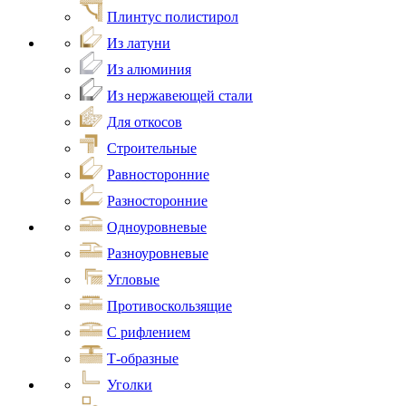
Плинтус полистирол
Из латуни
Из алюминия
Из нержавеющей стали
Для откосов
Строительные
Равносторонние
Разносторонние
Одноуровневые
Разноуровневые
Угловые
Противоскользящие
С рифлением
Т-образные
Уголки