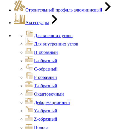
Строительный профиль алюминиевый
Аксессуары
Для внешних углов
Для внутренних углов
П-образный
L-образный
С-образный
F-образный
Т-образный
Окантовочный
Деформационный
Y-образный
Z-образный
Полоса