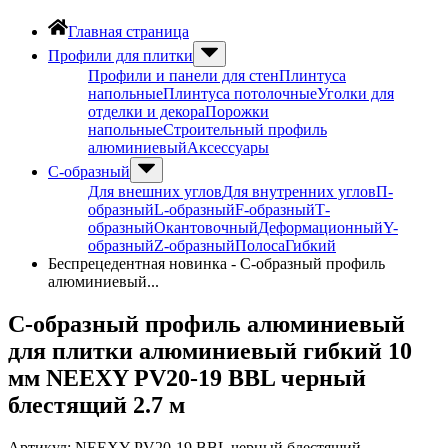
Главная страница
Профили для плитки
Профили и панели для стен
Плинтуса
напольные
Плинтуса потолочные
Уголки для
отделки и декора
Порожки
напольные
Строительный профиль
алюминиевый
Аксессуары
С-образный
Для внешних углов
Для внутренних углов
П-
образный
L-образный
F-образный
Т-
образный
Окантовочный
Деформационный
Y-
образный
Z-образный
Полоса
Гибкий
Беспрецедентная новинка - С-образный профиль
алюминиевый...
С-образный профиль алюминиевый
для плитки алюминиевый гибкий 10
мм NEEXY PV20-19 BBL черный
блестящий 2.7 м
Артикул:
NEEXY PV20-19 BBL черный блестящий