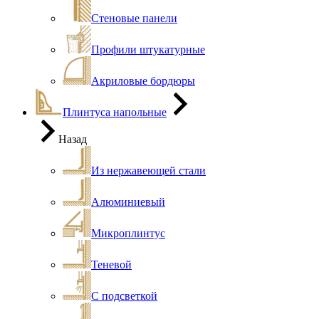
Стеновые панели
Профили штукатурные
Акриловые бордюры
Плинтуса напольные
Назад
Из нержавеющей стали
Алюминиевый
Микроплинтус
Теневой
С подсветкой