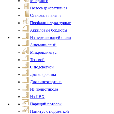
Молдинги
Полоса декоративная
Стеновые панели
Профили штукатурные
Акриловые бордюры
Из нержавеющей стали
Алюминиевый
Микроплинтус
Теневой
С подсветкой
Для ковролина
Для гипсокартона
Из полистирола
Из ПВХ
Парящий потолок
Плинтус с подсветкой