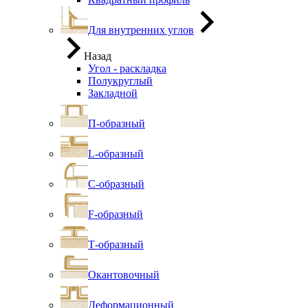
Для внутренних углов
Назад
Угол - раскладка
Полукруглый
Закладной
П-образный
L-образный
С-образный
F-образный
Т-образный
Окантовочный
Деформационный