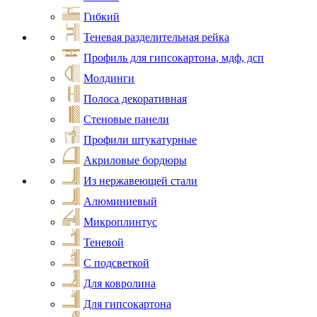
Гибкий
Теневая разделительная рейка
Профиль для гипсокартона, мдф, дсп
Молдинги
Полоса декоративная
Стеновые панели
Профили штукатурные
Акриловые бордюры
Из нержавеющей стали
Алюминиевый
Микроплинтус
Теневой
С подсветкой
Для ковролина
Для гипсокартона