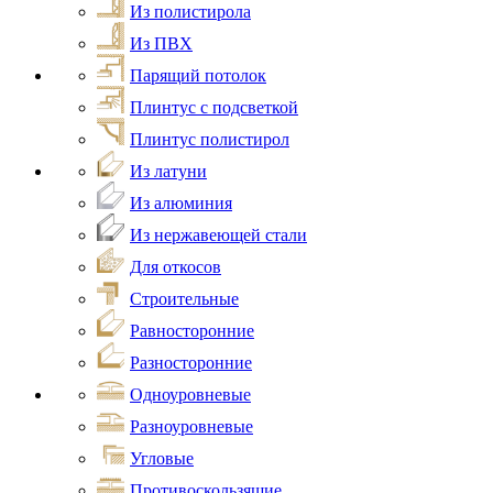
Из полистирола
Из ПВХ
Парящий потолок
Плинтус с подсветкой
Плинтус полистирол
Из латуни
Из алюминия
Из нержавеющей стали
Для откосов
Строительные
Равносторонние
Разносторонние
Одноуровневые
Разноуровневые
Угловые
Противоскользящие