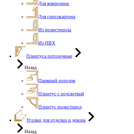
Для ковролина
Для гипсокартона
Из полистирола
Из ПВХ
Плинтуса потолочные
Назад
Парящий потолок
Плинтус с подсветкой
Плинтус полистирол
Уголки для отделки и декора
Назад