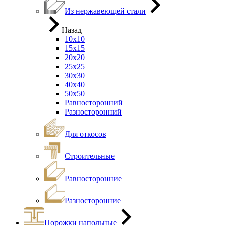
Из нержавеющей стали
Назад
10х10
15х15
20х20
25х25
30х30
40х40
50х50
Равносторонний
Разносторонний
Для откосов
Строительные
Равносторонние
Разносторонние
Порожки напольные