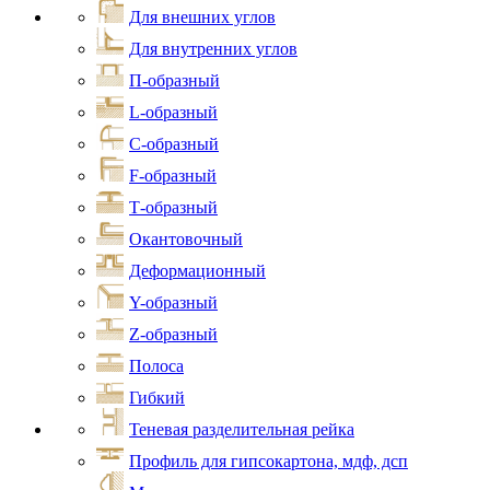
Для внешних углов
Для внутренних углов
П-образный
L-образный
С-образный
F-образный
Т-образный
Окантовочный
Деформационный
Y-образный
Z-образный
Полоса
Гибкий
Теневая разделительная рейка
Профиль для гипсокартона, мдф, дсп