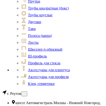
Прутки
Трубы квадратные (бокс)
Трубы круглые
Двутавр
Тавр
Полоса (шина)
Листы
Швеллер п-образный
Ш-профиль
Профиль для стекла
Аксессуары для плинтуса
Аксессуары для профиля
Клея, герметики
г. Реутов
шоссе Автомагистраль Москва - Нижний Новгород,