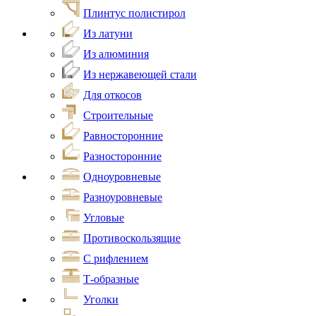
Плинтус полистирол
Из латуни
Из алюминия
Из нержавеющей стали
Для откосов
Строительные
Равносторонние
Разносторонние
Одноуровневые
Разноуровневые
Угловые
Противоскользящие
С рифлением
Т-образные
Уголки