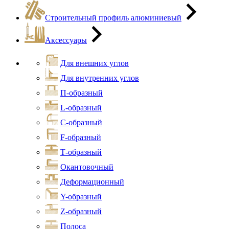
Строительный профиль алюминиевый
Аксессуары
Для внешних углов
Для внутренних углов
П-образный
L-образный
С-образный
F-образный
Т-образный
Окантовочный
Деформационный
Y-образный
Z-образный
Полоса