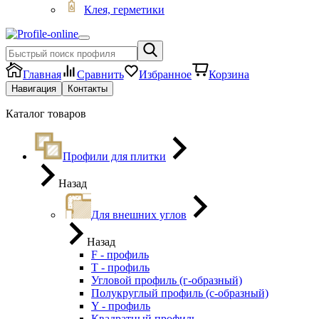
Клея, герметики
Главная
Сравнить
Избранное
Корзина
Навигация
Контакты
Каталог товаров
Профили для плитки
Назад
Для внешних углов
Назад
F - профиль
Т - профиль
Угловой профиль (г-образный)
Полукруглый профиль (с-образный)
Y - профиль
Квадратный профиль