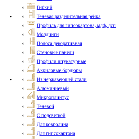
Гибкий
Теневая разделительная рейка
Профиль для гипсокартона, мдф, дсп
Молдинги
Полоса декоративная
Стеновые панели
Профили штукатурные
Акриловые бордюры
Из нержавеющей стали
Алюминиевый
Микроплинтус
Теневой
С подсветкой
Для ковролина
Для гипсокартона