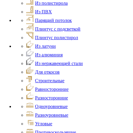
Из полистирола
Из ПВХ
Парящий потолок
Плинтус с подсветкой
Плинтус полистирол
Из латуни
Из алюминия
Из нержавеющей стали
Для откосов
Строительные
Равносторонние
Разносторонние
Одноуровневые
Разноуровневые
Угловые
Противоскользящие