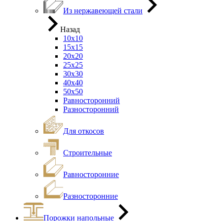
Из нержавеющей стали
Назад
10х10
15х15
20х20
25х25
30х30
40х40
50х50
Равносторонний
Разносторонний
Для откосов
Строительные
Равносторонние
Разносторонние
Порожки напольные