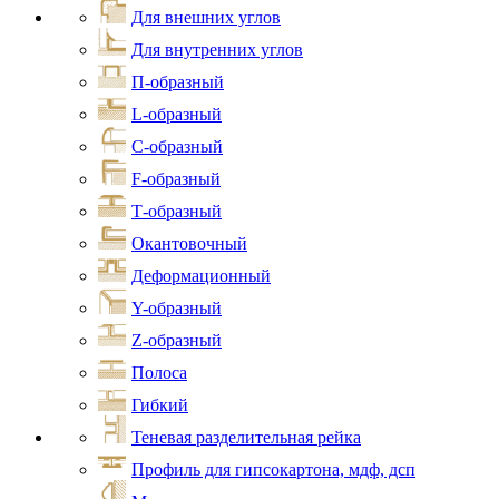
Для внешних углов
Для внутренних углов
П-образный
L-образный
С-образный
F-образный
Т-образный
Окантовочный
Деформационный
Y-образный
Z-образный
Полоса
Гибкий
Теневая разделительная рейка
Профиль для гипсокартона, мдф, дсп