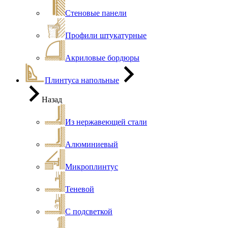
Стеновые панели
Профили штукатурные
Акриловые бордюры
Плинтуса напольные
Назад
Из нержавеющей стали
Алюминиевый
Микроплинтус
Теневой
С подсветкой