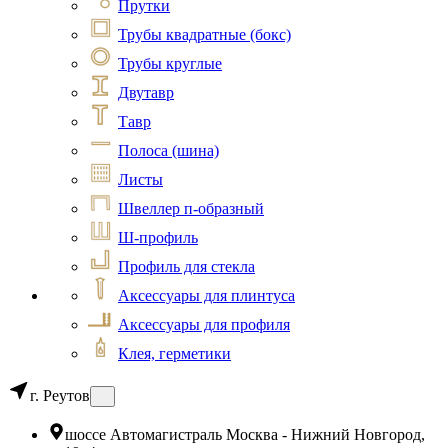
Прутки
Трубы квадратные (бокс)
Трубы круглые
Двутавр
Тавр
Полоса (шина)
Листы
Швеллер п-образный
Ш-профиль
Профиль для стекла
Аксессуары для плинтуса
Аксессуары для профиля
Клея, герметики
г. Реутов
шоссе Автомагистраль Москва - Нижний Новгород,