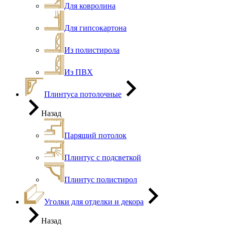
Для ковролина
Для гипсокартона
Из полистирола
Из ПВХ
Плинтуса потолочные
Назад
Парящий потолок
Плинтус с подсветкой
Плинтус полистирол
Уголки для отделки и декора
Назад