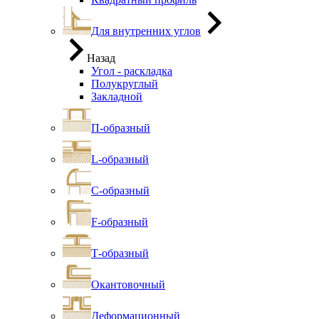
Для внутренних углов
Назад
Угол - раскладка
Полукруглый
Закладной
П-образный
L-образный
С-образный
F-образный
Т-образный
Окантовочный
Деформационный