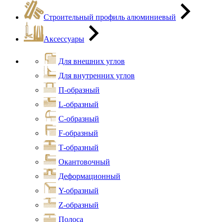
Строительный профиль алюминиевый
Аксессуары
Для внешних углов
Для внутренних углов
П-образный
L-образный
С-образный
F-образный
Т-образный
Окантовочный
Деформационный
Y-образный
Z-образный
Полоса