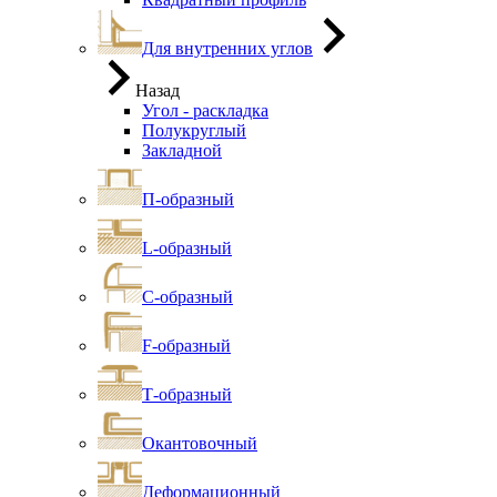
Для внутренних углов
Назад
Угол - раскладка
Полукруглый
Закладной
П-образный
L-образный
С-образный
F-образный
Т-образный
Окантовочный
Деформационный