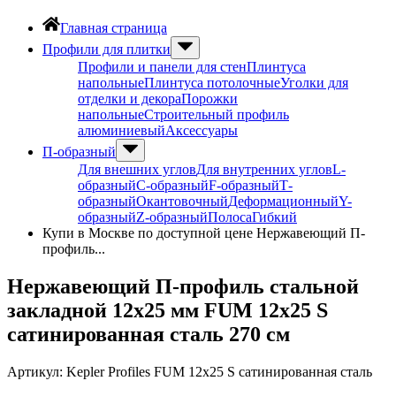
Главная страница
Профили для плитки
Профили и панели для стен
Плинтуса
напольные
Плинтуса потолочные
Уголки для
отделки и декора
Порожки
напольные
Строительный профиль
алюминиевый
Аксессуары
П-образный
Для внешних углов
Для внутренних углов
L-
образный
С-образный
F-образный
Т-
образный
Окантовочный
Деформационный
Y-
образный
Z-образный
Полоса
Гибкий
Купи в Москве по доступной цене Нержавеющий П-
профиль...
Нержавеющий П-профиль стальной
закладной 12х25 мм FUM 12х25 S
сатинированная сталь 270 см
Артикул:
Kepler Profiles FUM 12x25 S сатинированная сталь