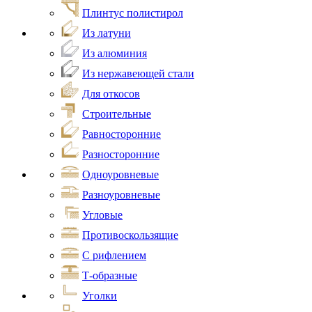
Плинтус полистирол
Из латуни
Из алюминия
Из нержавеющей стали
Для откосов
Строительные
Равносторонние
Разносторонние
Одноуровневые
Разноуровневые
Угловые
Противоскользящие
С рифлением
Т-образные
Уголки