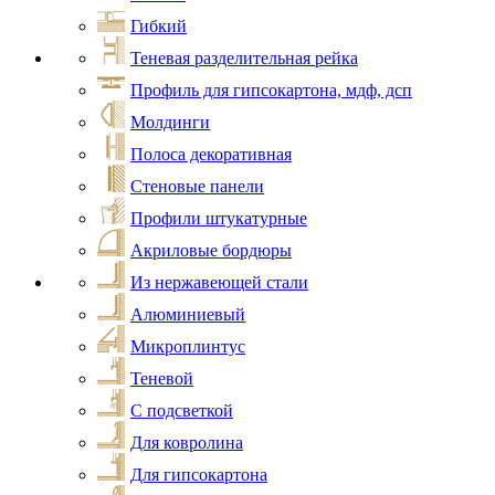
Гибкий
Теневая разделительная рейка
Профиль для гипсокартона, мдф, дсп
Молдинги
Полоса декоративная
Стеновые панели
Профили штукатурные
Акриловые бордюры
Из нержавеющей стали
Алюминиевый
Микроплинтус
Теневой
С подсветкой
Для ковролина
Для гипсокартона