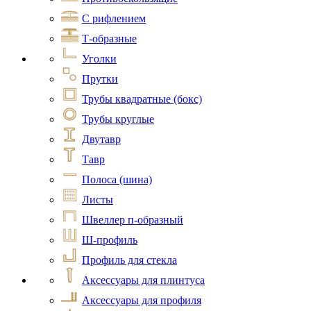
С рифлением
Т-образные
Уголки
Прутки
Трубы квадратные (бокс)
Трубы круглые
Двутавр
Тавр
Полоса (шина)
Листы
Швеллер п-образный
Ш-профиль
Профиль для стекла
Аксессуары для плинтуса
Аксессуары для профиля