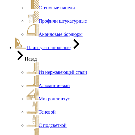
Стеновые панели
Профили штукатурные
Акриловые бордюры
Плинтуса напольные
Назад
Из нержавеющей стали
Алюминиевый
Микроплинтус
Теневой
С подсветкой