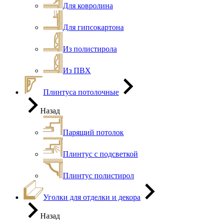
Для ковролина
Для гипсокартона
Из полистирола
Из ПВХ
Плинтуса потолочные
Назад
Парящий потолок
Плинтус с подсветкой
Плинтус полистирол
Уголки для отделки и декора
Назад