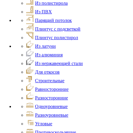
Из полистирола
Из ПВХ
Парящий потолок
Плинтус с подсветкой
Плинтус полистирол
Из латуни
Из алюминия
Из нержавеющей стали
Для откосов
Строительные
Равносторонние
Разносторонние
Одноуровневые
Разноуровневые
Угловые
Противоскользящие