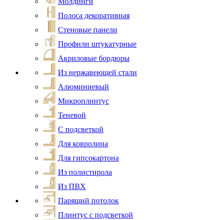
Молдинги
Полоса декоративная
Стеновые панели
Профили штукатурные
Акриловые бордюры
Из нержавеющей стали
Алюминиевый
Микроплинтус
Теневой
С подсветкой
Для ковролина
Для гипсокартона
Из полистирола
Из ПВХ
Парящий потолок
Плинтус с подсветкой