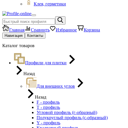
Клея, герметики
Главная
Сравнить
Избранное
Корзина
Навигация
Контакты
Каталог товаров
Профили для плитки
Назад
Для внешних углов
Назад
F - профиль
Т - профиль
Угловой профиль (г-образный)
Полукруглый профиль (с-образный)
Y - профиль
Квадратный профиль