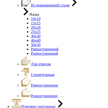
Из нержавеющей стали
Назад
10х10
15х15
20х20
25х25
30х30
40х40
50х50
Равносторонний
Разносторонний
Для откосов
Строительные
Равносторонние
Разносторонние
Порожки напольные