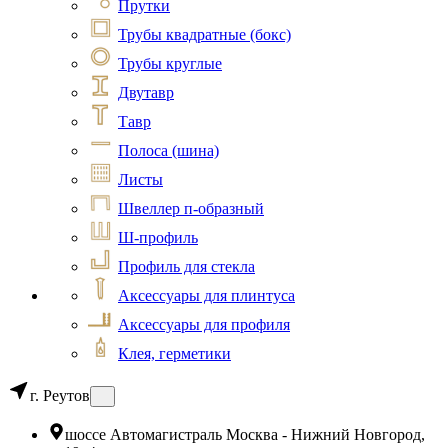
Прутки
Трубы квадратные (бокс)
Трубы круглые
Двутавр
Тавр
Полоса (шина)
Листы
Швеллер п-образный
Ш-профиль
Профиль для стекла
Аксессуары для плинтуса
Аксессуары для профиля
Клея, герметики
г. Реутов
шоссе Автомагистраль Москва - Нижний Новгород,