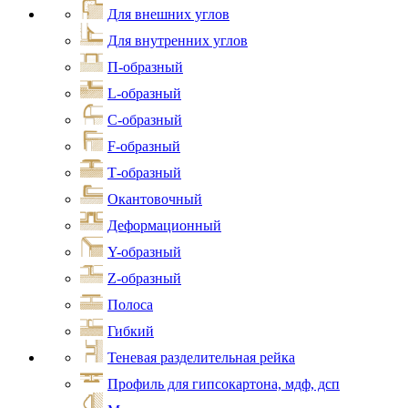
Для внешних углов
Для внутренних углов
П-образный
L-образный
С-образный
F-образный
Т-образный
Окантовочный
Деформационный
Y-образный
Z-образный
Полоса
Гибкий
Теневая разделительная рейка
Профиль для гипсокартона, мдф, дсп