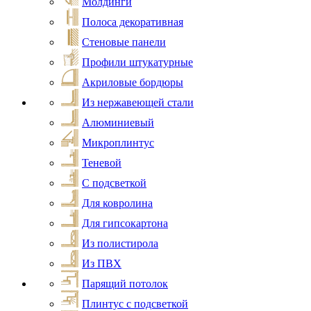
Молдинги
Полоса декоративная
Стеновые панели
Профили штукатурные
Акриловые бордюры
Из нержавеющей стали
Алюминиевый
Микроплинтус
Теневой
С подсветкой
Для ковролина
Для гипсокартона
Из полистирола
Из ПВХ
Парящий потолок
Плинтус с подсветкой