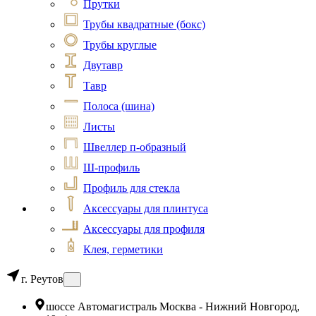
Прутки
Трубы квадратные (бокс)
Трубы круглые
Двутавр
Тавр
Полоса (шина)
Листы
Швеллер п-образный
Ш-профиль
Профиль для стекла
Аксессуары для плинтуса
Аксессуары для профиля
Клея, герметики
г. Реутов
шоссе Автомагистраль Москва - Нижний Новгород,