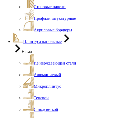
Стеновые панели
Профили штукатурные
Акриловые бордюры
Плинтуса напольные
Назад
Из нержавеющей стали
Алюминиевый
Микроплинтус
Теневой
С подсветкой