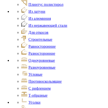
Плинтус полистирол
Из латуни
Из алюминия
Из нержавеющей стали
Для откосов
Строительные
Равносторонние
Разносторонние
Одноуровневые
Разноуровневые
Угловые
Противоскользящие
С рифлением
Т-образные
Уголки