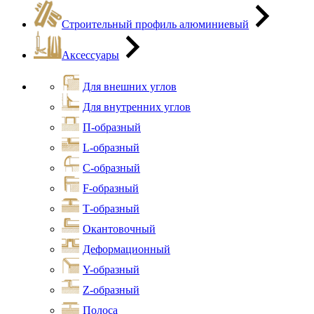
Строительный профиль алюминиевый
Аксессуары
Для внешних углов
Для внутренних углов
П-образный
L-образный
С-образный
F-образный
Т-образный
Окантовочный
Деформационный
Y-образный
Z-образный
Полоса