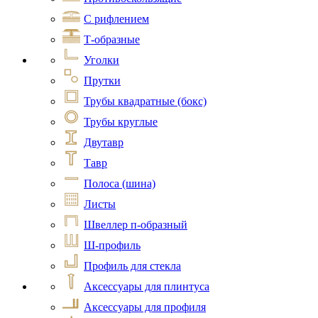
С рифлением
Т-образные
Уголки
Прутки
Трубы квадратные (бокс)
Трубы круглые
Двутавр
Тавр
Полоса (шина)
Листы
Швеллер п-образный
Ш-профиль
Профиль для стекла
Аксессуары для плинтуса
Аксессуары для профиля