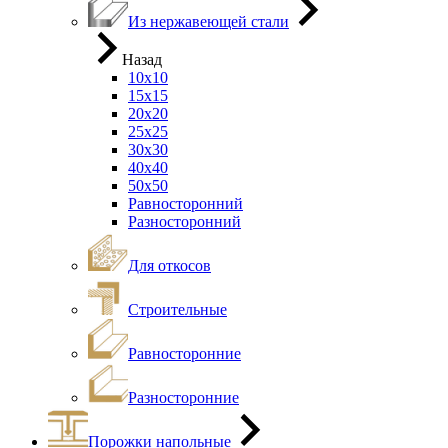
Из нержавеющей стали
Назад
10х10
15х15
20х20
25х25
30х30
40х40
50х50
Равносторонний
Разносторонний
Для откосов
Строительные
Равносторонние
Разносторонние
Порожки напольные