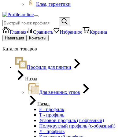
Клея, герметики
Главная
Сравнить
Избранное
Корзина
Навигация
Контакты
Каталог товаров
Профили для плитки
Назад
Для внешних углов
Назад
F - профиль
Т - профиль
Угловой профиль (г-образный)
Полукруглый профиль (с-образный)
Y - профиль
Квадратный профиль