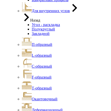
Для внутренних углов
Назад
Угол - раскладка
Полукруглый
Закладной
П-образный
L-образный
С-образный
F-образный
Т-образный
Окантовочный
Деформационный