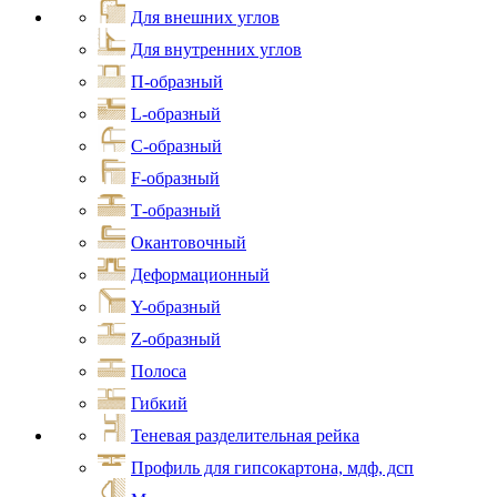
Для внешних углов
Для внутренних углов
П-образный
L-образный
С-образный
F-образный
Т-образный
Окантовочный
Деформационный
Y-образный
Z-образный
Полоса
Гибкий
Теневая разделительная рейка
Профиль для гипсокартона, мдф, дсп