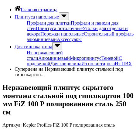
Главная страница
Плинтуса напольные
Профили для плитки
Профили и панели для
стен
Плинтуса потолочные
Уголки для отделки и
декора
Порожки напольные
Строительный профиль
алюминиевый
Аксессуары
Для гипсокартона
Из нержавеющей
стали
Алюминиевый
Микроплинтус
Теневой
С
подсветкой
Для ковролина
Из полистирола
Из ПВХ
Суперцена на Нержавеющий плинтус стальной под
гипсокартон...
Нержавеющий плинтус скрытого
монтажа стальной под гипсокартон 100
мм FiZ 100 P полированная сталь 250
см
Артикул:
Kepler Profiles FiZ 100 P полированная сталь