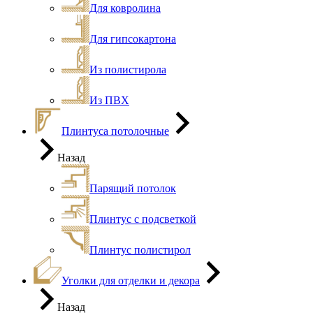
Для ковролина
Для гипсокартона
Из полистирола
Из ПВХ
Плинтуса потолочные
Назад
Парящий потолок
Плинтус с подсветкой
Плинтус полистирол
Уголки для отделки и декора
Назад