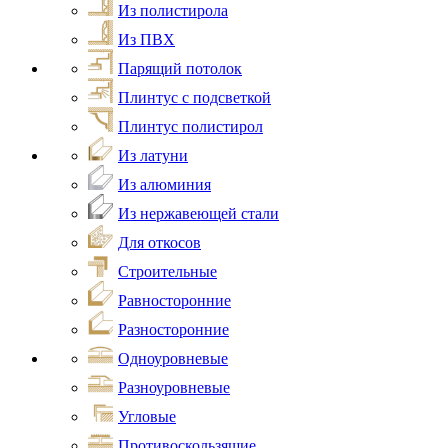
Из полистирола
Из ПВХ
Парящий потолок
Плинтус с подсветкой
Плинтус полистирол
Из латуни
Из алюминия
Из нержавеющей стали
Для откосов
Строительные
Равносторонние
Разносторонние
Одноуровневые
Разноуровневые
Угловые
Противоскользящие