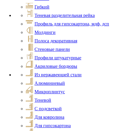
Гибкий
Теневая разделительная рейка
Профиль для гипсокартона, мдф, дсп
Молдинги
Полоса декоративная
Стеновые панели
Профили штукатурные
Акриловые бордюры
Из нержавеющей стали
Алюминиевый
Микроплинтус
Теневой
С подсветкой
Для ковролина
Для гипсокартона