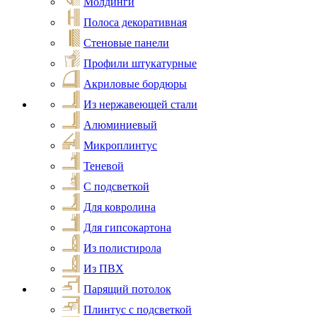
Молдинги
Полоса декоративная
Стеновые панели
Профили штукатурные
Акриловые бордюры
Из нержавеющей стали
Алюминиевый
Микроплинтус
Теневой
С подсветкой
Для ковролина
Для гипсокартона
Из полистирола
Из ПВХ
Парящий потолок
Плинтус с подсветкой