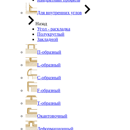
Для внутренних углов
Назад
Угол - раскладка
Полукруглый
Закладной
П-образный
L-образный
С-образный
F-образный
Т-образный
Окантовочный
Деформационный