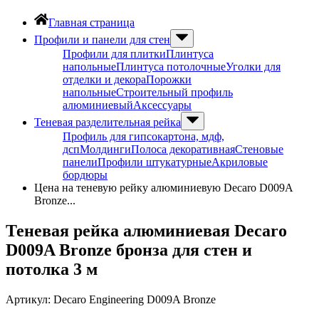
Главная страница
Профили и панели для стен
Профили для плитки
Плинтуса
напольные
Плинтуса потолочные
Уголки для
отделки и декора
Порожки
напольные
Строительный профиль
алюминиевый
Аксессуары
Теневая разделительная рейка
Профиль для гипсокартона, мдф,
дсп
Молдинги
Полоса декоративная
Стеновые
панели
Профили штукатурные
Акриловые
бордюры
Цена на теневую рейку алюминиевую Decaro D009A
Bronze...
Теневая рейка алюминиевая Decaro
D009A Bronze бронза для стен и
потолка 3 м
Артикул:
Decaro Engineering D009A Bronze