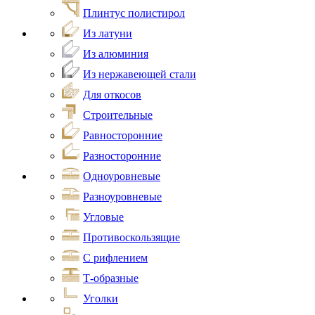
Плинтус полистирол
Из латуни
Из алюминия
Из нержавеющей стали
Для откосов
Строительные
Равносторонние
Разносторонние
Одноуровневые
Разноуровневые
Угловые
Противоскользящие
С рифлением
Т-образные
Уголки