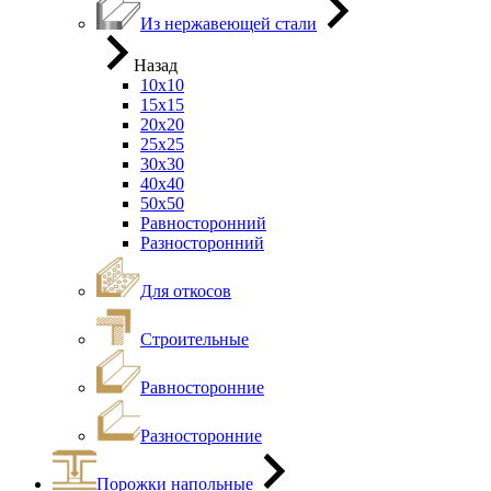
Из нержавеющей стали
Назад
10х10
15х15
20х20
25х25
30х30
40х40
50х50
Равносторонний
Разносторонний
Для откосов
Строительные
Равносторонние
Разносторонние
Порожки напольные