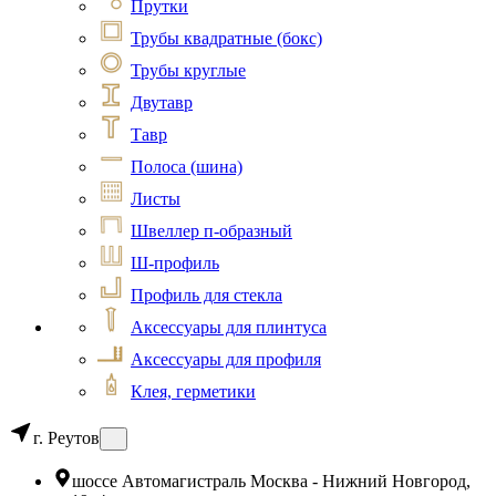
Прутки
Трубы квадратные (бокс)
Трубы круглые
Двутавр
Тавр
Полоса (шина)
Листы
Швеллер п-образный
Ш-профиль
Профиль для стекла
Аксессуары для плинтуса
Аксессуары для профиля
Клея, герметики
г. Реутов
шоссе Автомагистраль Москва - Нижний Новгород,