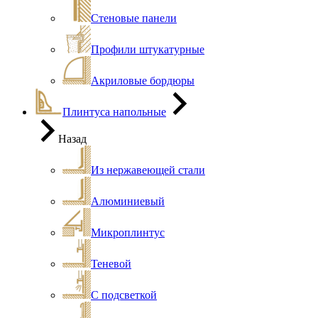
Стеновые панели
Профили штукатурные
Акриловые бордюры
Плинтуса напольные
Назад
Из нержавеющей стали
Алюминиевый
Микроплинтус
Теневой
С подсветкой