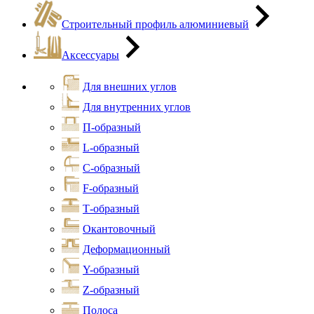
Строительный профиль алюминиевый
Аксессуары
Для внешних углов
Для внутренних углов
П-образный
L-образный
С-образный
F-образный
Т-образный
Окантовочный
Деформационный
Y-образный
Z-образный
Полоса