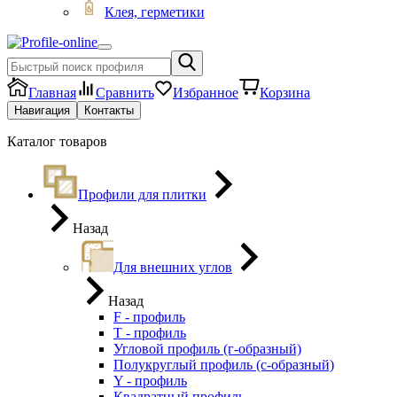
Клея, герметики
Главная
Сравнить
Избранное
Корзина
Навигация
Контакты
Каталог товаров
Профили для плитки
Назад
Для внешних углов
Назад
F - профиль
Т - профиль
Угловой профиль (г-образный)
Полукруглый профиль (с-образный)
Y - профиль
Квадратный профиль