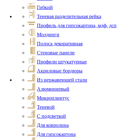
Гибкий
Теневая разделительная рейка
Профиль для гипсокартона, мдф, дсп
Молдинги
Полоса декоративная
Стеновые панели
Профили штукатурные
Акриловые бордюры
Из нержавеющей стали
Алюминиевый
Микроплинтус
Теневой
С подсветкой
Для ковролина
Для гипсокартона