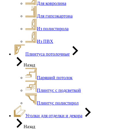
Для ковролина
Для гипсокартона
Из полистирола
Из ПВХ
Плинтуса потолочные
Назад
Парящий потолок
Плинтус с подсветкой
Плинтус полистирол
Уголки для отделки и декора
Назад