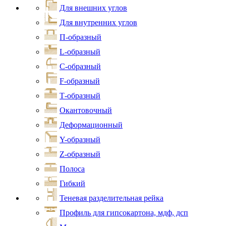
Для внешних углов
Для внутренних углов
П-образный
L-образный
С-образный
F-образный
Т-образный
Окантовочный
Деформационный
Y-образный
Z-образный
Полоса
Гибкий
Теневая разделительная рейка
Профиль для гипсокартона, мдф, дсп