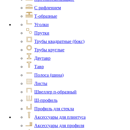
С рифлением
Т-образные
Уголки
Прутки
Трубы квадратные (бокс)
Трубы круглые
Двутавр
Тавр
Полоса (шина)
Листы
Швеллер п-образный
Ш-профиль
Профиль для стекла
Аксессуары для плинтуса
Аксессуары для профиля