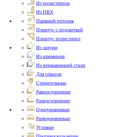
Из полистирола
Из ПВХ
Парящий потолок
Плинтус с подсветкой
Плинтус полистирол
Из латуни
Из алюминия
Из нержавеющей стали
Для откосов
Строительные
Равносторонние
Разносторонние
Одноуровневые
Разноуровневые
Угловые
Противоскользящие