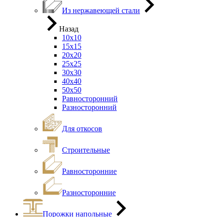
Из нержавеющей стали
Назад
10х10
15х15
20х20
25х25
30х30
40х40
50х50
Равносторонний
Разносторонний
Для откосов
Строительные
Равносторонние
Разносторонние
Порожки напольные