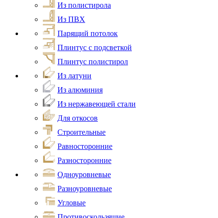
Из полистирола
Из ПВХ
Парящий потолок
Плинтус с подсветкой
Плинтус полистирол
Из латуни
Из алюминия
Из нержавеющей стали
Для откосов
Строительные
Равносторонние
Разносторонние
Одноуровневые
Разноуровневые
Угловые
Противоскользящие