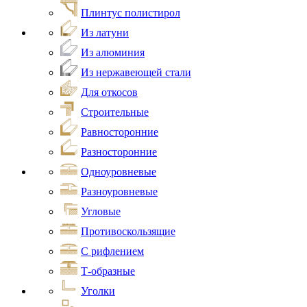
Плинтус полистирол
Из латуни
Из алюминия
Из нержавеющей стали
Для откосов
Строительные
Равносторонние
Разносторонние
Одноуровневые
Разноуровневые
Угловые
Противоскользящие
С рифлением
Т-образные
Уголки