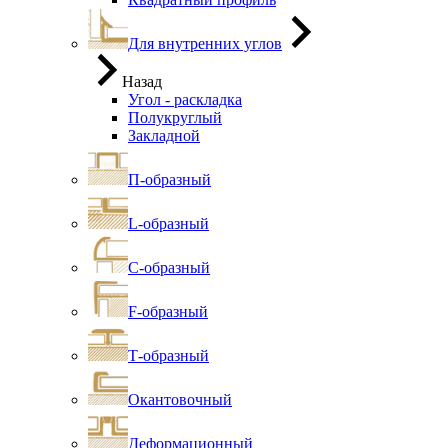
Для внутренних углов
Назад
Угол - раскладка
Полукруглый
Закладной
П-образный
L-образный
С-образный
F-образный
Т-образный
Окантовочный
Деформационный