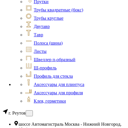
Прутки
Трубы квадратные (бокс)
Трубы круглые
Двутавр
Тавр
Полоса (шина)
Листы
Швеллер п-образный
Ш-профиль
Профиль для стекла
Аксессуары для плинтуса
Аксессуары для профиля
Клея, герметики
г. Реутов
шоссе Автомагистраль Москва - Нижний Новгород,