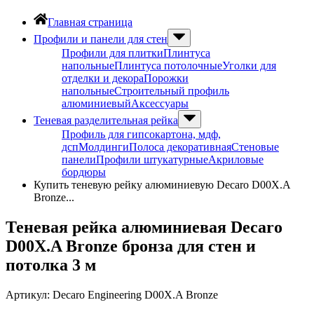
Главная страница
Профили и панели для стен
Профили для плитки
Плинтуса
напольные
Плинтуса потолочные
Уголки для
отделки и декора
Порожки
напольные
Строительный профиль
алюминиевый
Аксессуары
Теневая разделительная рейка
Профиль для гипсокартона, мдф,
дсп
Молдинги
Полоса декоративная
Стеновые
панели
Профили штукатурные
Акриловые
бордюры
Купить теневую рейку алюминиевую Decaro D00X.A
Bronze...
Теневая рейка алюминиевая Decaro
D00X.A Bronze бронза для стен и
потолка 3 м
Артикул:
Decaro Engineering D00X.A Bronze