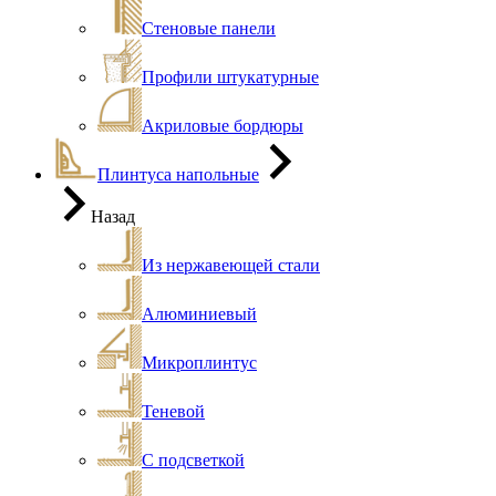
Стеновые панели
Профили штукатурные
Акриловые бордюры
Плинтуса напольные
Назад
Из нержавеющей стали
Алюминиевый
Микроплинтус
Теневой
С подсветкой