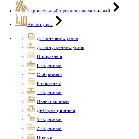
Строительный профиль алюминиевый
Аксессуары
Для внешних углов
Для внутренних углов
П-образный
L-образный
С-образный
F-образный
Т-образный
Окантовочный
Деформационный
Y-образный
Z-образный
Полоса