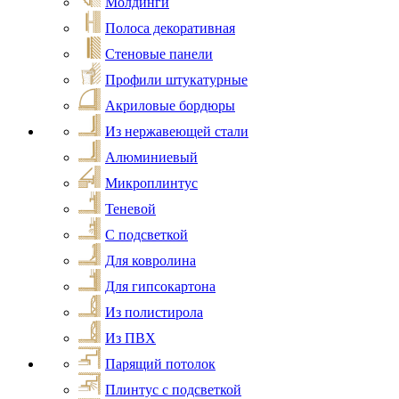
Молдинги
Полоса декоративная
Стеновые панели
Профили штукатурные
Акриловые бордюры
Из нержавеющей стали
Алюминиевый
Микроплинтус
Теневой
С подсветкой
Для ковролина
Для гипсокартона
Из полистирола
Из ПВХ
Парящий потолок
Плинтус с подсветкой