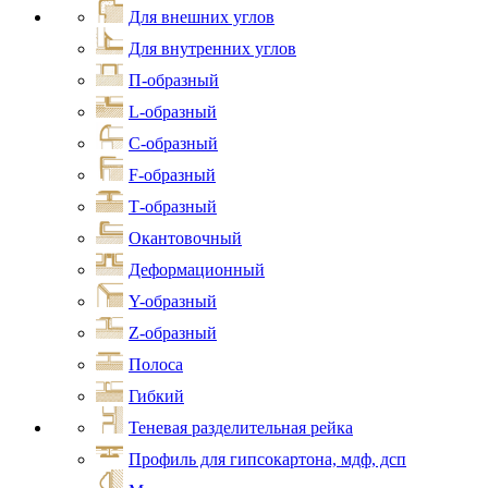
Для внешних углов
Для внутренних углов
П-образный
L-образный
С-образный
F-образный
Т-образный
Окантовочный
Деформационный
Y-образный
Z-образный
Полоса
Гибкий
Теневая разделительная рейка
Профиль для гипсокартона, мдф, дсп