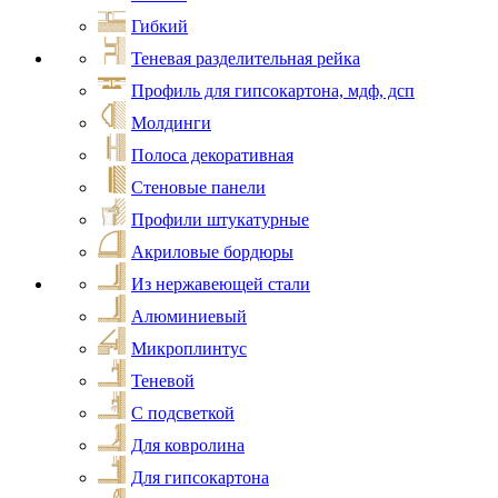
Гибкий
Теневая разделительная рейка
Профиль для гипсокартона, мдф, дсп
Молдинги
Полоса декоративная
Стеновые панели
Профили штукатурные
Акриловые бордюры
Из нержавеющей стали
Алюминиевый
Микроплинтус
Теневой
С подсветкой
Для ковролина
Для гипсокартона