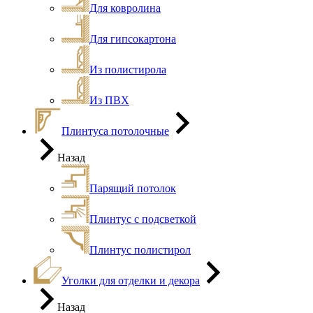
Для ковролина
Для гипсокартона
Из полистирола
Из ПВХ
Плинтуса потолочные
Назад
Парящий потолок
Плинтус с подсветкой
Плинтус полистирол
Уголки для отделки и декора
Назад