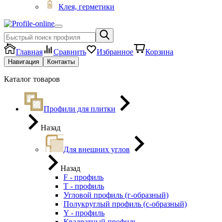
Клея, герметики
Главная
Сравнить
Избранное
Корзина
Навигация
Контакты
Каталог товаров
Профили для плитки
Назад
Для внешних углов
Назад
F - профиль
Т - профиль
Угловой профиль (г-образный)
Полукруглый профиль (с-образный)
Y - профиль
Квадратный профиль