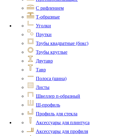
С рифлением
Т-образные
Уголки
Прутки
Трубы квадратные (бокс)
Трубы круглые
Двутавр
Тавр
Полоса (шина)
Листы
Швеллер п-образный
Ш-профиль
Профиль для стекла
Аксессуары для плинтуса
Аксессуары для профиля