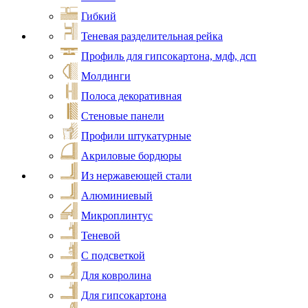
Гибкий
Теневая разделительная рейка
Профиль для гипсокартона, мдф, дсп
Молдинги
Полоса декоративная
Стеновые панели
Профили штукатурные
Акриловые бордюры
Из нержавеющей стали
Алюминиевый
Микроплинтус
Теневой
С подсветкой
Для ковролина
Для гипсокартона