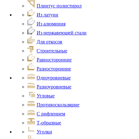
Плинтус полистирол
Из латуни
Из алюминия
Из нержавеющей стали
Для откосов
Строительные
Равносторонние
Разносторонние
Одноуровневые
Разноуровневые
Угловые
Противоскользящие
С рифлением
Т-образные
Уголки