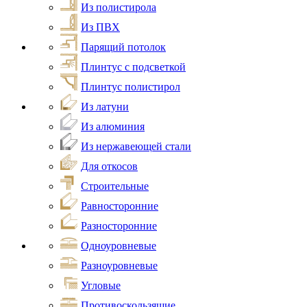
Из полистирола
Из ПВХ
Парящий потолок
Плинтус с подсветкой
Плинтус полистирол
Из латуни
Из алюминия
Из нержавеющей стали
Для откосов
Строительные
Равносторонние
Разносторонние
Одноуровневые
Разноуровневые
Угловые
Противоскользящие