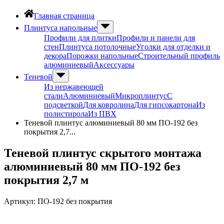
Главная страница
Плинтуса напольные
Профили для плитки
Профили и панели для
стен
Плинтуса потолочные
Уголки для отделки и
декора
Порожки напольные
Строительный профиль
алюминиевый
Аксессуары
Теневой
Из нержавеющей
стали
Алюминиевый
Микроплинтус
С
подсветкой
Для ковролина
Для гипсокартона
Из
полистирола
Из ПВХ
Теневой плинтус алюминиевый 80 мм ПО-192 без
покрытия 2,7...
Теневой плинтус скрытого монтажа
алюминиевый 80 мм ПО-192 без
покрытия 2,7 м
Артикул:
ПО-192 без покрытия