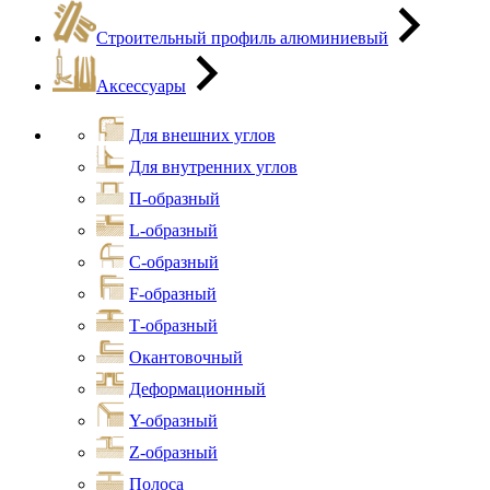
Строительный профиль алюминиевый
Аксессуары
Для внешних углов
Для внутренних углов
П-образный
L-образный
С-образный
F-образный
Т-образный
Окантовочный
Деформационный
Y-образный
Z-образный
Полоса