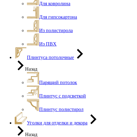
Для ковролина
Для гипсокартона
Из полистирола
Из ПВХ
Плинтуса потолочные
Назад
Парящий потолок
Плинтус с подсветкой
Плинтус полистирол
Уголки для отделки и декора
Назад