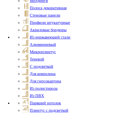
Молдинги
Полоса декоративная
Стеновые панели
Профили штукатурные
Акриловые бордюры
Из нержавеющей стали
Алюминиевый
Микроплинтус
Теневой
С подсветкой
Для ковролина
Для гипсокартона
Из полистирола
Из ПВХ
Парящий потолок
Плинтус с подсветкой