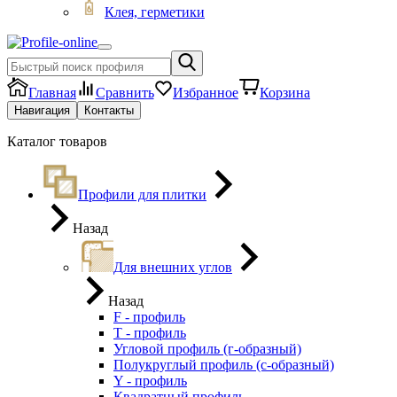
Клея, герметики
Главная
Сравнить
Избранное
Корзина
Навигация
Контакты
Каталог товаров
Профили для плитки
Назад
Для внешних углов
Назад
F - профиль
Т - профиль
Угловой профиль (г-образный)
Полукруглый профиль (с-образный)
Y - профиль
Квадратный профиль