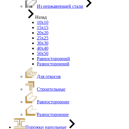
Из нержавеющей стали
Назад
10х10
15х15
20х20
25х25
30х30
40х40
50х50
Равносторонний
Разносторонний
Для откосов
Строительные
Равносторонние
Разносторонние
Порожки напольные