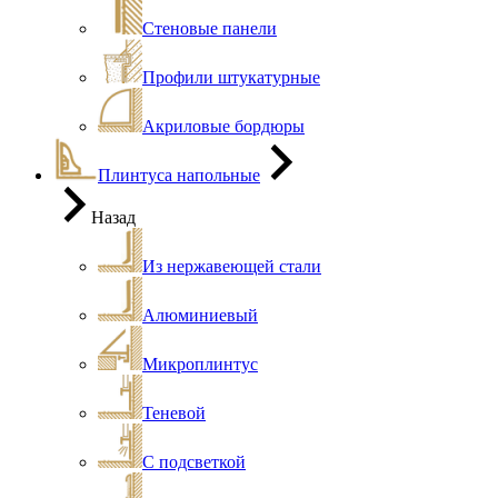
Стеновые панели
Профили штукатурные
Акриловые бордюры
Плинтуса напольные
Назад
Из нержавеющей стали
Алюминиевый
Микроплинтус
Теневой
С подсветкой