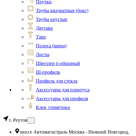
Прутки
Трубы квадратные (бокс)
Трубы круглые
Двутавр
Тавр
Полоса (шина)
Листы
Швеллер п-образный
Ш-профиль
Профиль для стекла
Аксессуары для плинтуса
Аксессуары для профиля
Клея, герметики
г. Реутов
шоссе Автомагистраль Москва - Нижний Новгород,