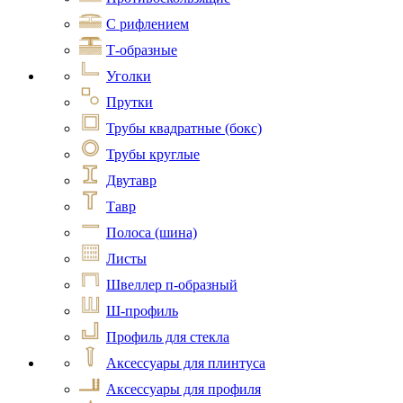
С рифлением
Т-образные
Уголки
Прутки
Трубы квадратные (бокс)
Трубы круглые
Двутавр
Тавр
Полоса (шина)
Листы
Швеллер п-образный
Ш-профиль
Профиль для стекла
Аксессуары для плинтуса
Аксессуары для профиля