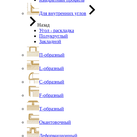
Для внутренних углов
Назад
Угол - раскладка
Полукруглый
Закладной
П-образный
L-образный
С-образный
F-образный
Т-образный
Окантовочный
Деформационный