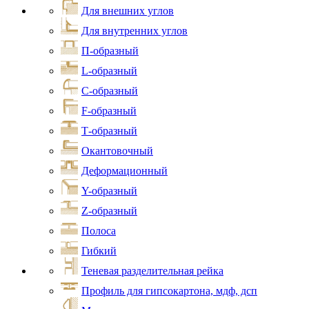
Для внешних углов
Для внутренних углов
П-образный
L-образный
С-образный
F-образный
Т-образный
Окантовочный
Деформационный
Y-образный
Z-образный
Полоса
Гибкий
Теневая разделительная рейка
Профиль для гипсокартона, мдф, дсп