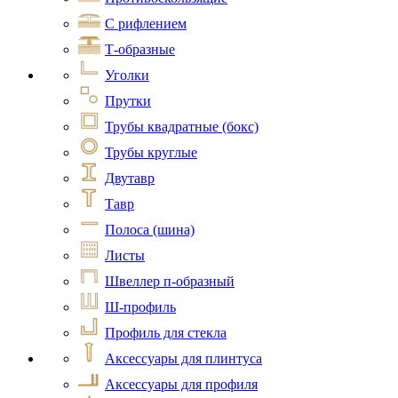
С рифлением
Т-образные
Уголки
Прутки
Трубы квадратные (бокс)
Трубы круглые
Двутавр
Тавр
Полоса (шина)
Листы
Швеллер п-образный
Ш-профиль
Профиль для стекла
Аксессуары для плинтуса
Аксессуары для профиля