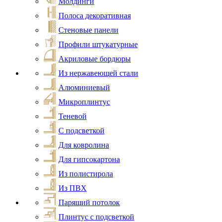
Молдинги
Полоса декоративная
Стеновые панели
Профили штукатурные
Акриловые бордюры
Из нержавеющей стали
Алюминиевый
Микроплинтус
Теневой
С подсветкой
Для ковролина
Для гипсокартона
Из полистирола
Из ПВХ
Парящий потолок
Плинтус с подсветкой