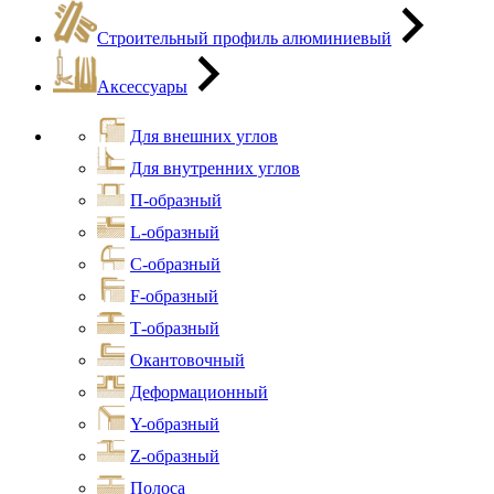
Строительный профиль алюминиевый
Аксессуары
Для внешних углов
Для внутренних углов
П-образный
L-образный
С-образный
F-образный
Т-образный
Окантовочный
Деформационный
Y-образный
Z-образный
Полоса