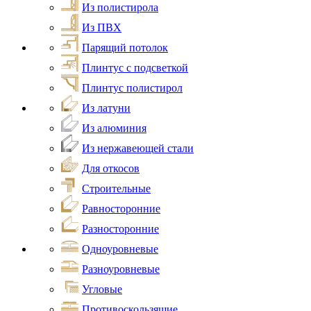
Из полистирола
Из ПВХ
Парящий потолок
Плинтус с подсветкой
Плинтус полистирол
Из латуни
Из алюминия
Из нержавеющей стали
Для откосов
Строительные
Равносторонние
Разносторонние
Одноуровневые
Разноуровневые
Угловые
Противоскользящие