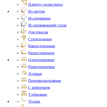
Плинтус полистирол
Из латуни
Из алюминия
Из нержавеющей стали
Для откосов
Строительные
Равносторонние
Разносторонние
Одноуровневые
Разноуровневые
Угловые
Противоскользящие
С рифлением
Т-образные
Уголки