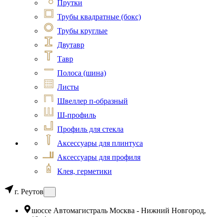
Прутки
Трубы квадратные (бокс)
Трубы круглые
Двутавр
Тавр
Полоса (шина)
Листы
Швеллер п-образный
Ш-профиль
Профиль для стекла
Аксессуары для плинтуса
Аксессуары для профиля
Клея, герметики
г. Реутов
шоссе Автомагистраль Москва - Нижний Новгород,