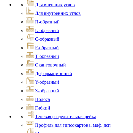
Для внешних углов
Для внутренних углов
П-образный
L-образный
С-образный
F-образный
Т-образный
Окантовочный
Деформационный
Y-образный
Z-образный
Полоса
Гибкий
Теневая разделительная рейка
Профиль для гипсокартона, мдф, дсп