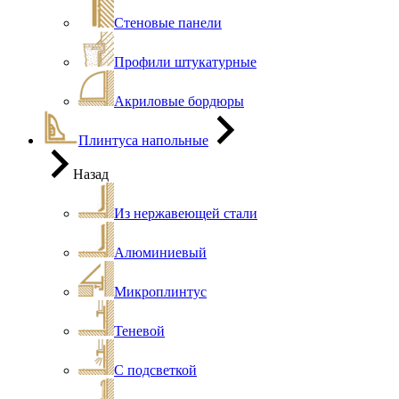
Стеновые панели
Профили штукатурные
Акриловые бордюры
Плинтуса напольные
Назад
Из нержавеющей стали
Алюминиевый
Микроплинтус
Теневой
С подсветкой