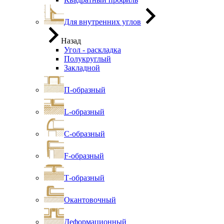
Для внутренних углов
Назад
Угол - раскладка
Полукруглый
Закладной
П-образный
L-образный
С-образный
F-образный
Т-образный
Окантовочный
Деформационный