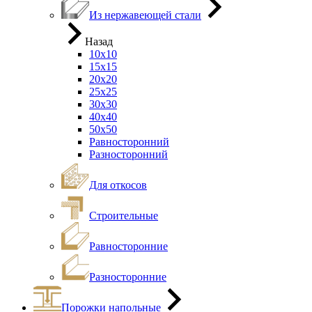
Из нержавеющей стали
Назад
10х10
15х15
20х20
25х25
30х30
40х40
50х50
Равносторонний
Разносторонний
Для откосов
Строительные
Равносторонние
Разносторонние
Порожки напольные