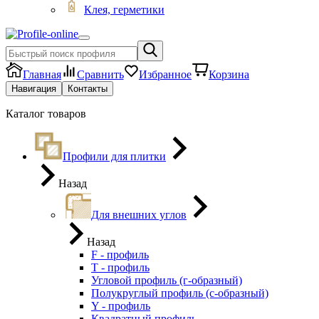
Клея, герметики
Главная
Сравнить
Избранное
Корзина
Навигация
Контакты
Каталог товаров
Профили для плитки
Назад
Для внешних углов
Назад
F - профиль
Т - профиль
Угловой профиль (г-образный)
Полукруглый профиль (с-образный)
Y - профиль
Квадратный профиль