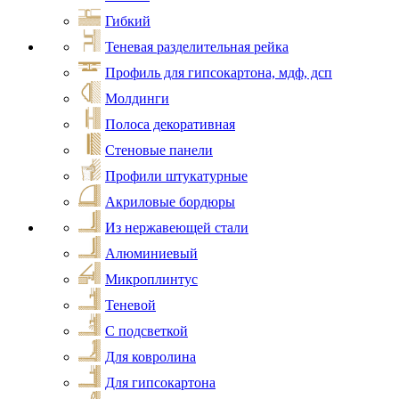
Гибкий
Теневая разделительная рейка
Профиль для гипсокартона, мдф, дсп
Молдинги
Полоса декоративная
Стеновые панели
Профили штукатурные
Акриловые бордюры
Из нержавеющей стали
Алюминиевый
Микроплинтус
Теневой
С подсветкой
Для ковролина
Для гипсокартона