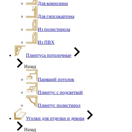
Для ковролина
Для гипсокартона
Из полистирола
Из ПВХ
Плинтуса потолочные
Назад
Парящий потолок
Плинтус с подсветкой
Плинтус полистирол
Уголки для отделки и декора
Назад