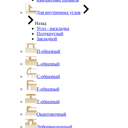
Для внутренних углов
Назад
Угол - раскладка
Полукруглый
Закладной
П-образный
L-образный
С-образный
F-образный
Т-образный
Окантовочный
Деформационный