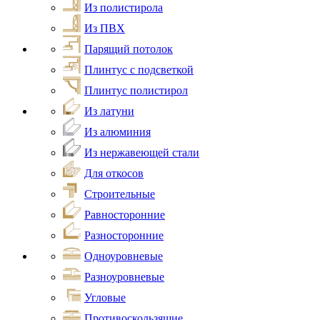
Из полистирола
Из ПВХ
Парящий потолок
Плинтус с подсветкой
Плинтус полистирол
Из латуни
Из алюминия
Из нержавеющей стали
Для откосов
Строительные
Равносторонние
Разносторонние
Одноуровневые
Разноуровневые
Угловые
Противоскользящие