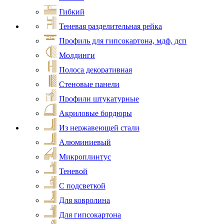
Гибкий
Теневая разделительная рейка
Профиль для гипсокартона, мдф, дсп
Молдинги
Полоса декоративная
Стеновые панели
Профили штукатурные
Акриловые бордюры
Из нержавеющей стали
Алюминиевый
Микроплинтус
Теневой
С подсветкой
Для ковролина
Для гипсокартона