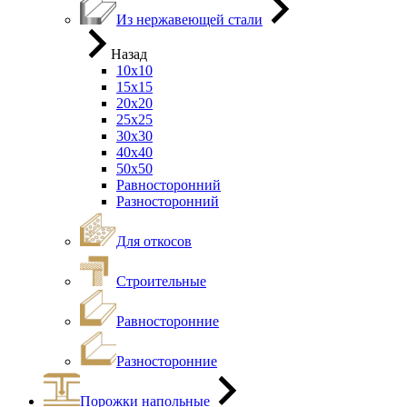
Из нержавеющей стали
Назад
10х10
15х15
20х20
25х25
30х30
40х40
50х50
Равносторонний
Разносторонний
Для откосов
Строительные
Равносторонние
Разносторонние
Порожки напольные