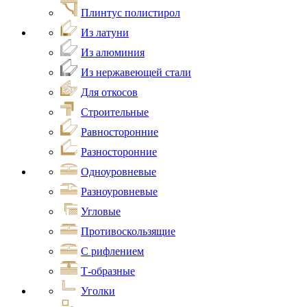
Плинтус полистирол
Из латуни
Из алюминия
Из нержавеющей стали
Для откосов
Строительные
Равносторонние
Разносторонние
Одноуровневые
Разноуровневые
Угловые
Противоскользящие
С рифлением
Т-образные
Уголки