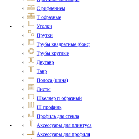
С рифлением
Т-образные
Уголки
Прутки
Трубы квадратные (бокс)
Трубы круглые
Двутавр
Тавр
Полоса (шина)
Листы
Швеллер п-образный
Ш-профиль
Профиль для стекла
Аксессуары для плинтуса
Аксессуары для профиля