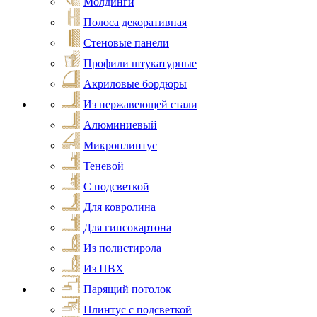
Молдинги
Полоса декоративная
Стеновые панели
Профили штукатурные
Акриловые бордюры
Из нержавеющей стали
Алюминиевый
Микроплинтус
Теневой
С подсветкой
Для ковролина
Для гипсокартона
Из полистирола
Из ПВХ
Парящий потолок
Плинтус с подсветкой