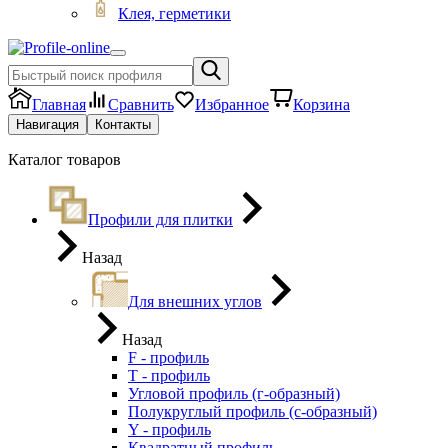
Клея, герметики
Главная
Сравнить
Избранное
Корзина
Навигация
Контакты
Каталог товаров
Профили для плитки
Назад
Для внешних углов
Назад
F - профиль
Т - профиль
Угловой профиль (г-образный)
Полукруглый профиль (с-образный)
Y - профиль
Квадратный профиль