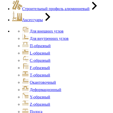
Строительный профиль алюминиевый
Аксессуары
Для внешних углов
Для внутренних углов
П-образный
L-образный
С-образный
F-образный
Т-образный
Окантовочный
Деформационный
Y-образный
Z-образный
Полоса