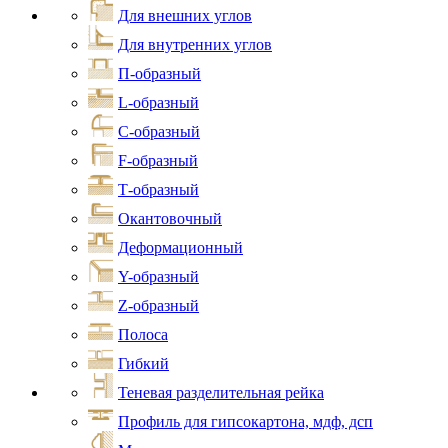
Для внешних углов
Для внутренних углов
П-образный
L-образный
С-образный
F-образный
Т-образный
Окантовочный
Деформационный
Y-образный
Z-образный
Полоса
Гибкий
Теневая разделительная рейка
Профиль для гипсокартона, мдф, дсп