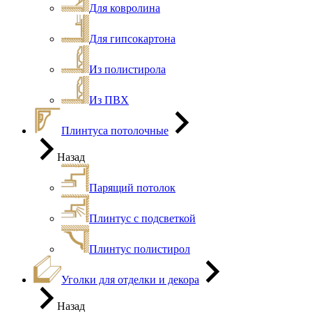
Для ковролина
Для гипсокартона
Из полистирола
Из ПВХ
Плинтуса потолочные
Назад
Парящий потолок
Плинтус с подсветкой
Плинтус полистирол
Уголки для отделки и декора
Назад