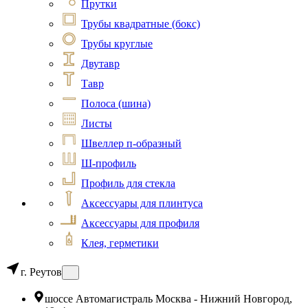
Прутки
Трубы квадратные (бокс)
Трубы круглые
Двутавр
Тавр
Полоса (шина)
Листы
Швеллер п-образный
Ш-профиль
Профиль для стекла
Аксессуары для плинтуса
Аксессуары для профиля
Клея, герметики
г. Реутов
шоссе Автомагистраль Москва - Нижний Новгород,