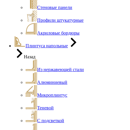
Стеновые панели
Профили штукатурные
Акриловые бордюры
Плинтуса напольные
Назад
Из нержавеющей стали
Алюминиевый
Микроплинтус
Теневой
С подсветкой