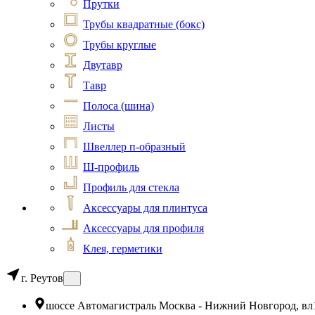
Прутки
Трубы квадратные (бокс)
Трубы круглые
Двутавр
Тавр
Полоса (шина)
Листы
Швеллер п-образный
Ш-профиль
Профиль для стекла
Аксессуары для плинтуса
Аксессуары для профиля
Клея, герметики
г. Реутов
шоссе Автомагистраль Москва - Нижний Новгород, вл