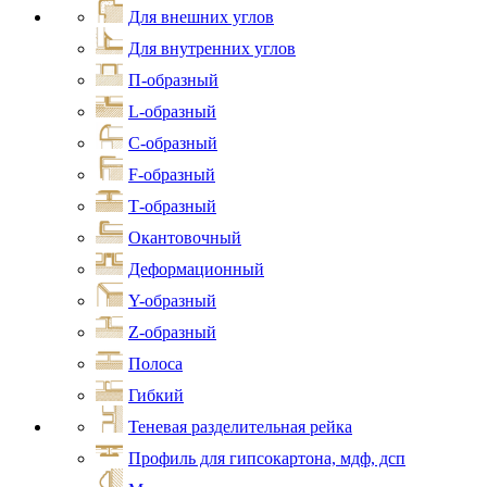
Для внешних углов
Для внутренних углов
П-образный
L-образный
С-образный
F-образный
Т-образный
Окантовочный
Деформационный
Y-образный
Z-образный
Полоса
Гибкий
Теневая разделительная рейка
Профиль для гипсокартона, мдф, дсп