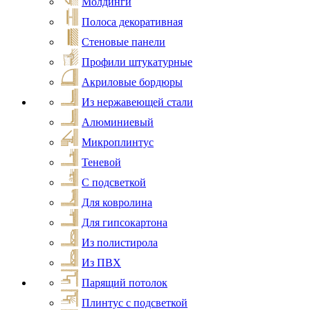
Молдинги
Полоса декоративная
Стеновые панели
Профили штукатурные
Акриловые бордюры
Из нержавеющей стали
Алюминиевый
Микроплинтус
Теневой
С подсветкой
Для ковролина
Для гипсокартона
Из полистирола
Из ПВХ
Парящий потолок
Плинтус с подсветкой