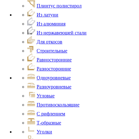
Плинтус полистирол
Из латуни
Из алюминия
Из нержавеющей стали
Для откосов
Строительные
Равносторонние
Разносторонние
Одноуровневые
Разноуровневые
Угловые
Противоскользящие
С рифлением
Т-образные
Уголки