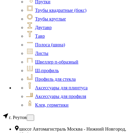
Прутки
Трубы квадратные (бокс)
Трубы круглые
Двутавр
Тавр
Полоса (шина)
Листы
Швеллер п-образный
Ш-профиль
Профиль для стекла
Аксессуары для плинтуса
Аксессуары для профиля
Клея, герметики
г. Реутов
шоссе Автомагистраль Москва - Нижний Новгород,