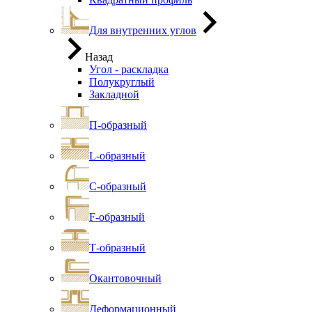
Для внутренних углов
Назад
Угол - раскладка
Полукруглый
Закладной
П-образный
L-образный
С-образный
F-образный
Т-образный
Окантовочный
Деформационный