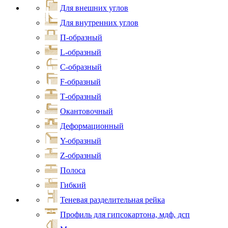
Для внешних углов
Для внутренних углов
П-образный
L-образный
С-образный
F-образный
Т-образный
Окантовочный
Деформационный
Y-образный
Z-образный
Полоса
Гибкий
Теневая разделительная рейка
Профиль для гипсокартона, мдф, дсп