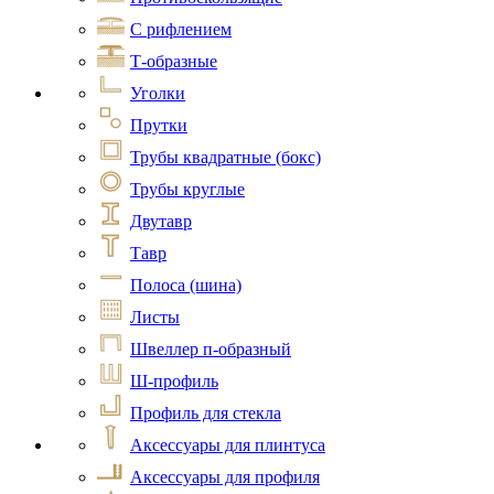
С рифлением
Т-образные
Уголки
Прутки
Трубы квадратные (бокс)
Трубы круглые
Двутавр
Тавр
Полоса (шина)
Листы
Швеллер п-образный
Ш-профиль
Профиль для стекла
Аксессуары для плинтуса
Аксессуары для профиля