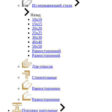
Из нержавеющей стали
Назад
10х10
15х15
20х20
25х25
30х30
40х40
50х50
Равносторонний
Разносторонний
Для откосов
Строительные
Равносторонние
Разносторонние
Порожки напольные