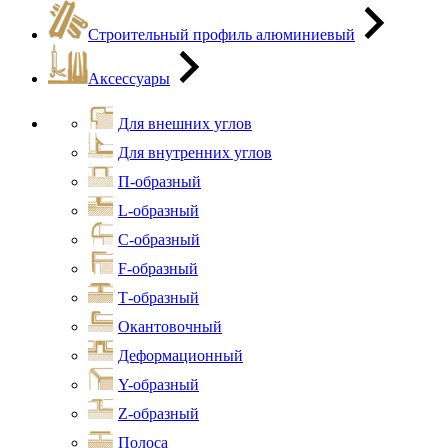
Строительный профиль алюминиевый
Аксессуары
Для внешних углов
Для внутренних углов
П-образный
L-образный
С-образный
F-образный
Т-образный
Окантовочный
Деформационный
Y-образный
Z-образный
Полоса