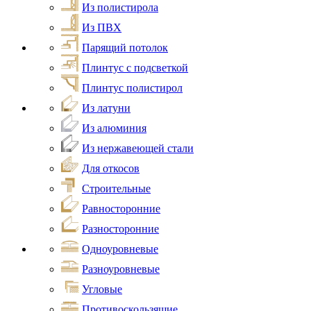
Из полистирола
Из ПВХ
Парящий потолок
Плинтус с подсветкой
Плинтус полистирол
Из латуни
Из алюминия
Из нержавеющей стали
Для откосов
Строительные
Равносторонние
Разносторонние
Одноуровневые
Разноуровневые
Угловые
Противоскользящие