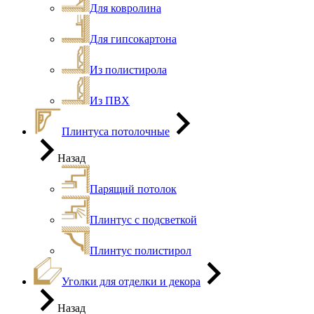
Для ковролина
Для гипсокартона
Из полистирола
Из ПВХ
Плинтуса потолочные
Назад
Парящий потолок
Плинтус с подсветкой
Плинтус полистирол
Уголки для отделки и декора
Назад