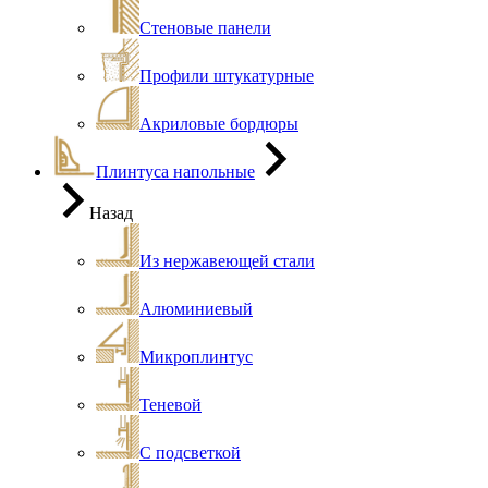
Стеновые панели
Профили штукатурные
Акриловые бордюры
Плинтуса напольные
Назад
Из нержавеющей стали
Алюминиевый
Микроплинтус
Теневой
С подсветкой