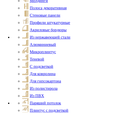
Молдинги
Полоса декоративная
Стеновые панели
Профили штукатурные
Акриловые бордюры
Из нержавеющей стали
Алюминиевый
Микроплинтус
Теневой
С подсветкой
Для ковролина
Для гипсокартона
Из полистирола
Из ПВХ
Парящий потолок
Плинтус с подсветкой