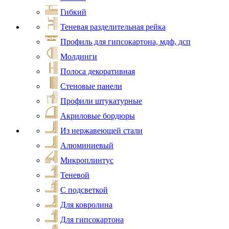
Гибкий
Теневая разделительная рейка
Профиль для гипсокартона, мдф, дсп
Молдинги
Полоса декоративная
Стеновые панели
Профили штукатурные
Акриловые бордюры
Из нержавеющей стали
Алюминиевый
Микроплинтус
Теневой
С подсветкой
Для ковролина
Для гипсокартона