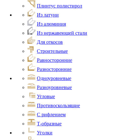
Плинтус полистирол
Из латуни
Из алюминия
Из нержавеющей стали
Для откосов
Строительные
Равносторонние
Разносторонние
Одноуровневые
Разноуровневые
Угловые
Противоскользящие
С рифлением
Т-образные
Уголки