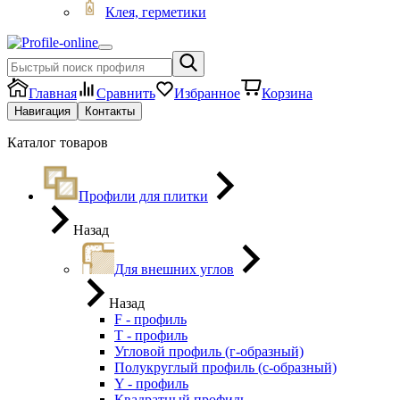
Клея, герметики
Главная
Сравнить
Избранное
Корзина
Навигация
Контакты
Каталог товаров
Профили для плитки
Назад
Для внешних углов
Назад
F - профиль
Т - профиль
Угловой профиль (г-образный)
Полукруглый профиль (с-образный)
Y - профиль
Квадратный профиль