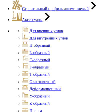
Строительный профиль алюминиевый
Аксессуары
Для внешних углов
Для внутренних углов
П-образный
L-образный
С-образный
F-образный
Т-образный
Окантовочный
Деформационный
Y-образный
Z-образный
Полоса