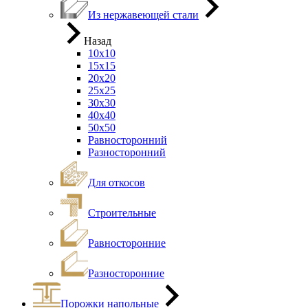
Из нержавеющей стали
Назад
10х10
15х15
20х20
25х25
30х30
40х40
50х50
Равносторонний
Разносторонний
Для откосов
Строительные
Равносторонние
Разносторонние
Порожки напольные