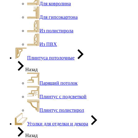
Для ковролина
Для гипсокартона
Из полистирола
Из ПВХ
Плинтуса потолочные
Назад
Парящий потолок
Плинтус с подсветкой
Плинтус полистирол
Уголки для отделки и декора
Назад