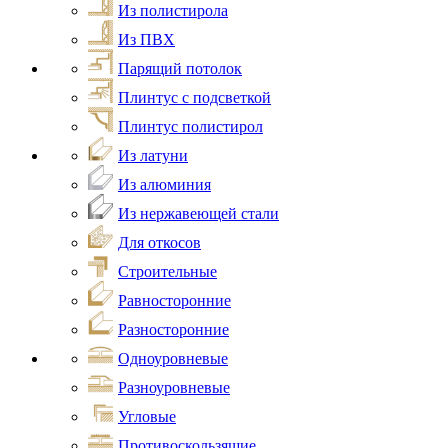
Из полистирола
Из ПВХ
Парящий потолок
Плинтус с подсветкой
Плинтус полистирол
Из латуни
Из алюминия
Из нержавеющей стали
Для откосов
Строительные
Равносторонние
Разносторонние
Одноуровневые
Разноуровневые
Угловые
Противоскользящие