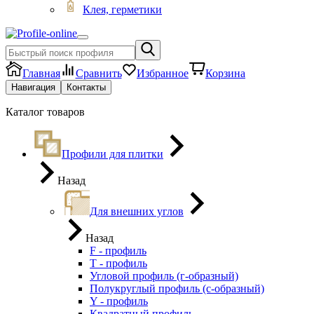
Клея, герметики
Главная
Сравнить
Избранное
Корзина
Навигация
Контакты
Каталог товаров
Профили для плитки
Назад
Для внешних углов
Назад
F - профиль
Т - профиль
Угловой профиль (г-образный)
Полукруглый профиль (с-образный)
Y - профиль
Квадратный профиль