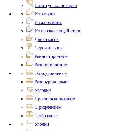
Плинтус полистирол
Из латуни
Из алюминия
Из нержавеющей стали
Для откосов
Строительные
Равносторонние
Разносторонние
Одноуровневые
Разноуровневые
Угловые
Противоскользящие
С рифлением
Т-образные
Уголки