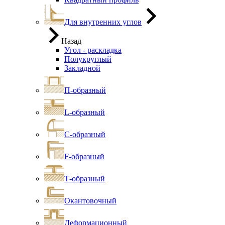
Для внутренних углов
Назад
Угол - раскладка
Полукруглый
Закладной
П-образный
L-образный
С-образный
F-образный
Т-образный
Окантовочный
Деформационный