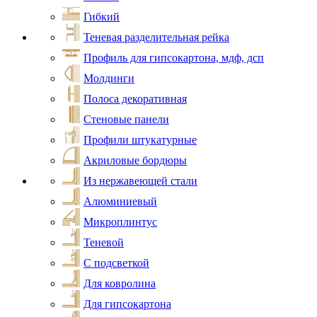
Гибкий
Теневая разделительная рейка
Профиль для гипсокартона, мдф, дсп
Молдинги
Полоса декоративная
Стеновые панели
Профили штукатурные
Акриловые бордюры
Из нержавеющей стали
Алюминиевый
Микроплинтус
Теневой
С подсветкой
Для ковролина
Для гипсокартона