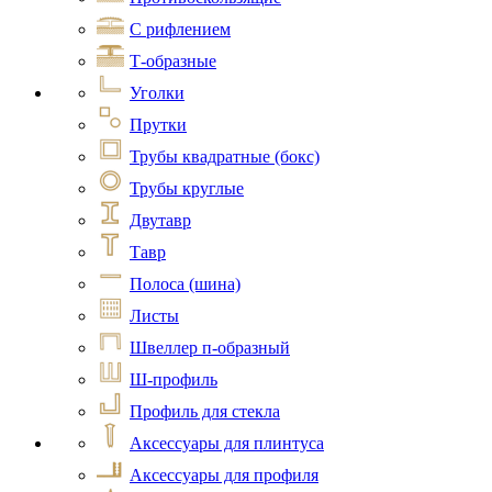
С рифлением
Т-образные
Уголки
Прутки
Трубы квадратные (бокс)
Трубы круглые
Двутавр
Тавр
Полоса (шина)
Листы
Швеллер п-образный
Ш-профиль
Профиль для стекла
Аксессуары для плинтуса
Аксессуары для профиля