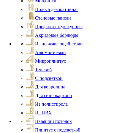
Молдинги
Полоса декоративная
Стеновые панели
Профили штукатурные
Акриловые бордюры
Из нержавеющей стали
Алюминиевый
Микроплинтус
Теневой
С подсветкой
Для ковролина
Для гипсокартона
Из полистирола
Из ПВХ
Парящий потолок
Плинтус с подсветкой