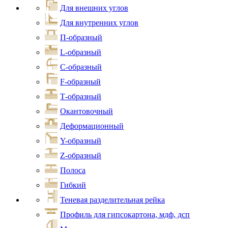
Для внешних углов
Для внутренних углов
П-образный
L-образный
С-образный
F-образный
Т-образный
Окантовочный
Деформационный
Y-образный
Z-образный
Полоса
Гибкий
Теневая разделительная рейка
Профиль для гипсокартона, мдф, дсп