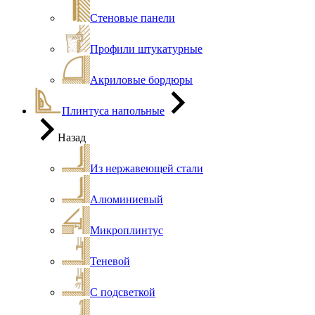
Стеновые панели
Профили штукатурные
Акриловые бордюры
Плинтуса напольные
Назад
Из нержавеющей стали
Алюминиевый
Микроплинтус
Теневой
С подсветкой