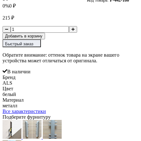
Код товара:
P-
442-180
0%
0
₽
215
₽
Добавить в корзину
Быстрый заказ
Обратите внимание: оттенок товара на экране вашего
устройства может отличаться от оригинала.
В наличии
Бренд
ALS
Цвет
белый
Материал
металл
Все характеристики
Подберите фурнитуру