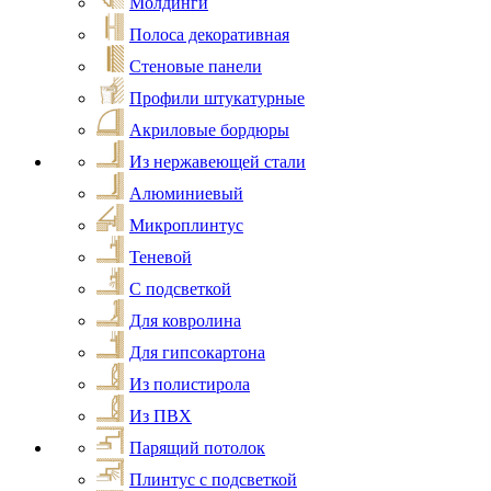
Молдинги
Полоса декоративная
Стеновые панели
Профили штукатурные
Акриловые бордюры
Из нержавеющей стали
Алюминиевый
Микроплинтус
Теневой
С подсветкой
Для ковролина
Для гипсокартона
Из полистирола
Из ПВХ
Парящий потолок
Плинтус с подсветкой