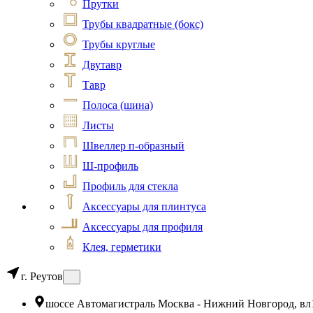
Прутки
Трубы квадратные (бокс)
Трубы круглые
Двутавр
Тавр
Полоса (шина)
Листы
Швеллер п-образный
Ш-профиль
Профиль для стекла
Аксессуары для плинтуса
Аксессуары для профиля
Клея, герметики
г. Реутов
шоссе Автомагистраль Москва - Нижний Новгород, вл