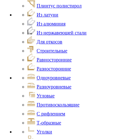
Плинтус полистирол
Из латуни
Из алюминия
Из нержавеющей стали
Для откосов
Строительные
Равносторонние
Разносторонние
Одноуровневые
Разноуровневые
Угловые
Противоскользящие
С рифлением
Т-образные
Уголки