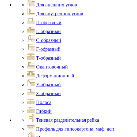
Для внешних углов
Для внутренних углов
П-образный
L-образный
С-образный
F-образный
Т-образный
Окантовочный
Деформационный
Y-образный
Z-образный
Полоса
Гибкий
Теневая разделительная рейка
Профиль для гипсокартона, мдф, дсп