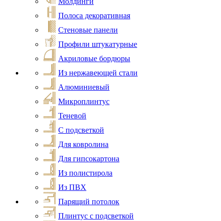
Молдинги
Полоса декоративная
Стеновые панели
Профили штукатурные
Акриловые бордюры
Из нержавеющей стали
Алюминиевый
Микроплинтус
Теневой
С подсветкой
Для ковролина
Для гипсокартона
Из полистирола
Из ПВХ
Парящий потолок
Плинтус с подсветкой