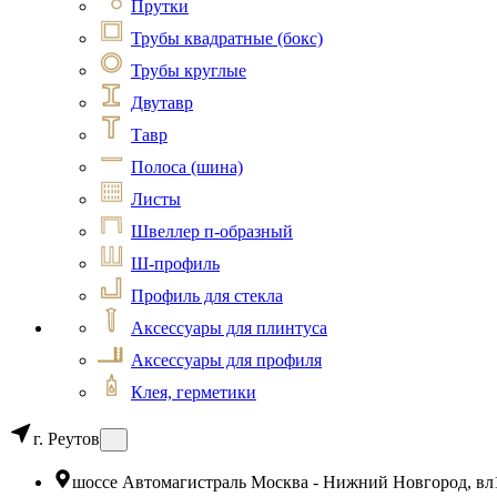
Прутки
Трубы квадратные (бокс)
Трубы круглые
Двутавр
Тавр
Полоса (шина)
Листы
Швеллер п-образный
Ш-профиль
Профиль для стекла
Аксессуары для плинтуса
Аксессуары для профиля
Клея, герметики
г. Реутов
шоссе Автомагистраль Москва - Нижний Новгород, вл