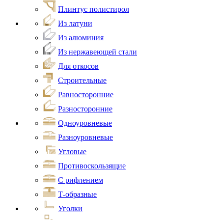
Плинтус полистирол
Из латуни
Из алюминия
Из нержавеющей стали
Для откосов
Строительные
Равносторонние
Разносторонние
Одноуровневые
Разноуровневые
Угловые
Противоскользящие
С рифлением
Т-образные
Уголки