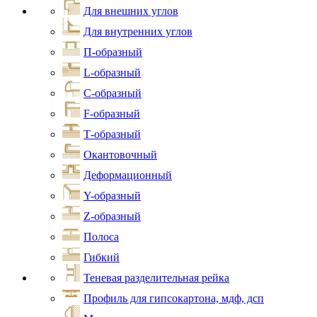
Для внешних углов
Для внутренних углов
П-образный
L-образный
С-образный
F-образный
Т-образный
Окантовочный
Деформационный
Y-образный
Z-образный
Полоса
Гибкий
Теневая разделительная рейка
Профиль для гипсокартона, мдф, дсп