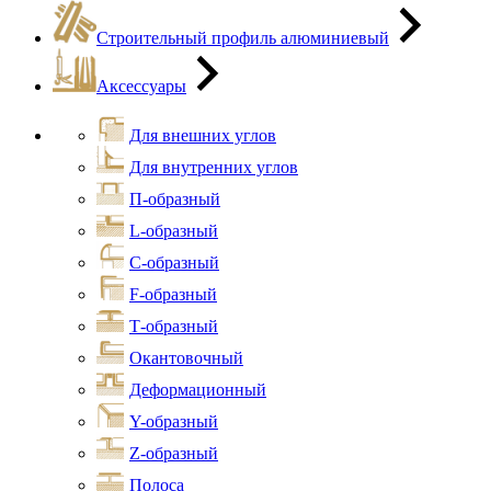
Строительный профиль алюминиевый
Аксессуары
Для внешних углов
Для внутренних углов
П-образный
L-образный
С-образный
F-образный
Т-образный
Окантовочный
Деформационный
Y-образный
Z-образный
Полоса