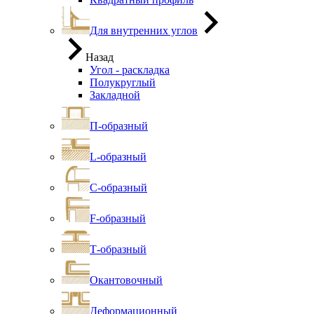
Для внутренних углов
Назад
Угол - раскладка
Полукруглый
Закладной
П-образный
L-образный
С-образный
F-образный
Т-образный
Окантовочный
Деформационный