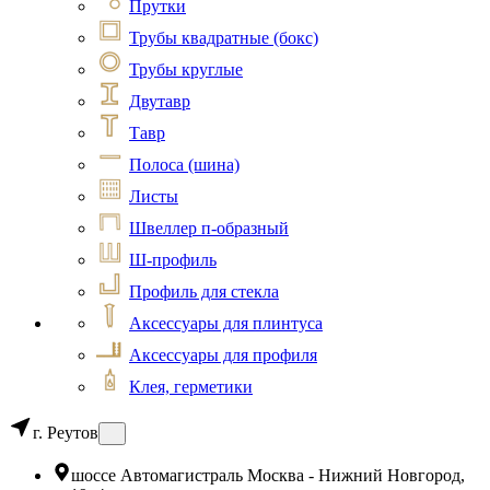
Прутки
Трубы квадратные (бокс)
Трубы круглые
Двутавр
Тавр
Полоса (шина)
Листы
Швеллер п-образный
Ш-профиль
Профиль для стекла
Аксессуары для плинтуса
Аксессуары для профиля
Клея, герметики
г. Реутов
шоссе Автомагистраль Москва - Нижний Новгород,