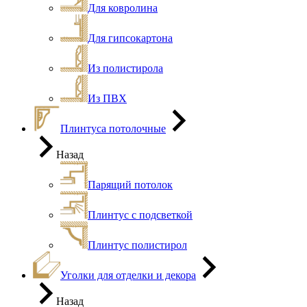
Для ковролина
Для гипсокартона
Из полистирола
Из ПВХ
Плинтуса потолочные
Назад
Парящий потолок
Плинтус с подсветкой
Плинтус полистирол
Уголки для отделки и декора
Назад