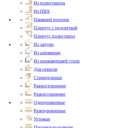
Из полистирола
Из ПВХ
Парящий потолок
Плинтус с подсветкой
Плинтус полистирол
Из латуни
Из алюминия
Из нержавеющей стали
Для откосов
Строительные
Равносторонние
Разносторонние
Одноуровневые
Разноуровневые
Угловые
Противоскользящие