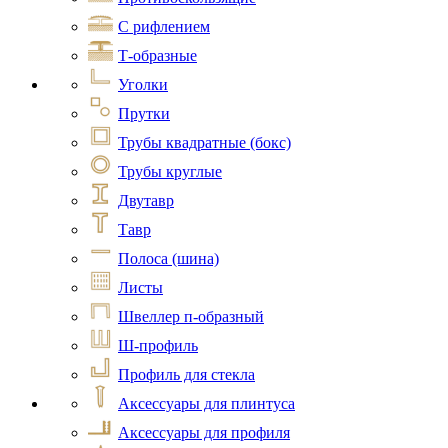
С рифлением
Т-образные
Уголки
Прутки
Трубы квадратные (бокс)
Трубы круглые
Двутавр
Тавр
Полоса (шина)
Листы
Швеллер п-образный
Ш-профиль
Профиль для стекла
Аксессуары для плинтуса
Аксессуары для профиля