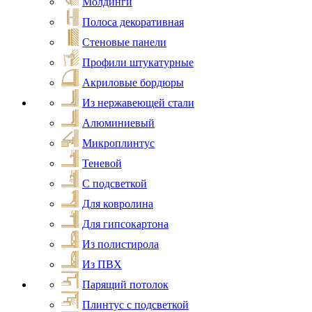
Молдинги
Полоса декоративная
Стеновые панели
Профили штукатурные
Акриловые бордюры
Из нержавеющей стали
Алюминиевый
Микроплинтус
Теневой
С подсветкой
Для ковролина
Для гипсокартона
Из полистирола
Из ПВХ
Парящий потолок
Плинтус с подсветкой