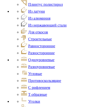
Плинтус полистирол
Из латуни
Из алюминия
Из нержавеющей стали
Для откосов
Строительные
Равносторонние
Разносторонние
Одноуровневые
Разноуровневые
Угловые
Противоскользящие
С рифлением
Т-образные
Уголки