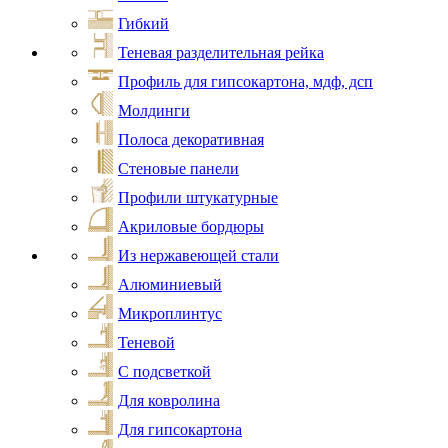
Гибкий
Теневая разделительная рейка
Профиль для гипсокартона, мдф, дсп
Молдинги
Полоса декоративная
Стеновые панели
Профили штукатурные
Акриловые бордюры
Из нержавеющей стали
Алюминиевый
Микроплинтус
Теневой
С подсветкой
Для ковролина
Для гипсокартона