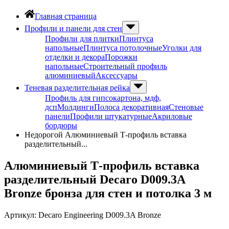
Главная страница
Профили и панели для стен
Профили для плитки
Плинтуса
напольные
Плинтуса потолочные
Уголки для
отделки и декора
Порожки
напольные
Строительный профиль
алюминиевый
Аксессуары
Теневая разделительная рейка
Профиль для гипсокартона, мдф,
дсп
Молдинги
Полоса декоративная
Стеновые
панели
Профили штукатурные
Акриловые
бордюры
Недорогой Алюминиевый Т-профиль вставка
разделительный...
Алюминиевый Т-профиль вставка
разделительный Decaro D009.3A
Bronze бронза для стен и потолка 3 м
Артикул:
Decaro Engineering D009.3A Bronze