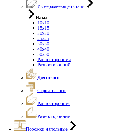
Из нержавеющей стали
Назад
10х10
15х15
20х20
25х25
30х30
40х40
50х50
Равносторонний
Разносторонний
Для откосов
Строительные
Равносторонние
Разносторонние
Порожки напольные