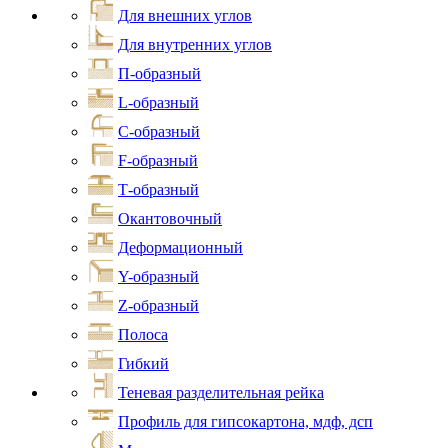
Для внешних углов
Для внутренних углов
П-образный
L-образный
С-образный
F-образный
Т-образный
Окантовочный
Деформационный
Y-образный
Z-образный
Полоса
Гибкий
Теневая разделительная рейка
Профиль для гипсокартона, мдф, дсп