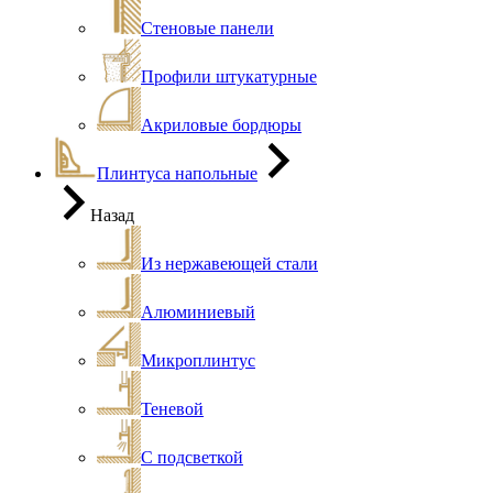
Стеновые панели
Профили штукатурные
Акриловые бордюры
Плинтуса напольные
Назад
Из нержавеющей стали
Алюминиевый
Микроплинтус
Теневой
С подсветкой