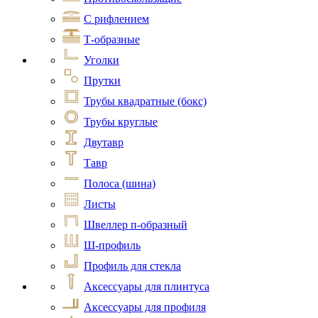
С рифлением
Т-образные
Уголки
Прутки
Трубы квадратные (бокс)
Трубы круглые
Двутавр
Тавр
Полоса (шина)
Листы
Швеллер п-образный
Ш-профиль
Профиль для стекла
Аксессуары для плинтуса
Аксессуары для профиля