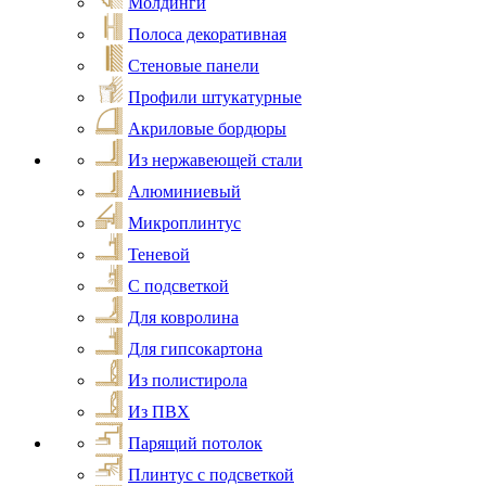
Молдинги
Полоса декоративная
Стеновые панели
Профили штукатурные
Акриловые бордюры
Из нержавеющей стали
Алюминиевый
Микроплинтус
Теневой
С подсветкой
Для ковролина
Для гипсокартона
Из полистирола
Из ПВХ
Парящий потолок
Плинтус с подсветкой