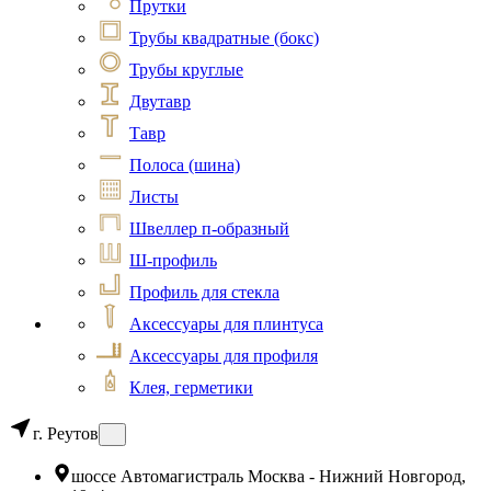
Прутки
Трубы квадратные (бокс)
Трубы круглые
Двутавр
Тавр
Полоса (шина)
Листы
Швеллер п-образный
Ш-профиль
Профиль для стекла
Аксессуары для плинтуса
Аксессуары для профиля
Клея, герметики
г. Реутов
шоссе Автомагистраль Москва - Нижний Новгород,