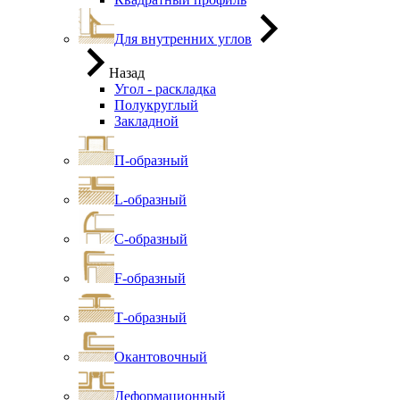
Для внутренних углов
Назад
Угол - раскладка
Полукруглый
Закладной
П-образный
L-образный
С-образный
F-образный
Т-образный
Окантовочный
Деформационный