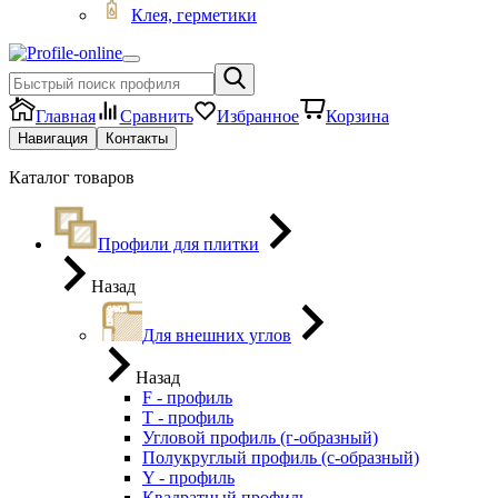
Клея, герметики
Главная
Сравнить
Избранное
Корзина
Навигация
Контакты
Каталог товаров
Профили для плитки
Назад
Для внешних углов
Назад
F - профиль
Т - профиль
Угловой профиль (г-образный)
Полукруглый профиль (с-образный)
Y - профиль
Квадратный профиль