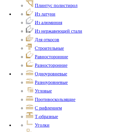
Плинтус полистирол
Из латуни
Из алюминия
Из нержавеющей стали
Для откосов
Строительные
Равносторонние
Разносторонние
Одноуровневые
Разноуровневые
Угловые
Противоскользящие
С рифлением
Т-образные
Уголки