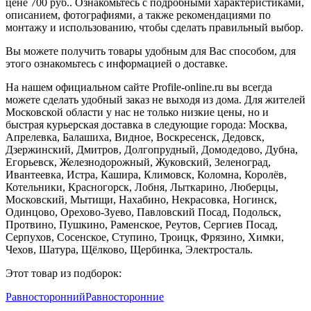
цене 700 руб.. Ознакомьтесь с подробными характеристиками,
описанием, фотографиями, а также рекомендациями по
монтажу и использованию, чтобы сделать правильный выбор.
Вы можете получить товары удобным для Вас способом, для
этого ознакомьтесь с информацией о доставке.
На нашем официальном сайте Profile-online.ru вы всегда
можете сделать удобный заказ не выходя из дома. Для жителей
Московской области у нас не только низкие цены, но и
быстрая курьерская доставка в следующие города: Москва,
Апрелевка, Балашиха, Видное, Воскресенск, Дедовск,
Дзержинский, Дмитров, Долгопрудный, Домодедово, Дубна,
Егорьевск, Железнодорожный, Жуковский, Зеленоград,
Ивантеевка, Истра, Кашира, Климовск, Коломна, Королёв,
Котельники, Красногорск, Лобня, Лыткарино, Люберцы,
Московский, Мытищи, Нахабино, Некрасовка, Ногинск,
Одинцово, Орехово-Зуево, Павловский Посад, Подольск,
Протвино, Пушкино, Раменское, Реутов, Сергиев Посад,
Серпухов, Сосенское, Ступино, Троицк, Фрязино, Химки,
Чехов, Шатура, Щёлково, Щербинка, Электросталь.
Этот товар из подборок:
Равносторонний
Равносторонние