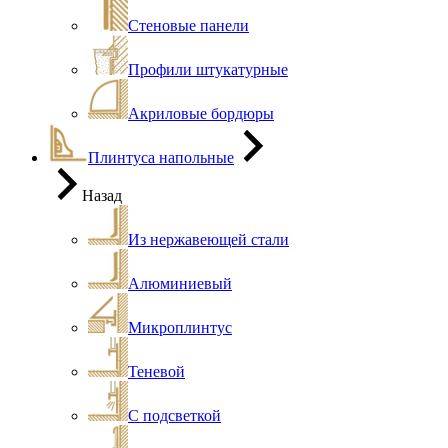
Стеновые панели
Профили штукатурные
Акриловые бордюры
Плинтуса напольные
Назад
Из нержавеющей стали
Алюминиевый
Микроплинтус
Теневой
С подсветкой