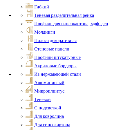
Гибкий
Теневая разделительная рейка
Профиль для гипсокартона, мдф, дсп
Молдинги
Полоса декоративная
Стеновые панели
Профили штукатурные
Акриловые бордюры
Из нержавеющей стали
Алюминиевый
Микроплинтус
Теневой
С подсветкой
Для ковролина
Для гипсокартона