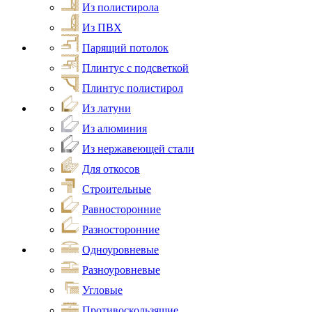
Из полистирола
Из ПВХ
Парящий потолок
Плинтус с подсветкой
Плинтус полистирол
Из латуни
Из алюминия
Из нержавеющей стали
Для откосов
Строительные
Равносторонние
Разносторонние
Одноуровневые
Разноуровневые
Угловые
Противоскользящие