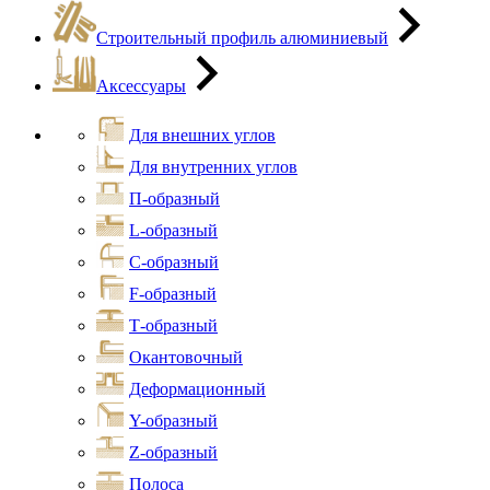
Строительный профиль алюминиевый
Аксессуары
Для внешних углов
Для внутренних углов
П-образный
L-образный
С-образный
F-образный
Т-образный
Окантовочный
Деформационный
Y-образный
Z-образный
Полоса