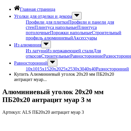
Главная страница
Уголки для отделки и декора
Профили для плитки
Профили и панели для
стен
Плинтуса напольные
Плинтуса
потолочные
Порожки напольные
Строительный
профиль алюминиевый
Аксессуары
Из алюминия
Из латуни
Из нержавеющей стали
Для
откосов
Строительные
Равносторонние
Разносторон
Равносторонний
10х10
15х15
20х20
25х25
30х30
40х40
Разносторонний
Купить Алюминиевый уголок 20х20 мм ПБ20х20
антрацит муар...
Алюминиевый уголок 20х20 мм
ПБ20х20 антрацит муар 3 м
Артикул:
ALS ПБ20х20 антрацит муар 3