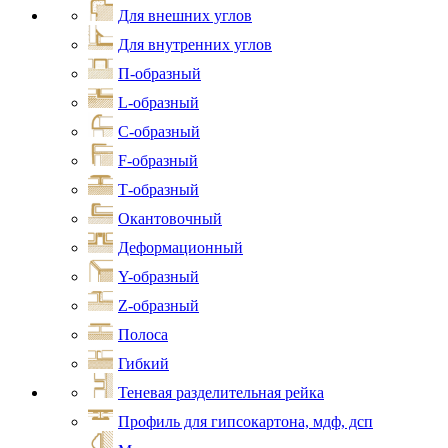
Для внешних углов
Для внутренних углов
П-образный
L-образный
С-образный
F-образный
Т-образный
Окантовочный
Деформационный
Y-образный
Z-образный
Полоса
Гибкий
Теневая разделительная рейка
Профиль для гипсокартона, мдф, дсп