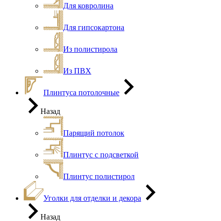
Для ковролина
Для гипсокартона
Из полистирола
Из ПВХ
Плинтуса потолочные
Назад
Парящий потолок
Плинтус с подсветкой
Плинтус полистирол
Уголки для отделки и декора
Назад