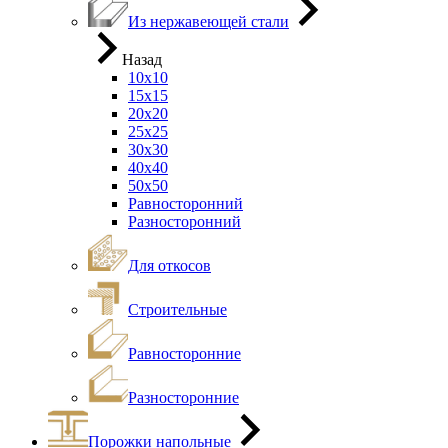
Из нержавеющей стали
Назад
10х10
15х15
20х20
25х25
30х30
40х40
50х50
Равносторонний
Разносторонний
Для откосов
Строительные
Равносторонние
Разносторонние
Порожки напольные