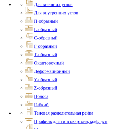
Для внешних углов
Для внутренних углов
П-образный
L-образный
С-образный
F-образный
Т-образный
Окантовочный
Деформационный
Y-образный
Z-образный
Полоса
Гибкий
Теневая разделительная рейка
Профиль для гипсокартона, мдф, дсп