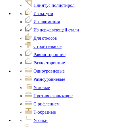
Плинтус полистирол
Из латуни
Из алюминия
Из нержавеющей стали
Для откосов
Строительные
Равносторонние
Разносторонние
Одноуровневые
Разноуровневые
Угловые
Противоскользящие
С рифлением
Т-образные
Уголки