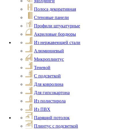
Молдинги
Полоса декоративная
Стеновые панели
Профили штукатурные
Акриловые бордюры
Из нержавеющей стали
Алюминиевый
Микроплинтус
Теневой
С подсветкой
Для ковролина
Для гипсокартона
Из полистирола
Из ПВХ
Парящий потолок
Плинтус с подсветкой