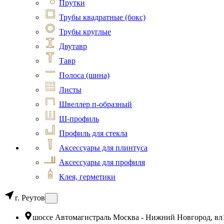
Прутки
Трубы квадратные (бокс)
Трубы круглые
Двутавр
Тавр
Полоса (шина)
Листы
Швеллер п-образный
Ш-профиль
Профиль для стекла
Аксессуары для плинтуса
Аксессуары для профиля
Клея, герметики
г. Реутов
шоссе Автомагистраль Москва - Нижний Новгород, вл