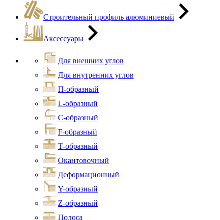
Строительный профиль алюминиевый
Аксессуары
Для внешних углов
Для внутренних углов
П-образный
L-образный
С-образный
F-образный
Т-образный
Окантовочный
Деформационный
Y-образный
Z-образный
Полоса