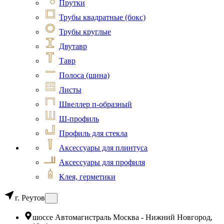
Прутки
Трубы квадратные (бокс)
Трубы круглые
Двутавр
Тавр
Полоса (шина)
Листы
Швеллер п-образный
Ш-профиль
Профиль для стекла
Аксессуары для плинтуса
Аксессуары для профиля
Клея, герметики
г. Реутов
шоссе Автомагистраль Москва - Нижний Новгород,