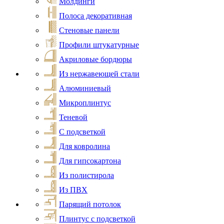
Молдинги
Полоса декоративная
Стеновые панели
Профили штукатурные
Акриловые бордюры
Из нержавеющей стали
Алюминиевый
Микроплинтус
Теневой
С подсветкой
Для ковролина
Для гипсокартона
Из полистирола
Из ПВХ
Парящий потолок
Плинтус с подсветкой