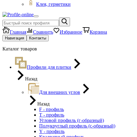
Клея, герметики
Главная
Сравнить
Избранное
Корзина
Навигация
Контакты
Каталог товаров
Профили для плитки
Назад
Для внешних углов
Назад
F - профиль
Т - профиль
Угловой профиль (г-образный)
Полукруглый профиль (с-образный)
Y - профиль
Квадратный профиль