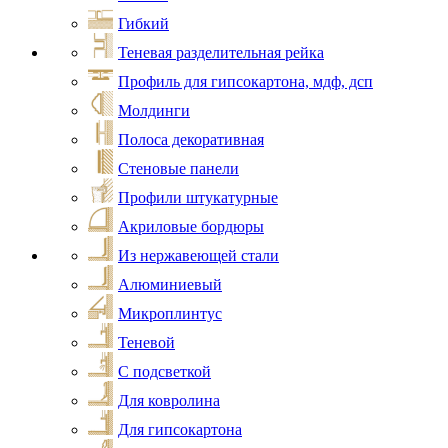
Гибкий
Теневая разделительная рейка
Профиль для гипсокартона, мдф, дсп
Молдинги
Полоса декоративная
Стеновые панели
Профили штукатурные
Акриловые бордюры
Из нержавеющей стали
Алюминиевый
Микроплинтус
Теневой
С подсветкой
Для ковролина
Для гипсокартона