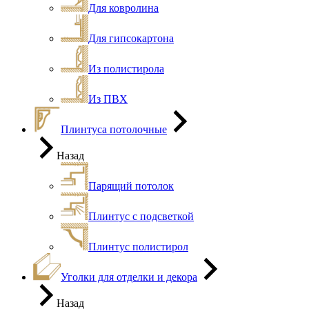
Для ковролина
Для гипсокартона
Из полистирола
Из ПВХ
Плинтуса потолочные
Назад
Парящий потолок
Плинтус с подсветкой
Плинтус полистирол
Уголки для отделки и декора
Назад