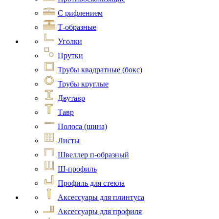
С рифлением
Т-образные
Уголки
Прутки
Трубы квадратные (бокс)
Трубы круглые
Двутавр
Тавр
Полоса (шина)
Листы
Швеллер п-образный
Ш-профиль
Профиль для стекла
Аксессуары для плинтуса
Аксессуары для профиля