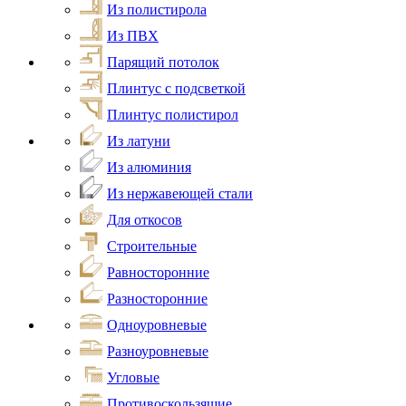
Из полистирола
Из ПВХ
Парящий потолок
Плинтус с подсветкой
Плинтус полистирол
Из латуни
Из алюминия
Из нержавеющей стали
Для откосов
Строительные
Равносторонние
Разносторонние
Одноуровневые
Разноуровневые
Угловые
Противоскользящие