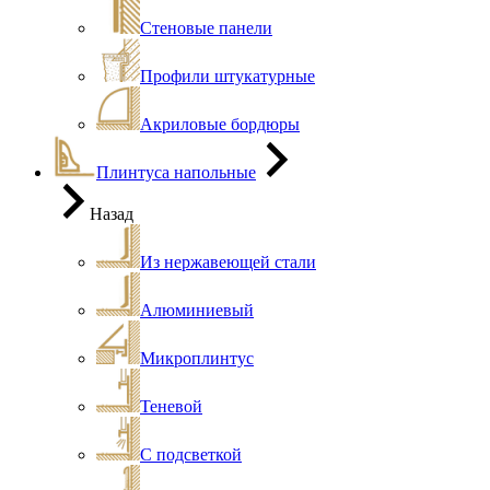
Стеновые панели
Профили штукатурные
Акриловые бордюры
Плинтуса напольные
Назад
Из нержавеющей стали
Алюминиевый
Микроплинтус
Теневой
С подсветкой