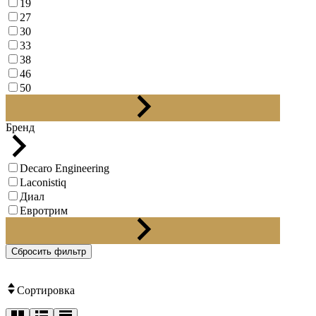
19
27
30
33
38
46
50
75
Бренд
Decaro Engineering
Laconistiq
Диал
Евротрим
Профиль Плюс
Сбросить фильтр
Сортировка