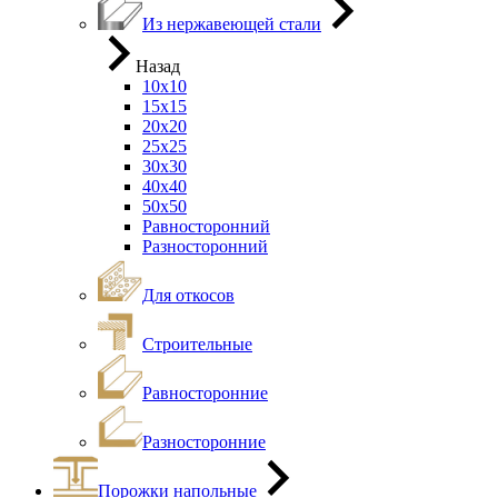
Из нержавеющей стали
Назад
10х10
15х15
20х20
25х25
30х30
40х40
50х50
Равносторонний
Разносторонний
Для откосов
Строительные
Равносторонние
Разносторонние
Порожки напольные