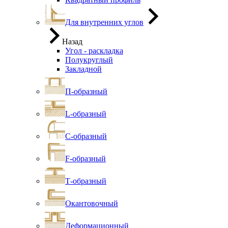
Для внутренних углов
Назад
Угол - раскладка
Полукруглый
Закладной
П-образный
L-образный
С-образный
F-образный
Т-образный
Окантовочный
Деформационный