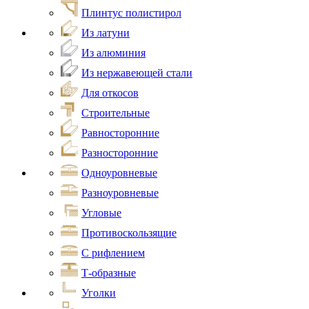
Плинтус полистирол
Из латуни
Из алюминия
Из нержавеющей стали
Для откосов
Строительные
Равносторонние
Разносторонние
Одноуровневые
Разноуровневые
Угловые
Противоскользящие
С рифлением
Т-образные
Уголки