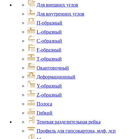
Для внешних углов
Для внутренних углов
П-образный
L-образный
С-образный
F-образный
Т-образный
Окантовочный
Деформационный
Y-образный
Z-образный
Полоса
Гибкий
Теневая разделительная рейка
Профиль для гипсокартона, мдф, дсп