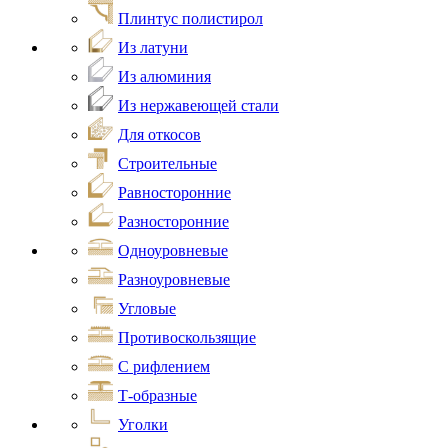
Плинтус полистирол
Из латуни
Из алюминия
Из нержавеющей стали
Для откосов
Строительные
Равносторонние
Разносторонние
Одноуровневые
Разноуровневые
Угловые
Противоскользящие
С рифлением
Т-образные
Уголки