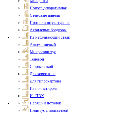
Молдинги
Полоса декоративная
Стеновые панели
Профили штукатурные
Акриловые бордюры
Из нержавеющей стали
Алюминиевый
Микроплинтус
Теневой
С подсветкой
Для ковролина
Для гипсокартона
Из полистирола
Из ПВХ
Парящий потолок
Плинтус с подсветкой