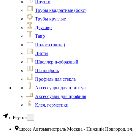
Прутки
Трубы квадратные (бокс)
Трубы круглые
Двутавр
Тавр
Полоса (шина)
Листы
Швеллер п-образный
Ш-профиль
Профиль для стекла
Аксессуары для плинтуса
Аксессуары для профиля
Клея, герметики
г. Реутов
шоссе Автомагистраль Москва - Нижний Новгород, вл