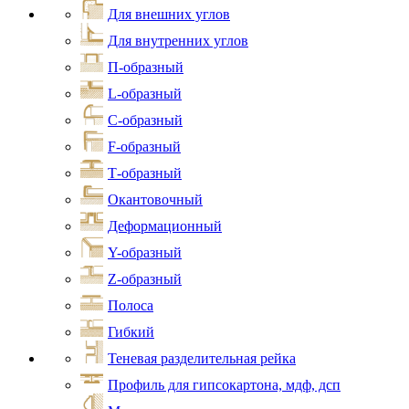
Для внешних углов
Для внутренних углов
П-образный
L-образный
С-образный
F-образный
Т-образный
Окантовочный
Деформационный
Y-образный
Z-образный
Полоса
Гибкий
Теневая разделительная рейка
Профиль для гипсокартона, мдф, дсп