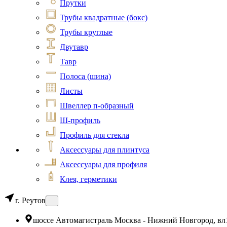
Прутки
Трубы квадратные (бокс)
Трубы круглые
Двутавр
Тавр
Полоса (шина)
Листы
Швеллер п-образный
Ш-профиль
Профиль для стекла
Аксессуары для плинтуса
Аксессуары для профиля
Клея, герметики
г. Реутов
шоссе Автомагистраль Москва - Нижний Новгород, вл