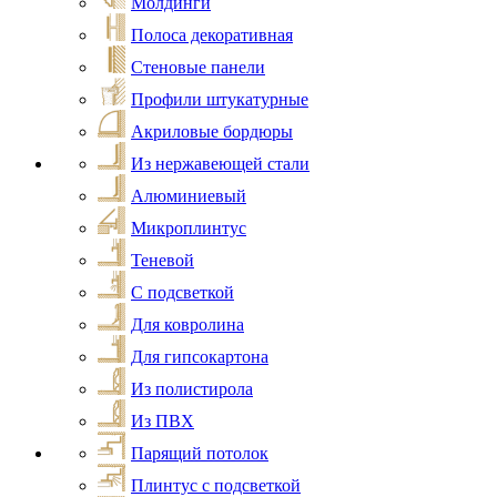
Молдинги
Полоса декоративная
Стеновые панели
Профили штукатурные
Акриловые бордюры
Из нержавеющей стали
Алюминиевый
Микроплинтус
Теневой
С подсветкой
Для ковролина
Для гипсокартона
Из полистирола
Из ПВХ
Парящий потолок
Плинтус с подсветкой