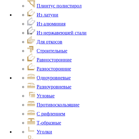
Плинтус полистирол
Из латуни
Из алюминия
Из нержавеющей стали
Для откосов
Строительные
Равносторонние
Разносторонние
Одноуровневые
Разноуровневые
Угловые
Противоскользящие
С рифлением
Т-образные
Уголки