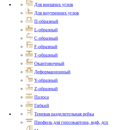
Для внешних углов
Для внутренних углов
П-образный
L-образный
С-образный
F-образный
Т-образный
Окантовочный
Деформационный
Y-образный
Z-образный
Полоса
Гибкий
Теневая разделительная рейка
Профиль для гипсокартона, мдф, дсп