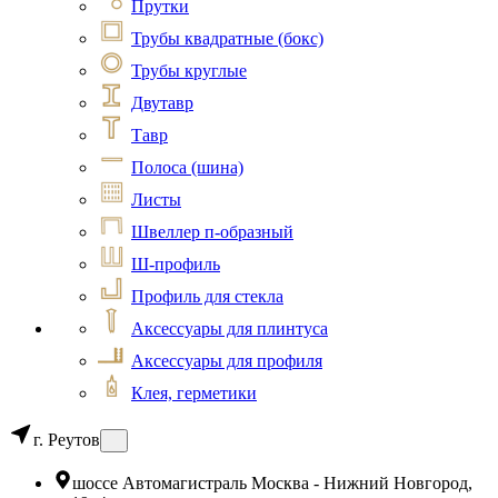
Прутки
Трубы квадратные (бокс)
Трубы круглые
Двутавр
Тавр
Полоса (шина)
Листы
Швеллер п-образный
Ш-профиль
Профиль для стекла
Аксессуары для плинтуса
Аксессуары для профиля
Клея, герметики
г. Реутов
шоссе Автомагистраль Москва - Нижний Новгород,