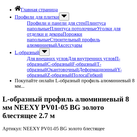
Главная страница
Профили для плитки
Профили и панели для стен
Плинтуса
напольные
Плинтуса потолочные
Уголки для
отделки и декора
Порожки
напольные
Строительный профиль
алюминиевый
Аксессуары
L-образный
Для внешних углов
Для внутренних углов
П-
образный
С-образный
F-образный
Т-
образный
Окантовочный
Деформационный
Y-
образный
Z-образный
Полоса
Гибкий
Покупайте онлайн L-образный профиль алюминиевый 8
мм...
L-образный профиль алюминиевый 8
мм NEEXY PV01-05 BG золото
блестящее 2.7 м
Артикул:
NEEXY PV01-05 BG золото блестящее