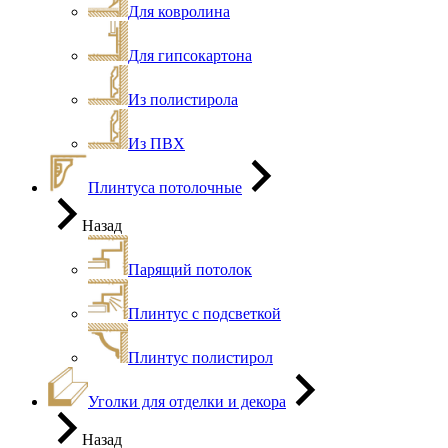
Для ковролина
Для гипсокартона
Из полистирола
Из ПВХ
Плинтуса потолочные
Назад
Парящий потолок
Плинтус с подсветкой
Плинтус полистирол
Уголки для отделки и декора
Назад