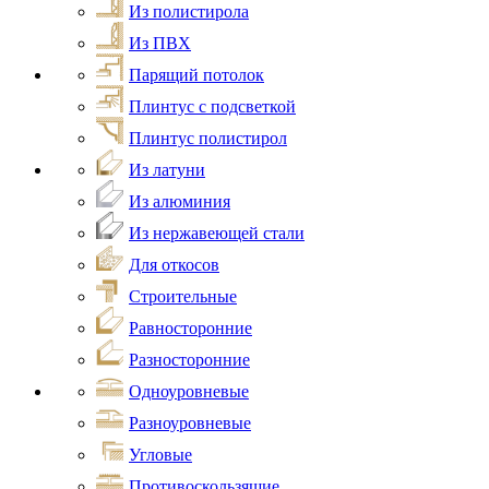
Из полистирола
Из ПВХ
Парящий потолок
Плинтус с подсветкой
Плинтус полистирол
Из латуни
Из алюминия
Из нержавеющей стали
Для откосов
Строительные
Равносторонние
Разносторонние
Одноуровневые
Разноуровневые
Угловые
Противоскользящие