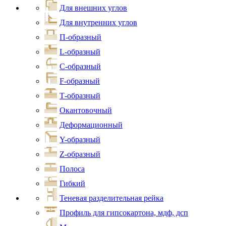
Для внешних углов
Для внутренних углов
П-образный
L-образный
С-образный
F-образный
Т-образный
Окантовочный
Деформационный
Y-образный
Z-образный
Полоса
Гибкий
Теневая разделительная рейка
Профиль для гипсокартона, мдф, дсп