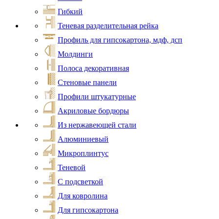
Гибкий
Теневая разделительная рейка
Профиль для гипсокартона, мдф, дсп
Молдинги
Полоса декоративная
Стеновые панели
Профили штукатурные
Акриловые бордюры
Из нержавеющей стали
Алюминиевый
Микроплинтус
Теневой
С подсветкой
Для ковролина
Для гипсокартона