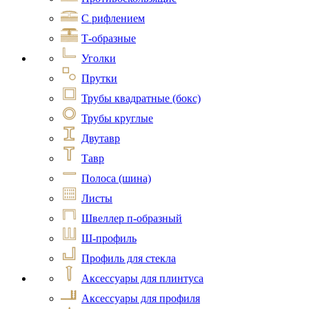
С рифлением
Т-образные
Уголки
Прутки
Трубы квадратные (бокс)
Трубы круглые
Двутавр
Тавр
Полоса (шина)
Листы
Швеллер п-образный
Ш-профиль
Профиль для стекла
Аксессуары для плинтуса
Аксессуары для профиля