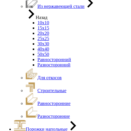
Из нержавеющей стали
Назад
10х10
15х15
20х20
25х25
30х30
40х40
50х50
Равносторонний
Разносторонний
Для откосов
Строительные
Равносторонние
Разносторонние
Порожки напольные