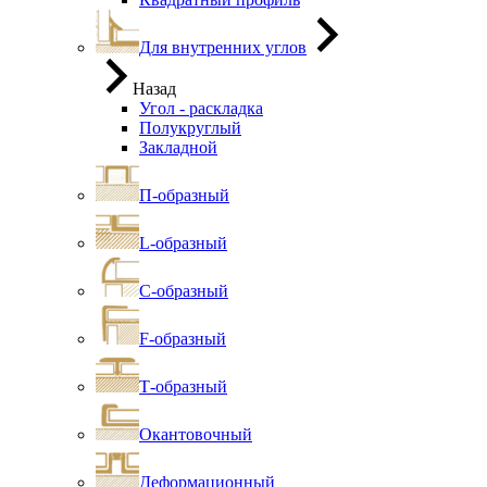
Для внутренних углов
Назад
Угол - раскладка
Полукруглый
Закладной
П-образный
L-образный
С-образный
F-образный
Т-образный
Окантовочный
Деформационный