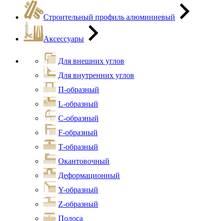
Строительный профиль алюминиевый
Аксессуары
Для внешних углов
Для внутренних углов
П-образный
L-образный
С-образный
F-образный
Т-образный
Окантовочный
Деформационный
Y-образный
Z-образный
Полоса