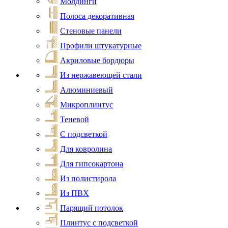
Молдинги
Полоса декоративная
Стеновые панели
Профили штукатурные
Акриловые бордюры
Из нержавеющей стали
Алюминиевый
Микроплинтус
Теневой
С подсветкой
Для ковролина
Для гипсокартона
Из полистирола
Из ПВХ
Парящий потолок
Плинтус с подсветкой