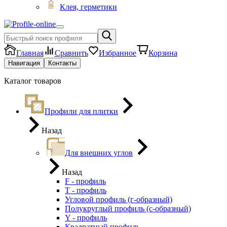
Клея, герметики
Главная
Сравнить
Избранное
Корзина
Навигация
Контакты
Каталог товаров
Профили для плитки
Назад
Для внешних углов
Назад
F - профиль
Т - профиль
Угловой профиль (г-образный)
Полукруглый профиль (с-образный)
Y - профиль
Квадратный профиль