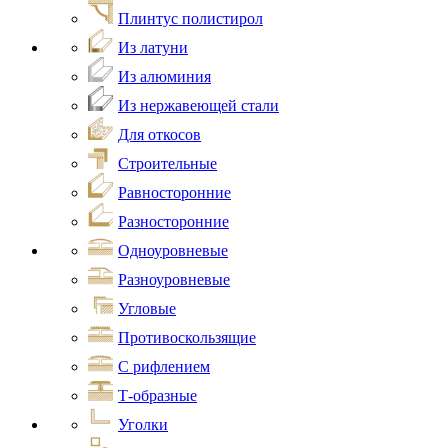
Плинтус полистирол
Из латуни
Из алюминия
Из нержавеющей стали
Для откосов
Строительные
Равносторонние
Разносторонние
Одноуровневые
Разноуровневые
Угловые
Противоскользящие
С рифлением
Т-образные
Уголки