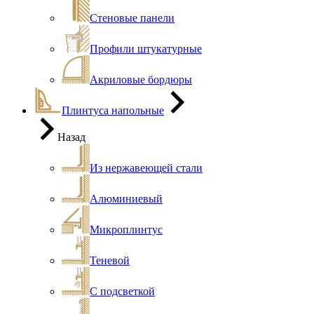
Стеновые панели
Профили штукатурные
Акриловые бордюры
Плинтуса напольные
Назад
Из нержавеющей стали
Алюминиевый
Микроплинтус
Теневой
С подсветкой