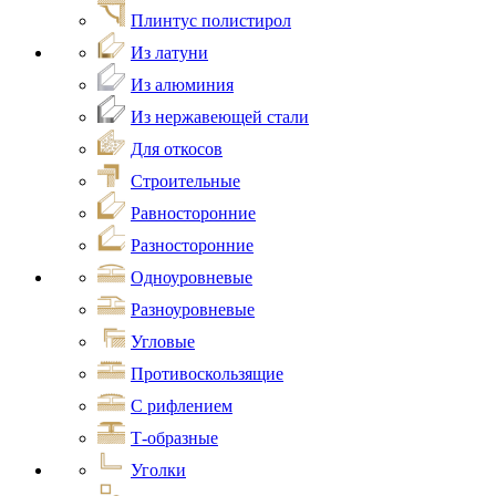
Плинтус полистирол
Из латуни
Из алюминия
Из нержавеющей стали
Для откосов
Строительные
Равносторонние
Разносторонние
Одноуровневые
Разноуровневые
Угловые
Противоскользящие
С рифлением
Т-образные
Уголки