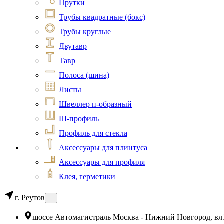
Прутки
Трубы квадратные (бокс)
Трубы круглые
Двутавр
Тавр
Полоса (шина)
Листы
Швеллер п-образный
Ш-профиль
Профиль для стекла
Аксессуары для плинтуса
Аксессуары для профиля
Клея, герметики
г. Реутов
шоссе Автомагистраль Москва - Нижний Новгород, вл