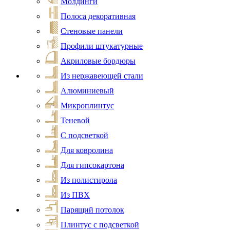
Молдинги
Полоса декоративная
Стеновые панели
Профили штукатурные
Акриловые бордюры
Из нержавеющей стали
Алюминиевый
Микроплинтус
Теневой
С подсветкой
Для ковролина
Для гипсокартона
Из полистирола
Из ПВХ
Парящий потолок
Плинтус с подсветкой