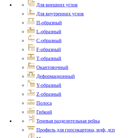
Для внешних углов
Для внутренних углов
П-образный
L-образный
С-образный
F-образный
Т-образный
Окантовочный
Деформационный
Y-образный
Z-образный
Полоса
Гибкий
Теневая разделительная рейка
Профиль для гипсокартона, мдф, дсп