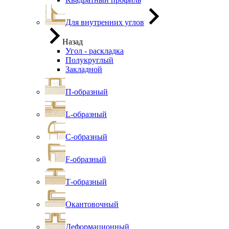
Для внутренних углов
Назад
Угол - раскладка
Полукруглый
Закладной
П-образный
L-образный
С-образный
F-образный
Т-образный
Окантовочный
Деформационный