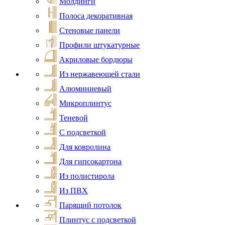
Молдинги
Полоса декоративная
Стеновые панели
Профили штукатурные
Акриловые бордюры
Из нержавеющей стали
Алюминиевый
Микроплинтус
Теневой
С подсветкой
Для ковролина
Для гипсокартона
Из полистирола
Из ПВХ
Парящий потолок
Плинтус с подсветкой