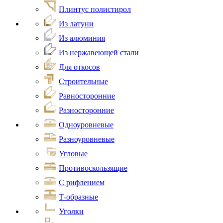
Плинтус полистирол
Из латуни
Из алюминия
Из нержавеющей стали
Для откосов
Строительные
Равносторонние
Разносторонние
Одноуровневые
Разноуровневые
Угловые
Противоскользящие
С рифлением
Т-образные
Уголки