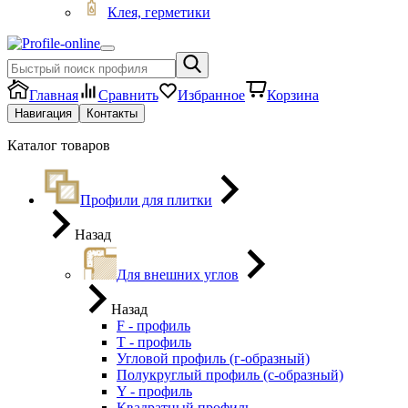
Клея, герметики
Главная
Сравнить
Избранное
Корзина
Навигация
Контакты
Каталог товаров
Профили для плитки
Назад
Для внешних углов
Назад
F - профиль
Т - профиль
Угловой профиль (г-образный)
Полукруглый профиль (с-образный)
Y - профиль
Квадратный профиль