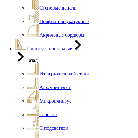
Стеновые панели
Профили штукатурные
Акриловые бордюры
Плинтуса напольные
Назад
Из нержавеющей стали
Алюминиевый
Микроплинтус
Теневой
С подсветкой