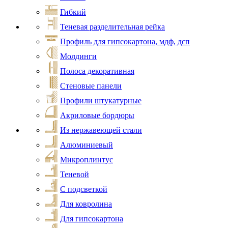
Гибкий
Теневая разделительная рейка
Профиль для гипсокартона, мдф, дсп
Молдинги
Полоса декоративная
Стеновые панели
Профили штукатурные
Акриловые бордюры
Из нержавеющей стали
Алюминиевый
Микроплинтус
Теневой
С подсветкой
Для ковролина
Для гипсокартона