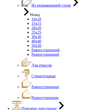
Из нержавеющей стали
Назад
10х10
15х15
20х20
25х25
30х30
40х40
50х50
Равносторонний
Разносторонний
Для откосов
Строительные
Равносторонние
Разносторонние
Порожки напольные