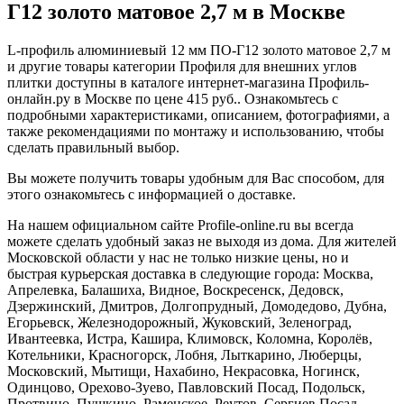
Г12 золото матовое 2,7 м в Москве
L-профиль алюминиевый 12 мм ПО-Г12 золото матовое 2,7 м
и другие товары категории Профиля для внешних углов
плитки доступны в каталоге интернет-магазина Профиль-
онлайн.ру в Москве по цене 415 руб.. Ознакомьтесь с
подробными характеристиками, описанием, фотографиями, а
также рекомендациями по монтажу и использованию, чтобы
сделать правильный выбор.
Вы можете получить товары удобным для Вас способом, для
этого ознакомьтесь с информацией о доставке.
На нашем официальном сайте Profile-online.ru вы всегда
можете сделать удобный заказ не выходя из дома. Для жителей
Московской области у нас не только низкие цены, но и
быстрая курьерская доставка в следующие города: Москва,
Апрелевка, Балашиха, Видное, Воскресенск, Дедовск,
Дзержинский, Дмитров, Долгопрудный, Домодедово, Дубна,
Егорьевск, Железнодорожный, Жуковский, Зеленоград,
Ивантеевка, Истра, Кашира, Климовск, Коломна, Королёв,
Котельники, Красногорск, Лобня, Лыткарино, Люберцы,
Московский, Мытищи, Нахабино, Некрасовка, Ногинск,
Одинцово, Орехово-Зуево, Павловский Посад, Подольск,
Протвино, Пушкино, Раменское, Реутов, Сергиев Посад,