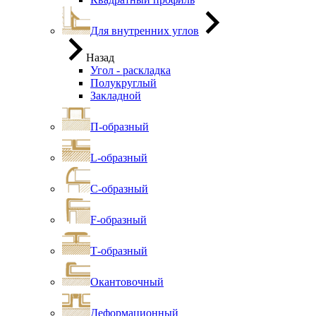
Для внутренних углов
Назад
Угол - раскладка
Полукруглый
Закладной
П-образный
L-образный
С-образный
F-образный
Т-образный
Окантовочный
Деформационный