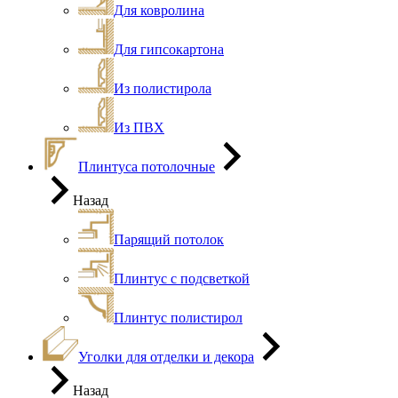
Для ковролина
Для гипсокартона
Из полистирола
Из ПВХ
Плинтуса потолочные
Назад
Парящий потолок
Плинтус с подсветкой
Плинтус полистирол
Уголки для отделки и декора
Назад