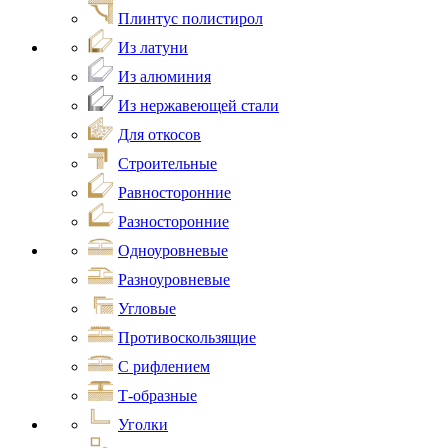
Плинтус полистирол
Из латуни
Из алюминия
Из нержавеющей стали
Для откосов
Строительные
Равносторонние
Разносторонние
Одноуровневые
Разноуровневые
Угловые
Противоскользящие
С рифлением
Т-образные
Уголки