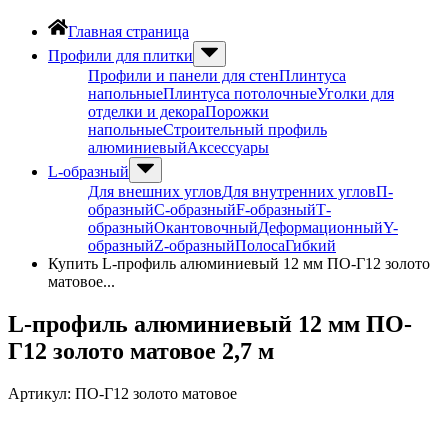
Главная страница
Профили для плитки
Профили и панели для стен
Плинтуса
напольные
Плинтуса потолочные
Уголки для
отделки и декора
Порожки
напольные
Строительный профиль
алюминиевый
Аксессуары
L-образный
Для внешних углов
Для внутренних углов
П-
образный
С-образный
F-образный
Т-
образный
Окантовочный
Деформационный
Y-
образный
Z-образный
Полоса
Гибкий
Купить L-профиль алюминиевый 12 мм ПО-Г12 золото
матовое...
L-профиль алюминиевый 12 мм ПО-
Г12 золото матовое 2,7 м
Артикул:
ПО-Г12 золото матовое