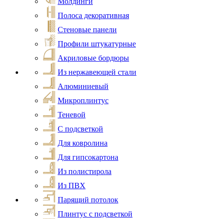
Молдинги
Полоса декоративная
Стеновые панели
Профили штукатурные
Акриловые бордюры
Из нержавеющей стали
Алюминиевый
Микроплинтус
Теневой
С подсветкой
Для ковролина
Для гипсокартона
Из полистирола
Из ПВХ
Парящий потолок
Плинтус с подсветкой