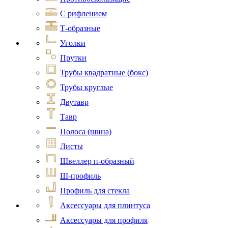
С рифлением
Т-образные
Уголки
Прутки
Трубы квадратные (бокс)
Трубы круглые
Двутавр
Тавр
Полоса (шина)
Листы
Швеллер п-образный
Ш-профиль
Профиль для стекла
Аксессуары для плинтуса
Аксессуары для профиля