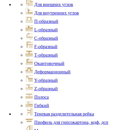
Для внешних углов
Для внутренних углов
П-образный
L-образный
С-образный
F-образный
Т-образный
Окантовочный
Деформационный
Y-образный
Z-образный
Полоса
Гибкий
Теневая разделительная рейка
Профиль для гипсокартона, мдф, дсп