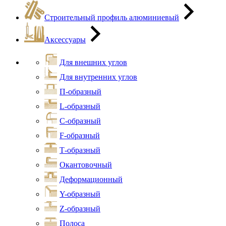
Строительный профиль алюминиевый
Аксессуары
Для внешних углов
Для внутренних углов
П-образный
L-образный
С-образный
F-образный
Т-образный
Окантовочный
Деформационный
Y-образный
Z-образный
Полоса