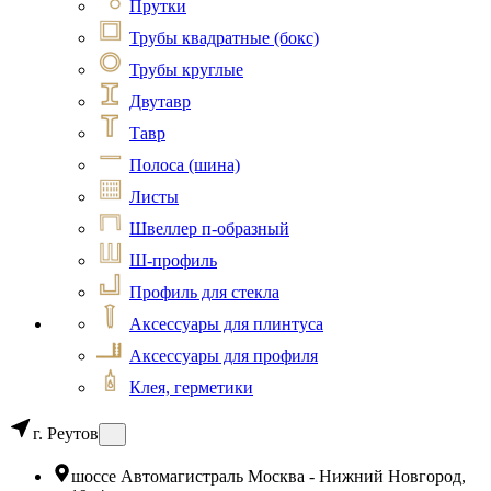
Прутки
Трубы квадратные (бокс)
Трубы круглые
Двутавр
Тавр
Полоса (шина)
Листы
Швеллер п-образный
Ш-профиль
Профиль для стекла
Аксессуары для плинтуса
Аксессуары для профиля
Клея, герметики
г. Реутов
шоссе Автомагистраль Москва - Нижний Новгород,