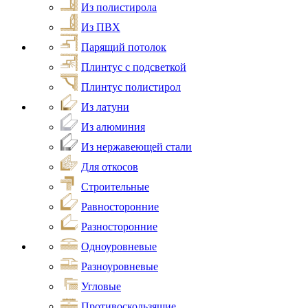
Из полистирола
Из ПВХ
Парящий потолок
Плинтус с подсветкой
Плинтус полистирол
Из латуни
Из алюминия
Из нержавеющей стали
Для откосов
Строительные
Равносторонние
Разносторонние
Одноуровневые
Разноуровневые
Угловые
Противоскользящие