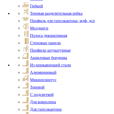
Гибкий
Теневая разделительная рейка
Профиль для гипсокартона, мдф, дсп
Молдинги
Полоса декоративная
Стеновые панели
Профили штукатурные
Акриловые бордюры
Из нержавеющей стали
Алюминиевый
Микроплинтус
Теневой
С подсветкой
Для ковролина
Для гипсокартона