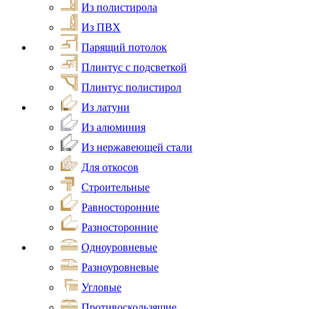
Из полистирола
Из ПВХ
Парящий потолок
Плинтус с подсветкой
Плинтус полистирол
Из латуни
Из алюминия
Из нержавеющей стали
Для откосов
Строительные
Равносторонние
Разносторонние
Одноуровневые
Разноуровневые
Угловые
Противоскользящие