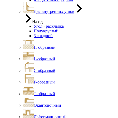
Для внутренних углов
Назад
Угол - раскладка
Полукруглый
Закладной
П-образный
L-образный
С-образный
F-образный
Т-образный
Окантовочный
Деформационный