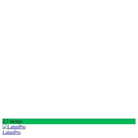
2,7 метра
LatunPro