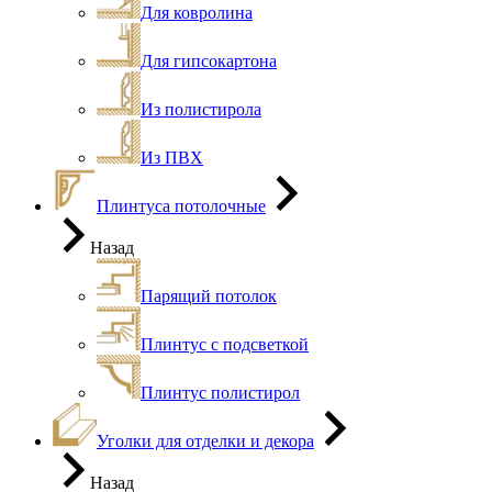
Для ковролина
Для гипсокартона
Из полистирола
Из ПВХ
Плинтуса потолочные
Назад
Парящий потолок
Плинтус с подсветкой
Плинтус полистирол
Уголки для отделки и декора
Назад