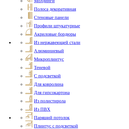
Молдинги
Полоса декоративная
Стеновые панели
Профили штукатурные
Акриловые бордюры
Из нержавеющей стали
Алюминиевый
Микроплинтус
Теневой
С подсветкой
Для ковролина
Для гипсокартона
Из полистирола
Из ПВХ
Парящий потолок
Плинтус с подсветкой