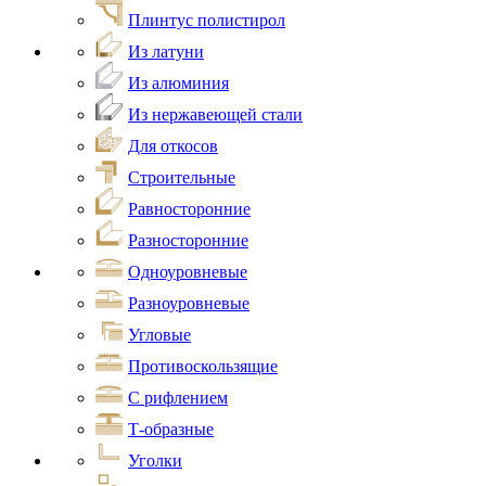
Плинтус полистирол
Из латуни
Из алюминия
Из нержавеющей стали
Для откосов
Строительные
Равносторонние
Разносторонние
Одноуровневые
Разноуровневые
Угловые
Противоскользящие
С рифлением
Т-образные
Уголки