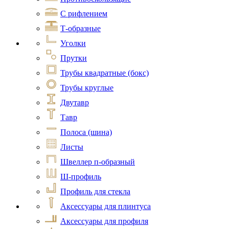
С рифлением
Т-образные
Уголки
Прутки
Трубы квадратные (бокс)
Трубы круглые
Двутавр
Тавр
Полоса (шина)
Листы
Швеллер п-образный
Ш-профиль
Профиль для стекла
Аксессуары для плинтуса
Аксессуары для профиля