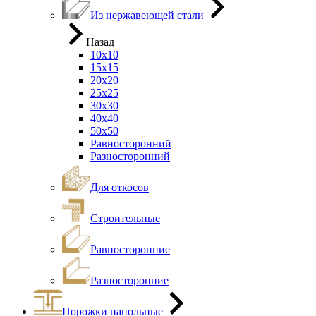
Из нержавеющей стали
Назад
10х10
15х15
20х20
25х25
30х30
40х40
50х50
Равносторонний
Разносторонний
Для откосов
Строительные
Равносторонние
Разносторонние
Порожки напольные