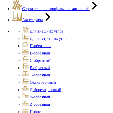
Строительный профиль алюминиевый
Аксессуары
Для внешних углов
Для внутренних углов
П-образный
L-образный
С-образный
F-образный
Т-образный
Окантовочный
Деформационный
Y-образный
Z-образный
Полоса