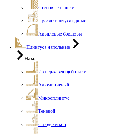
Стеновые панели
Профили штукатурные
Акриловые бордюры
Плинтуса напольные
Назад
Из нержавеющей стали
Алюминиевый
Микроплинтус
Теневой
С подсветкой