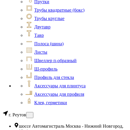
Прутки
Трубы квадратные (бокс)
Трубы круглые
Двутавр
Тавр
Полоса (шина)
Листы
Швеллер п-образный
Ш-профиль
Профиль для стекла
Аксессуары для плинтуса
Аксессуары для профиля
Клея, герметики
г. Реутов
шоссе Автомагистраль Москва - Нижний Новгород,