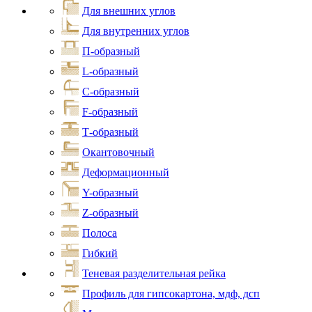
Для внешних углов
Для внутренних углов
П-образный
L-образный
С-образный
F-образный
Т-образный
Окантовочный
Деформационный
Y-образный
Z-образный
Полоса
Гибкий
Теневая разделительная рейка
Профиль для гипсокартона, мдф, дсп