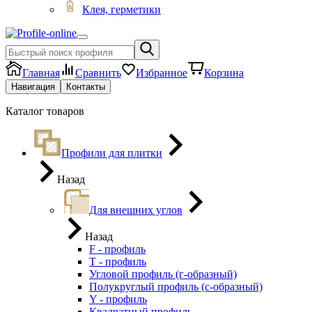
Клея, герметики
Главная
Сравнить
Избранное
Корзина
Навигация
Контакты
Каталог товаров
Профили для плитки
Назад
Для внешних углов
Назад
F - профиль
Т - профиль
Угловой профиль (г-образный)
Полукруглый профиль (с-образный)
Y - профиль
Квадратный профиль