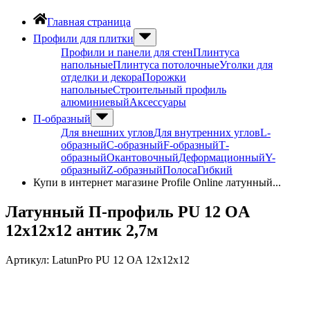
Главная страница
Профили для плитки
Профили и панели для стен
Плинтуса
напольные
Плинтуса потолочные
Уголки для
отделки и декора
Порожки
напольные
Строительный профиль
алюминиевый
Аксессуары
П-образный
Для внешних углов
Для внутренних углов
L-
образный
С-образный
F-образный
Т-
образный
Окантовочный
Деформационный
Y-
образный
Z-образный
Полоса
Гибкий
Купи в интернет магазине Profile Online латунный...
Латунный П-профиль PU 12 OA
12х12х12 антик 2,7м
Артикул:
LatunPro PU 12 OA 12х12х12