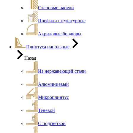
Стеновые панели
Профили штукатурные
Акриловые бордюры
Плинтуса напольные
Назад
Из нержавеющей стали
Алюминиевый
Микроплинтус
Теневой
С подсветкой