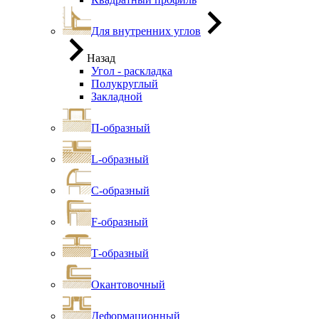
Для внутренних углов
Назад
Угол - раскладка
Полукруглый
Закладной
П-образный
L-образный
С-образный
F-образный
Т-образный
Окантовочный
Деформационный