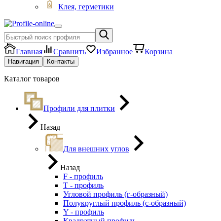
Клея, герметики
Главная
Сравнить
Избранное
Корзина
Навигация
Контакты
Каталог товаров
Профили для плитки
Назад
Для внешних углов
Назад
F - профиль
Т - профиль
Угловой профиль (г-образный)
Полукруглый профиль (с-образный)
Y - профиль
Квадратный профиль