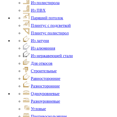
Из полистирола
Из ПВХ
Парящий потолок
Плинтус с подсветкой
Плинтус полистирол
Из латуни
Из алюминия
Из нержавеющей стали
Для откосов
Строительные
Равносторонние
Разносторонние
Одноуровневые
Разноуровневые
Угловые
Противоскользящие