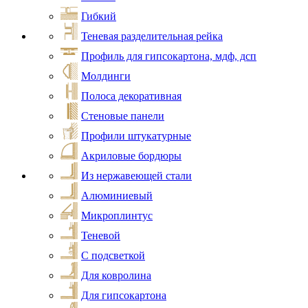
Гибкий
Теневая разделительная рейка
Профиль для гипсокартона, мдф, дсп
Молдинги
Полоса декоративная
Стеновые панели
Профили штукатурные
Акриловые бордюры
Из нержавеющей стали
Алюминиевый
Микроплинтус
Теневой
С подсветкой
Для ковролина
Для гипсокартона