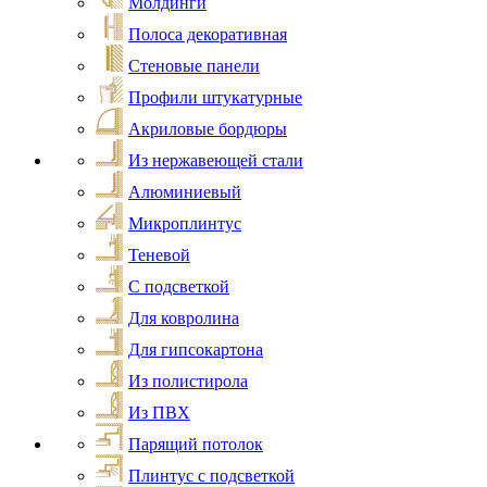
Молдинги
Полоса декоративная
Стеновые панели
Профили штукатурные
Акриловые бордюры
Из нержавеющей стали
Алюминиевый
Микроплинтус
Теневой
С подсветкой
Для ковролина
Для гипсокартона
Из полистирола
Из ПВХ
Парящий потолок
Плинтус с подсветкой