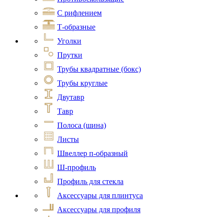
С рифлением
Т-образные
Уголки
Прутки
Трубы квадратные (бокс)
Трубы круглые
Двутавр
Тавр
Полоса (шина)
Листы
Швеллер п-образный
Ш-профиль
Профиль для стекла
Аксессуары для плинтуса
Аксессуары для профиля