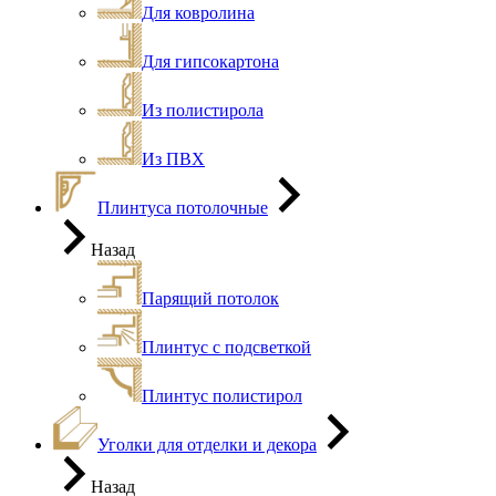
Для ковролина
Для гипсокартона
Из полистирола
Из ПВХ
Плинтуса потолочные
Назад
Парящий потолок
Плинтус с подсветкой
Плинтус полистирол
Уголки для отделки и декора
Назад