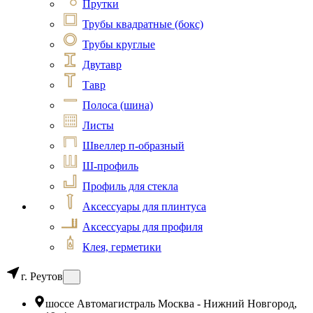
Прутки
Трубы квадратные (бокс)
Трубы круглые
Двутавр
Тавр
Полоса (шина)
Листы
Швеллер п-образный
Ш-профиль
Профиль для стекла
Аксессуары для плинтуса
Аксессуары для профиля
Клея, герметики
г. Реутов
шоссе Автомагистраль Москва - Нижний Новгород,