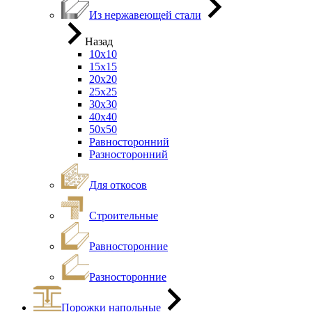
Из нержавеющей стали
Назад
10х10
15х15
20х20
25х25
30х30
40х40
50х50
Равносторонний
Разносторонний
Для откосов
Строительные
Равносторонние
Разносторонние
Порожки напольные