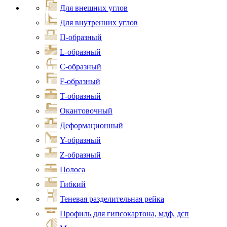
Для внешних углов
Для внутренних углов
П-образный
L-образный
С-образный
F-образный
Т-образный
Окантовочный
Деформационный
Y-образный
Z-образный
Полоса
Гибкий
Теневая разделительная рейка
Профиль для гипсокартона, мдф, дсп