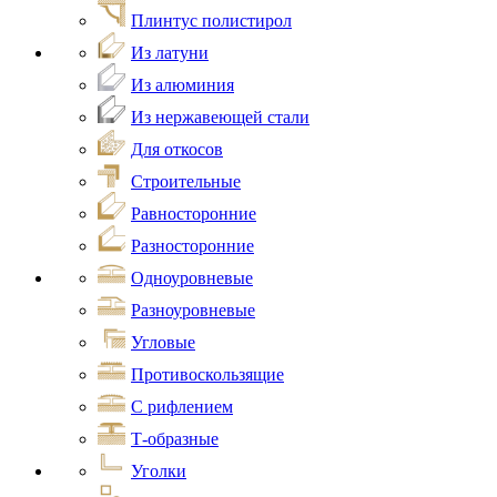
Плинтус полистирол
Из латуни
Из алюминия
Из нержавеющей стали
Для откосов
Строительные
Равносторонние
Разносторонние
Одноуровневые
Разноуровневые
Угловые
Противоскользящие
С рифлением
Т-образные
Уголки