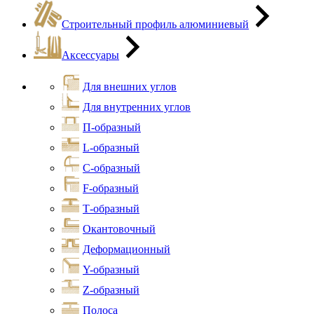
Строительный профиль алюминиевый
Аксессуары
Для внешних углов
Для внутренних углов
П-образный
L-образный
С-образный
F-образный
Т-образный
Окантовочный
Деформационный
Y-образный
Z-образный
Полоса