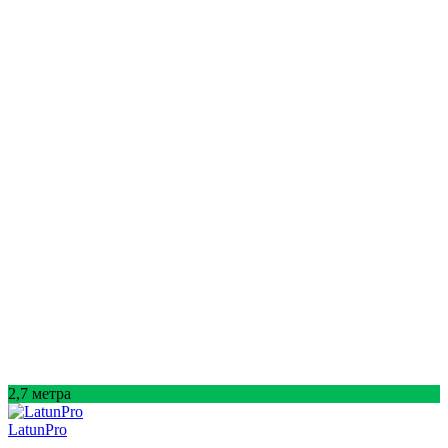
2,7 метра
LatunPro