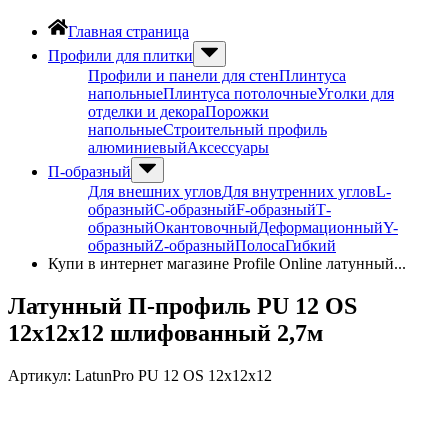
Главная страница
Профили для плитки
Профили и панели для стен
Плинтуса
напольные
Плинтуса потолочные
Уголки для
отделки и декора
Порожки
напольные
Строительный профиль
алюминиевый
Аксессуары
П-образный
Для внешних углов
Для внутренних углов
L-
образный
С-образный
F-образный
Т-
образный
Окантовочный
Деформационный
Y-
образный
Z-образный
Полоса
Гибкий
Купи в интернет магазине Profile Online латунный...
Латунный П-профиль PU 12 OS
12х12х12 шлифованный 2,7м
Артикул:
LatunPro PU 12 OS 12х12х12