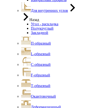
Для внутренних углов
Назад
Угол - раскладка
Полукруглый
Закладной
П-образный
L-образный
С-образный
F-образный
Т-образный
Окантовочный
Деформационный