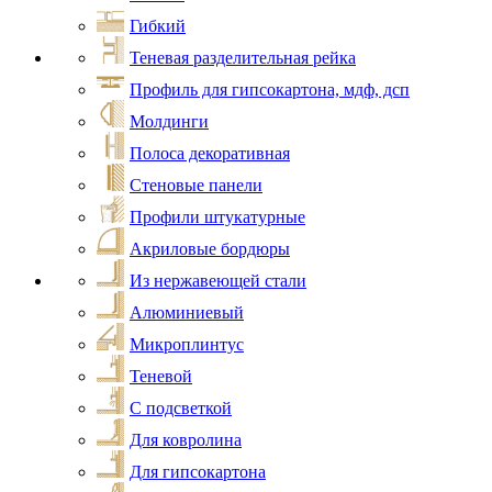
Гибкий
Теневая разделительная рейка
Профиль для гипсокартона, мдф, дсп
Молдинги
Полоса декоративная
Стеновые панели
Профили штукатурные
Акриловые бордюры
Из нержавеющей стали
Алюминиевый
Микроплинтус
Теневой
С подсветкой
Для ковролина
Для гипсокартона