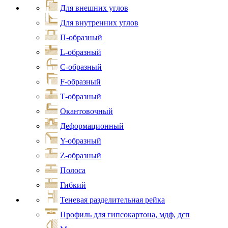
Для внешних углов
Для внутренних углов
П-образный
L-образный
С-образный
F-образный
Т-образный
Окантовочный
Деформационный
Y-образный
Z-образный
Полоса
Гибкий
Теневая разделительная рейка
Профиль для гипсокартона, мдф, дсп