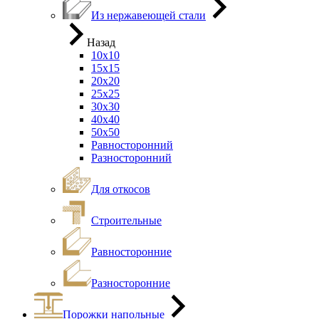
Из нержавеющей стали
Назад
10х10
15х15
20х20
25х25
30х30
40х40
50х50
Равносторонний
Разносторонний
Для откосов
Строительные
Равносторонние
Разносторонние
Порожки напольные