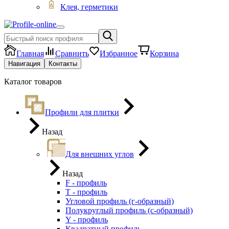
Клея, герметики
Главная
Сравнить
Избранное
Корзина
Навигация
Контакты
Каталог товаров
Профили для плитки
Назад
Для внешних углов
Назад
F - профиль
Т - профиль
Угловой профиль (г-образный)
Полукруглый профиль (с-образный)
Y - профиль
Квадратный профиль