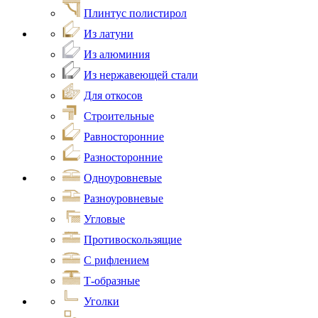
Плинтус полистирол
Из латуни
Из алюминия
Из нержавеющей стали
Для откосов
Строительные
Равносторонние
Разносторонние
Одноуровневые
Разноуровневые
Угловые
Противоскользящие
С рифлением
Т-образные
Уголки