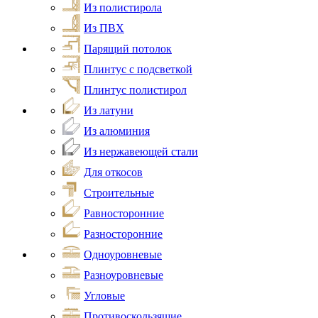
Из полистирола
Из ПВХ
Парящий потолок
Плинтус с подсветкой
Плинтус полистирол
Из латуни
Из алюминия
Из нержавеющей стали
Для откосов
Строительные
Равносторонние
Разносторонние
Одноуровневые
Разноуровневые
Угловые
Противоскользящие