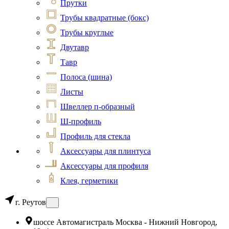
Прутки
Трубы квадратные (бокс)
Трубы круглые
Двутавр
Тавр
Полоса (шина)
Листы
Швеллер п-образный
Ш-профиль
Профиль для стекла
Аксессуары для плинтуса
Аксессуары для профиля
Клея, герметики
г. Реутов
шоссе Автомагистраль Москва - Нижний Новгород,