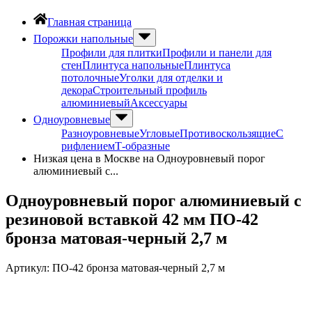
Главная страница
Порожки напольные
Профили для плитки
Профили и панели для
стен
Плинтуса напольные
Плинтуса
потолочные
Уголки для отделки и
декора
Строительный профиль
алюминиевый
Аксессуары
Одноуровневые
Разноуровневые
Угловые
Противоскользящие
С
рифлением
Т-образные
Низкая цена в Москве на Одноуровневый порог
алюминиевый с...
Одноуровневый порог алюминиевый с
резиновой вставкой 42 мм ПО-42
бронза матовая-черный 2,7 м
Артикул:
ПО-42 бронза матовая-черный 2,7 м