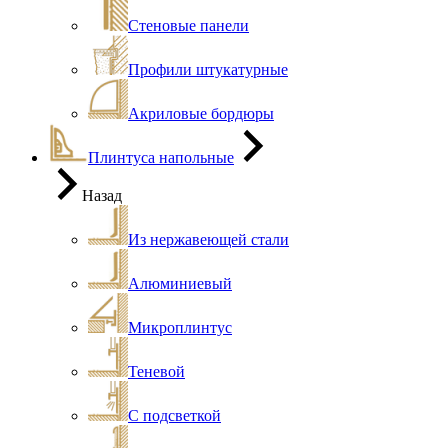
Стеновые панели
Профили штукатурные
Акриловые бордюры
Плинтуса напольные
Назад
Из нержавеющей стали
Алюминиевый
Микроплинтус
Теневой
С подсветкой