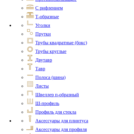
С рифлением
Т-образные
Уголки
Прутки
Трубы квадратные (бокс)
Трубы круглые
Двутавр
Тавр
Полоса (шина)
Листы
Швеллер п-образный
Ш-профиль
Профиль для стекла
Аксессуары для плинтуса
Аксессуары для профиля