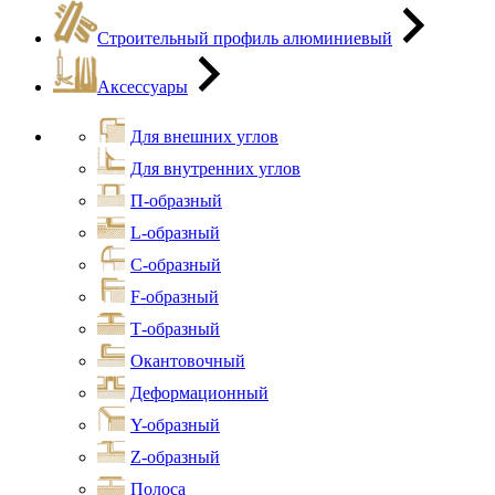
Строительный профиль алюминиевый
Аксессуары
Для внешних углов
Для внутренних углов
П-образный
L-образный
С-образный
F-образный
Т-образный
Окантовочный
Деформационный
Y-образный
Z-образный
Полоса