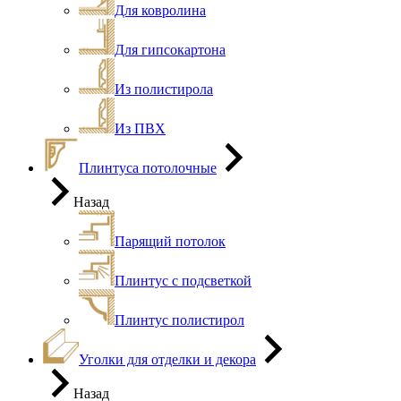
Для ковролина
Для гипсокартона
Из полистирола
Из ПВХ
Плинтуса потолочные
Назад
Парящий потолок
Плинтус с подсветкой
Плинтус полистирол
Уголки для отделки и декора
Назад