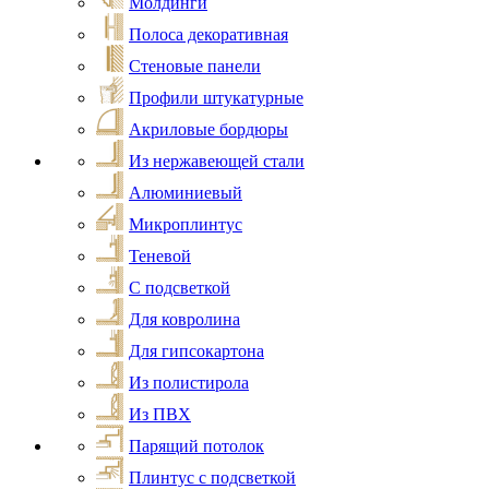
Молдинги
Полоса декоративная
Стеновые панели
Профили штукатурные
Акриловые бордюры
Из нержавеющей стали
Алюминиевый
Микроплинтус
Теневой
С подсветкой
Для ковролина
Для гипсокартона
Из полистирола
Из ПВХ
Парящий потолок
Плинтус с подсветкой