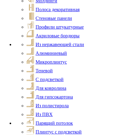
Молдинги
Полоса декоративная
Стеновые панели
Профили штукатурные
Акриловые бордюры
Из нержавеющей стали
Алюминиевый
Микроплинтус
Теневой
С подсветкой
Для ковролина
Для гипсокартона
Из полистирола
Из ПВХ
Парящий потолок
Плинтус с подсветкой