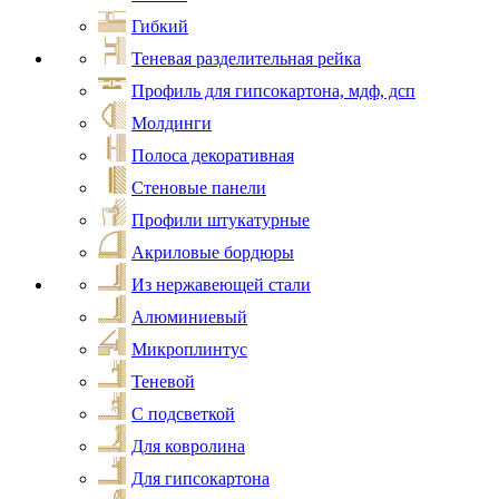
Гибкий
Теневая разделительная рейка
Профиль для гипсокартона, мдф, дсп
Молдинги
Полоса декоративная
Стеновые панели
Профили штукатурные
Акриловые бордюры
Из нержавеющей стали
Алюминиевый
Микроплинтус
Теневой
С подсветкой
Для ковролина
Для гипсокартона