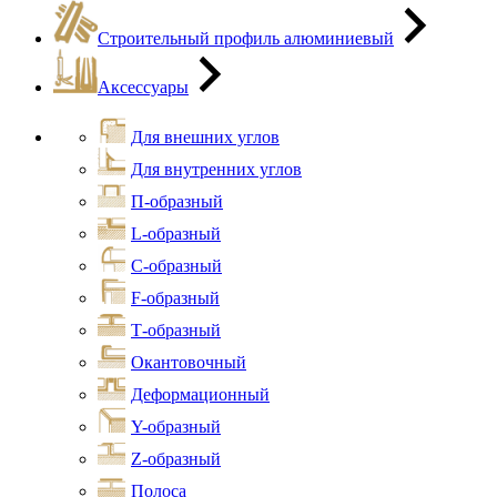
Строительный профиль алюминиевый
Аксессуары
Для внешних углов
Для внутренних углов
П-образный
L-образный
С-образный
F-образный
Т-образный
Окантовочный
Деформационный
Y-образный
Z-образный
Полоса