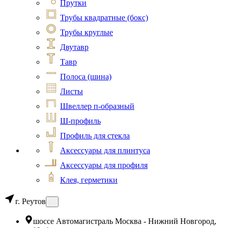
Прутки
Трубы квадратные (бокс)
Трубы круглые
Двутавр
Тавр
Полоса (шина)
Листы
Швеллер п-образный
Ш-профиль
Профиль для стекла
Аксессуары для плинтуса
Аксессуары для профиля
Клея, герметики
г. Реутов
шоссе Автомагистраль Москва - Нижний Новгород,