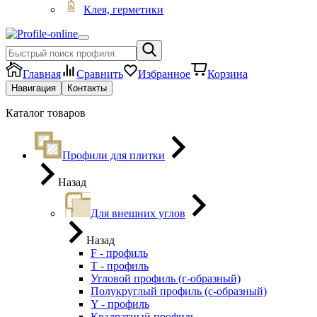
Клея, герметики
Главная
Сравнить
Избранное
Корзина
Навигация
Контакты
Каталог товаров
Профили для плитки
Назад
Для внешних углов
Назад
F - профиль
Т - профиль
Угловой профиль (г-образный)
Полукруглый профиль (с-образный)
Y - профиль
Квадратный профиль