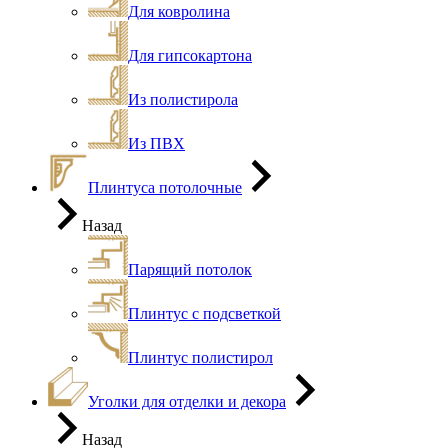
Для ковролина
Для гипсокартона
Из полистирола
Из ПВХ
Плинтуса потолочные
Назад
Парящий потолок
Плинтус с подсветкой
Плинтус полистирол
Уголки для отделки и декора
Назад