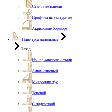
Стеновые панели
Профили штукатурные
Акриловые бордюры
Плинтуса напольные
Назад
Из нержавеющей стали
Алюминиевый
Микроплинтус
Теневой
С подсветкой