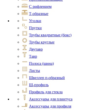
С рифлением
Т-образные
Уголки
Прутки
Трубы квадратные (бокс)
Трубы круглые
Двутавр
Тавр
Полоса (шина)
Листы
Швеллер п-образный
Ш-профиль
Профиль для стекла
Аксессуары для плинтуса
Аксессуары для профиля