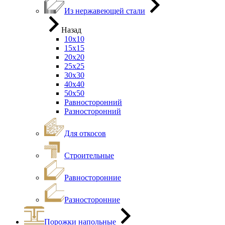
Из нержавеющей стали
Назад
10х10
15х15
20х20
25х25
30х30
40х40
50х50
Равносторонний
Разносторонний
Для откосов
Строительные
Равносторонние
Разносторонние
Порожки напольные