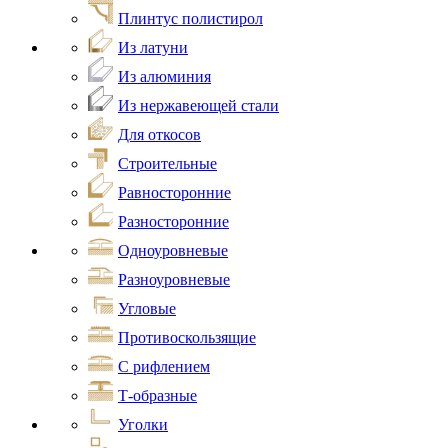
Плинтус полистирол
Из латуни
Из алюминия
Из нержавеющей стали
Для откосов
Строительные
Равносторонние
Разносторонние
Одноуровневые
Разноуровневые
Угловые
Противоскользящие
С рифлением
Т-образные
Уголки