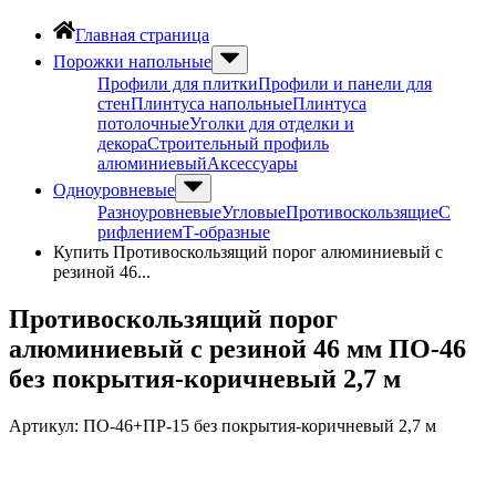
Главная страница
Порожки напольные
Профили для плитки
Профили и панели для
стен
Плинтуса напольные
Плинтуса
потолочные
Уголки для отделки и
декора
Строительный профиль
алюминиевый
Аксессуары
Одноуровневые
Разноуровневые
Угловые
Противоскользящие
С
рифлением
Т-образные
Купить Противоскользящий порог алюминиевый с
резиной 46...
Противоскользящий порог
алюминиевый с резиной 46 мм ПО-46
без покрытия-коричневый 2,7 м
Артикул:
ПО-46+ПР-15 без покрытия-коричневый 2,7 м