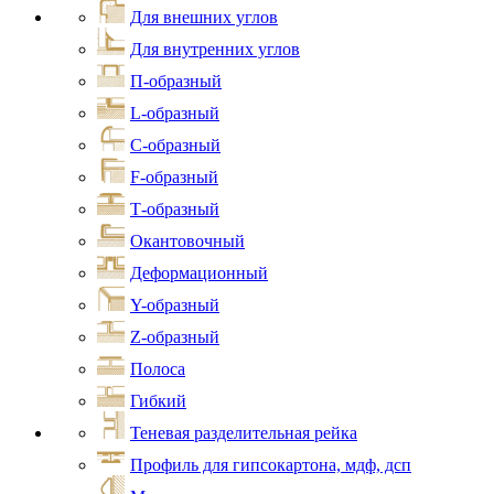
Для внешних углов
Для внутренних углов
П-образный
L-образный
С-образный
F-образный
Т-образный
Окантовочный
Деформационный
Y-образный
Z-образный
Полоса
Гибкий
Теневая разделительная рейка
Профиль для гипсокартона, мдф, дсп