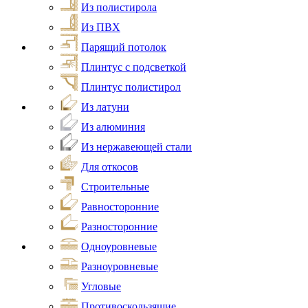
Из полистирола
Из ПВХ
Парящий потолок
Плинтус с подсветкой
Плинтус полистирол
Из латуни
Из алюминия
Из нержавеющей стали
Для откосов
Строительные
Равносторонние
Разносторонние
Одноуровневые
Разноуровневые
Угловые
Противоскользящие