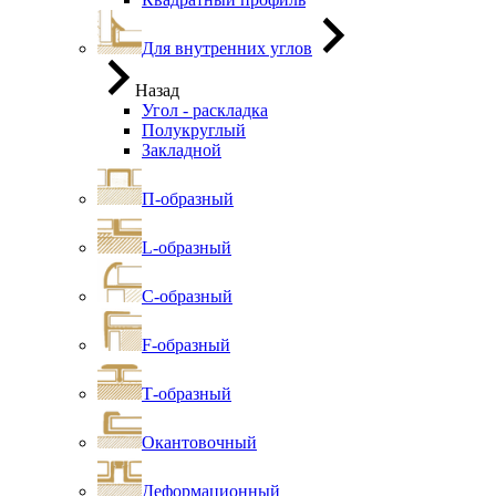
Для внутренних углов
Назад
Угол - раскладка
Полукруглый
Закладной
П-образный
L-образный
С-образный
F-образный
Т-образный
Окантовочный
Деформационный