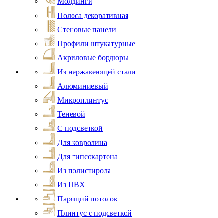
Молдинги
Полоса декоративная
Стеновые панели
Профили штукатурные
Акриловые бордюры
Из нержавеющей стали
Алюминиевый
Микроплинтус
Теневой
С подсветкой
Для ковролина
Для гипсокартона
Из полистирола
Из ПВХ
Парящий потолок
Плинтус с подсветкой