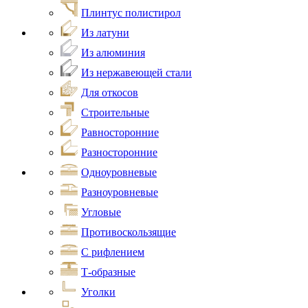
Плинтус полистирол
Из латуни
Из алюминия
Из нержавеющей стали
Для откосов
Строительные
Равносторонние
Разносторонние
Одноуровневые
Разноуровневые
Угловые
Противоскользящие
С рифлением
Т-образные
Уголки