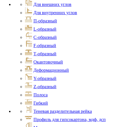
Для внешних углов
Для внутренних углов
П-образный
L-образный
С-образный
F-образный
Т-образный
Окантовочный
Деформационный
Y-образный
Z-образный
Полоса
Гибкий
Теневая разделительная рейка
Профиль для гипсокартона, мдф, дсп