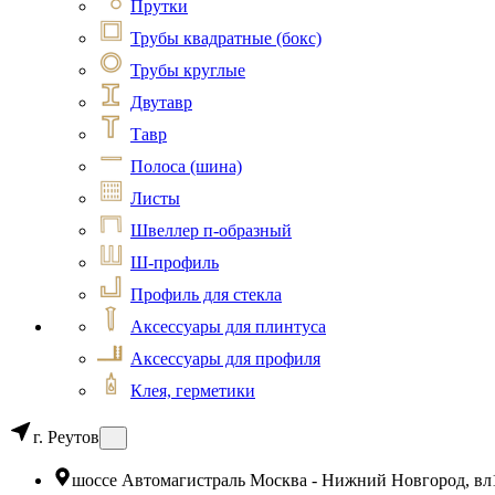
Прутки
Трубы квадратные (бокс)
Трубы круглые
Двутавр
Тавр
Полоса (шина)
Листы
Швеллер п-образный
Ш-профиль
Профиль для стекла
Аксессуары для плинтуса
Аксессуары для профиля
Клея, герметики
г. Реутов
шоссе Автомагистраль Москва - Нижний Новгород, вл