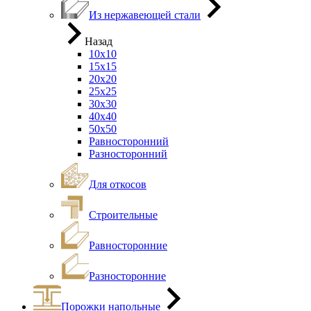
Из нержавеющей стали
Назад
10х10
15х15
20х20
25х25
30х30
40х40
50х50
Равносторонний
Разносторонний
Для откосов
Строительные
Равносторонние
Разносторонние
Порожки напольные