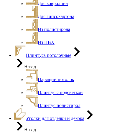
Для ковролина
Для гипсокартона
Из полистирола
Из ПВХ
Плинтуса потолочные
Назад
Парящий потолок
Плинтус с подсветкой
Плинтус полистирол
Уголки для отделки и декора
Назад