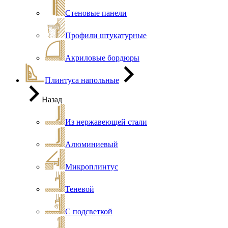
Стеновые панели
Профили штукатурные
Акриловые бордюры
Плинтуса напольные
Назад
Из нержавеющей стали
Алюминиевый
Микроплинтус
Теневой
С подсветкой