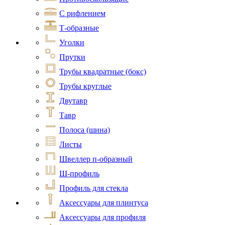
С рифлением
Т-образные
Уголки
Прутки
Трубы квадратные (бокс)
Трубы круглые
Двутавр
Тавр
Полоса (шина)
Листы
Швеллер п-образный
Ш-профиль
Профиль для стекла
Аксессуары для плинтуса
Аксессуары для профиля