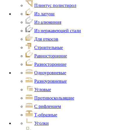
Плинтус полистирол
Из латуни
Из алюминия
Из нержавеющей стали
Для откосов
Строительные
Равносторонние
Разносторонние
Одноуровневые
Разноуровневые
Угловые
Противоскользящие
С рифлением
Т-образные
Уголки