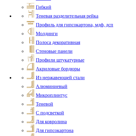
Гибкий
Теневая разделительная рейка
Профиль для гипсокартона, мдф, дсп
Молдинги
Полоса декоративная
Стеновые панели
Профили штукатурные
Акриловые бордюры
Из нержавеющей стали
Алюминиевый
Микроплинтус
Теневой
С подсветкой
Для ковролина
Для гипсокартона