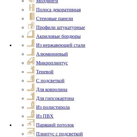
Молдинги
Полоса декоративная
Стеновые панели
Профили штукатурные
Акриловые бордюры
Из нержавеющей стали
Алюминиевый
Микроплинтус
Теневой
С подсветкой
Для ковролина
Для гипсокартона
Из полистирола
Из ПВХ
Парящий потолок
Плинтус с подсветкой