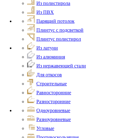
Из полистирола
Из ПВХ
Парящий потолок
Плинтус с подсветкой
Плинтус полистирол
Из латуни
Из алюминия
Из нержавеющей стали
Для откосов
Строительные
Равносторонние
Разносторонние
Одноуровневые
Разноуровневые
Угловые
Противоскользящие