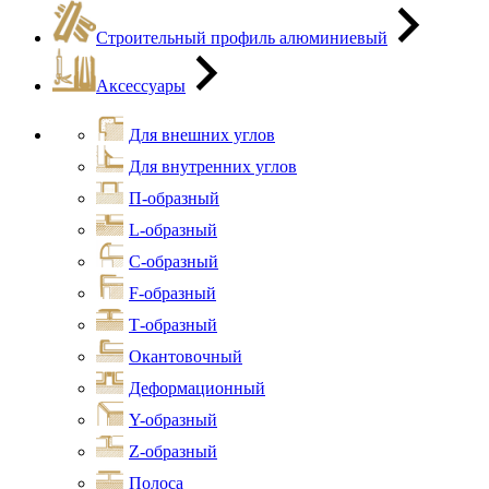
Строительный профиль алюминиевый
Аксессуары
Для внешних углов
Для внутренних углов
П-образный
L-образный
С-образный
F-образный
Т-образный
Окантовочный
Деформационный
Y-образный
Z-образный
Полоса