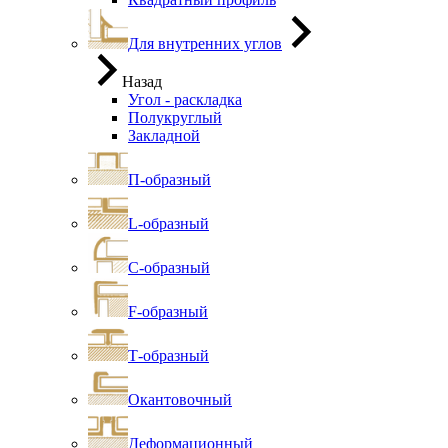
Для внутренних углов
Назад
Угол - раскладка
Полукруглый
Закладной
П-образный
L-образный
С-образный
F-образный
Т-образный
Окантовочный
Деформационный