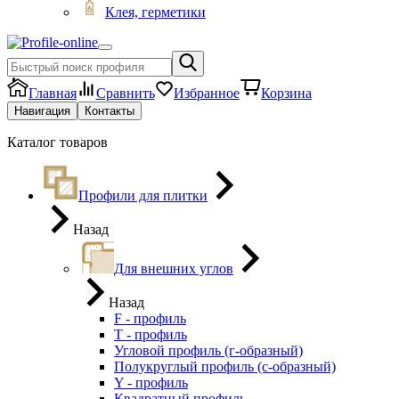
Клея, герметики
Главная
Сравнить
Избранное
Корзина
Навигация
Контакты
Каталог товаров
Профили для плитки
Назад
Для внешних углов
Назад
F - профиль
Т - профиль
Угловой профиль (г-образный)
Полукруглый профиль (с-образный)
Y - профиль
Квадратный профиль