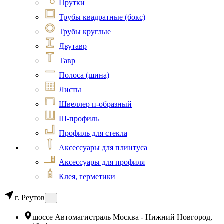
Прутки
Трубы квадратные (бокс)
Трубы круглые
Двутавр
Тавр
Полоса (шина)
Листы
Швеллер п-образный
Ш-профиль
Профиль для стекла
Аксессуары для плинтуса
Аксессуары для профиля
Клея, герметики
г. Реутов
шоссе Автомагистраль Москва - Нижний Новгород,