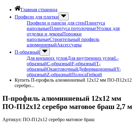
Главная страница
Профили для плитки
Профили и панели для стен
Плинтуса
напольные
Плинтуса потолочные
Уголки для
отделки и декора
Порожки
напольные
Строительный профиль
алюминиевый
Аксессуары
П-образный
Для внешних углов
Для внутренних углов
L-
образный
С-образный
F-образный
Т-
образный
Окантовочный
Деформационный
Y-
образный
Z-образный
Полоса
Гибкий
Купить П-профиль алюминиевый 12х12 мм ПО-П12х12
серебро...
П-профиль алюминиевый 12х12 мм
ПО-П12х12 серебро матовое браш 2,7 м
Артикул:
ПО-П12х12 серебро матовое браш