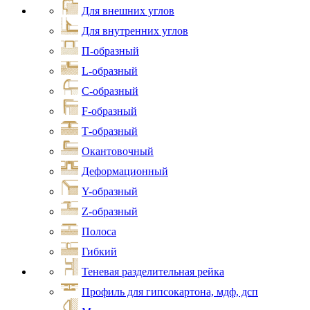
Для внешних углов
Для внутренних углов
П-образный
L-образный
С-образный
F-образный
Т-образный
Окантовочный
Деформационный
Y-образный
Z-образный
Полоса
Гибкий
Теневая разделительная рейка
Профиль для гипсокартона, мдф, дсп