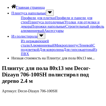
Главная страница
Плинтуса напольные
Профили для плитки
Профили и панели для
стен
Плинтуса потолочные
Уголки для отделки и
декора
Порожки напольные
Строительный профиль
алюминиевый
Аксессуары
Из полистирола
Из нержавеющей
стали
Алюминиевый
Микроплинтус
Теневой
С
подсветкой
Для ковролина
Для гипсокартона
Из
ПВХ
Нихкая стоимость на Плинтус для пола 80х13 мм...
Плинтус для пола 80х13 мм Decor-
Dizayn 706-100SH полистирол под
дерево 2.4 м
Артикул:
Decor-Dizayn 706-100SH