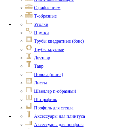
С рифлением
Т-образные
Уголки
Прутки
Трубы квадратные (бокс)
Трубы круглые
Двутавр
Тавр
Полоса (шина)
Листы
Швеллер п-образный
Ш-профиль
Профиль для стекла
Аксессуары для плинтуса
Аксессуары для профиля