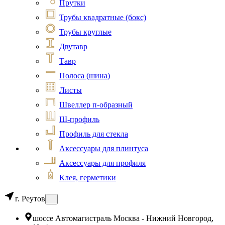
Прутки
Трубы квадратные (бокс)
Трубы круглые
Двутавр
Тавр
Полоса (шина)
Листы
Швеллер п-образный
Ш-профиль
Профиль для стекла
Аксессуары для плинтуса
Аксессуары для профиля
Клея, герметики
г. Реутов
шоссе Автомагистраль Москва - Нижний Новгород,