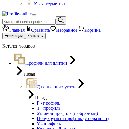
Клея, герметики
Главная
Сравнить
Избранное
Корзина
Навигация
Контакты
Каталог товаров
Профили для плитки
Назад
Для внешних углов
Назад
F - профиль
Т - профиль
Угловой профиль (г-образный)
Полукруглый профиль (с-образный)
Y - профиль
Квадратный профиль