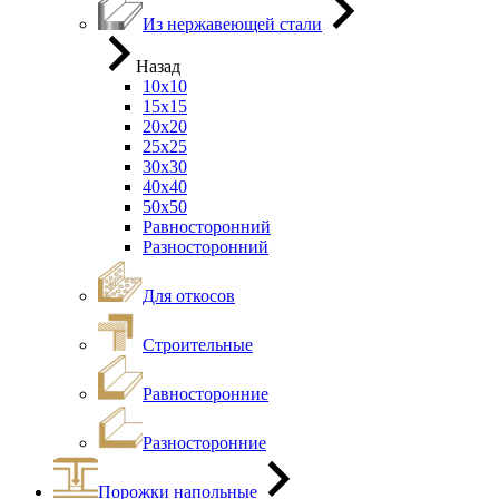
Из нержавеющей стали
Назад
10х10
15х15
20х20
25х25
30х30
40х40
50х50
Равносторонний
Разносторонний
Для откосов
Строительные
Равносторонние
Разносторонние
Порожки напольные