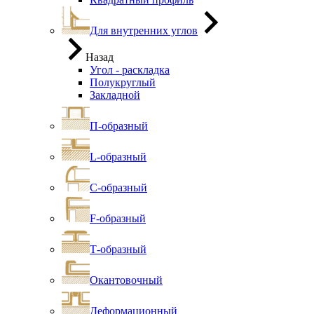
Для внутренних углов
Назад
Угол - раскладка
Полукруглый
Закладной
П-образный
L-образный
С-образный
F-образный
Т-образный
Окантовочный
Деформационный