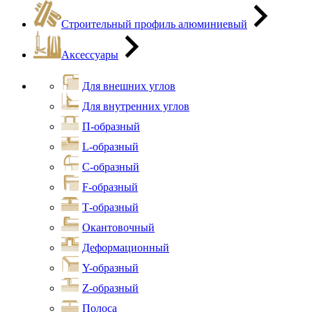
Строительный профиль алюминиевый
Аксессуары
Для внешних углов
Для внутренних углов
П-образный
L-образный
С-образный
F-образный
Т-образный
Окантовочный
Деформационный
Y-образный
Z-образный
Полоса