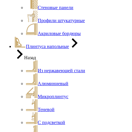
Стеновые панели
Профили штукатурные
Акриловые бордюры
Плинтуса напольные
Назад
Из нержавеющей стали
Алюминиевый
Микроплинтус
Теневой
С подсветкой