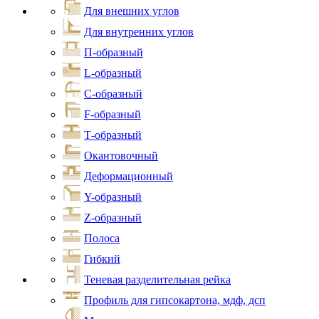
Для внешних углов
Для внутренних углов
П-образный
L-образный
С-образный
F-образный
Т-образный
Окантовочный
Деформационный
Y-образный
Z-образный
Полоса
Гибкий
Теневая разделительная рейка
Профиль для гипсокартона, мдф, дсп