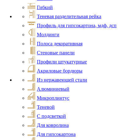
Гибкий
Теневая разделительная рейка
Профиль для гипсокартона, мдф, дсп
Молдинги
Полоса декоративная
Стеновые панели
Профили штукатурные
Акриловые бордюры
Из нержавеющей стали
Алюминиевый
Микроплинтус
Теневой
С подсветкой
Для ковролина
Для гипсокартона