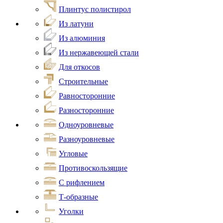
Плинтус полистирол
Из латуни
Из алюминия
Из нержавеющей стали
Для откосов
Строительные
Равносторонние
Разносторонние
Одноуровневые
Разноуровневые
Угловые
Противоскользящие
С рифлением
Т-образные
Уголки