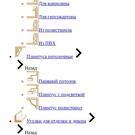
Для ковролина
Для гипсокартона
Из полистирола
Из ПВХ
Плинтуса потолочные
Назад
Парящий потолок
Плинтус с подсветкой
Плинтус полистирол
Уголки для отделки и декора
Назад