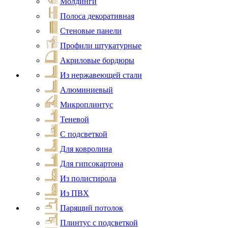
Молдинги
Полоса декоративная
Стеновые панели
Профили штукатурные
Акриловые бордюры
Из нержавеющей стали
Алюминиевый
Микроплинтус
Теневой
С подсветкой
Для ковролина
Для гипсокартона
Из полистирола
Из ПВХ
Парящий потолок
Плинтус с подсветкой