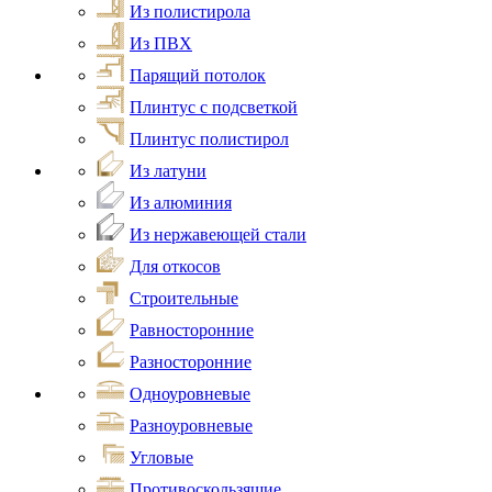
Из полистирола
Из ПВХ
Парящий потолок
Плинтус с подсветкой
Плинтус полистирол
Из латуни
Из алюминия
Из нержавеющей стали
Для откосов
Строительные
Равносторонние
Разносторонние
Одноуровневые
Разноуровневые
Угловые
Противоскользящие