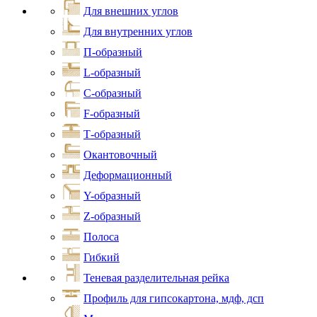
Для внешних углов
Для внутренних углов
П-образный
L-образный
С-образный
F-образный
Т-образный
Окантовочный
Деформационный
Y-образный
Z-образный
Полоса
Гибкий
Теневая разделительная рейка
Профиль для гипсокартона, мдф, дсп