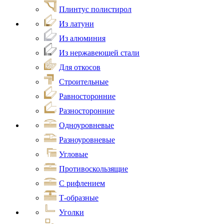
Плинтус полистирол
Из латуни
Из алюминия
Из нержавеющей стали
Для откосов
Строительные
Равносторонние
Разносторонние
Одноуровневые
Разноуровневые
Угловые
Противоскользящие
С рифлением
Т-образные
Уголки