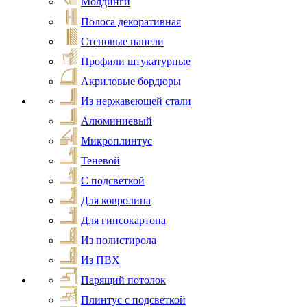
Молдинги
Полоса декоративная
Стеновые панели
Профили штукатурные
Акриловые бордюры
Из нержавеющей стали
Алюминиевый
Микроплинтус
Теневой
С подсветкой
Для ковролина
Для гипсокартона
Из полистирола
Из ПВХ
Парящий потолок
Плинтус с подсветкой