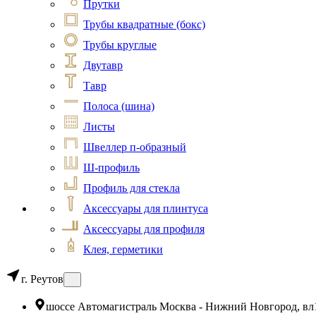
Прутки
Трубы квадратные (бокс)
Трубы круглые
Двутавр
Тавр
Полоса (шина)
Листы
Швеллер п-образный
Ш-профиль
Профиль для стекла
Аксессуары для плинтуса
Аксессуары для профиля
Клея, герметики
г. Реутов
шоссе Автомагистраль Москва - Нижний Новгород, вл