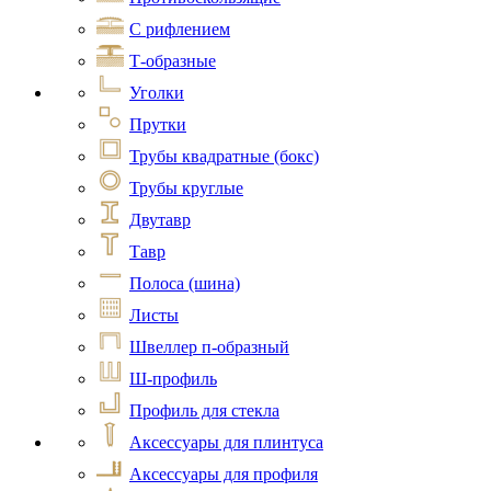
С рифлением
Т-образные
Уголки
Прутки
Трубы квадратные (бокс)
Трубы круглые
Двутавр
Тавр
Полоса (шина)
Листы
Швеллер п-образный
Ш-профиль
Профиль для стекла
Аксессуары для плинтуса
Аксессуары для профиля