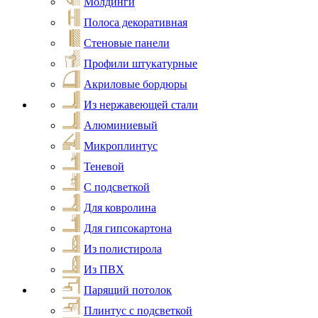
Молдинги
Полоса декоративная
Стеновые панели
Профили штукатурные
Акриловые бордюры
Из нержавеющей стали
Алюминиевый
Микроплинтус
Теневой
С подсветкой
Для ковролина
Для гипсокартона
Из полистирола
Из ПВХ
Парящий потолок
Плинтус с подсветкой