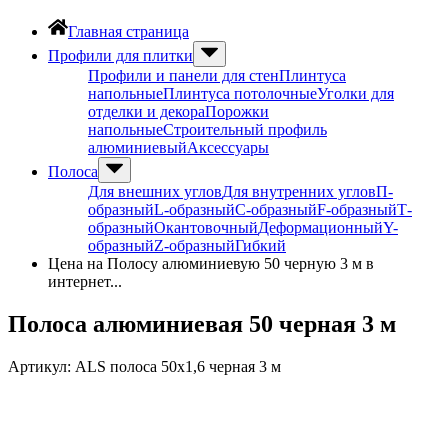
Главная страница
Профили для плитки
Профили и панели для стен
Плинтуса
напольные
Плинтуса потолочные
Уголки для
отделки и декора
Порожки
напольные
Строительный профиль
алюминиевый
Аксессуары
Полоса
Для внешних углов
Для внутренних углов
П-
образный
L-образный
С-образный
F-образный
Т-
образный
Окантовочный
Деформационный
Y-
образный
Z-образный
Гибкий
Цена на Полосу алюминиевую 50 черную 3 м в
интернет...
Полоса алюминиевая 50 черная 3 м
Артикул:
ALS полоса 50х1,6 черная 3 м