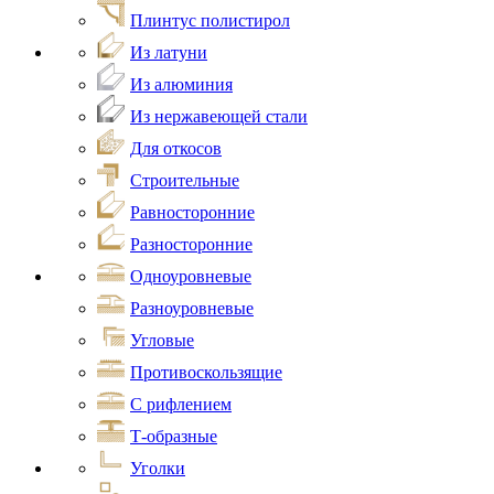
Плинтус полистирол
Из латуни
Из алюминия
Из нержавеющей стали
Для откосов
Строительные
Равносторонние
Разносторонние
Одноуровневые
Разноуровневые
Угловые
Противоскользящие
С рифлением
Т-образные
Уголки