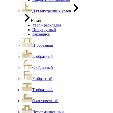
Для внутренних углов
Назад
Угол - раскладка
Полукруглый
Закладной
П-образный
L-образный
С-образный
F-образный
Т-образный
Окантовочный
Деформационный