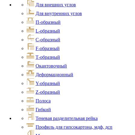
Для внешних углов
Для внутренних углов
П-образный
L-образный
С-образный
F-образный
Т-образный
Окантовочный
Деформационный
Y-образный
Z-образный
Полоса
Гибкий
Теневая разделительная рейка
Профиль для гипсокартона, мдф, дсп