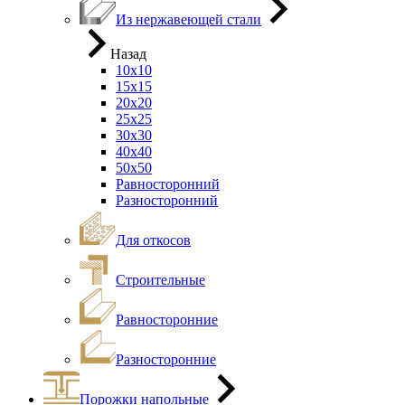
Из нержавеющей стали
Назад
10х10
15х15
20х20
25х25
30х30
40х40
50х50
Равносторонний
Разносторонний
Для откосов
Строительные
Равносторонние
Разносторонние
Порожки напольные