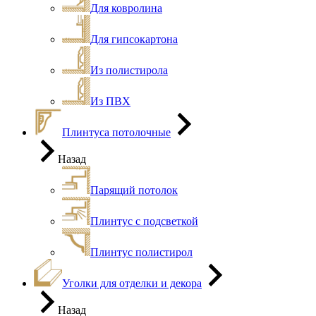
Для ковролина
Для гипсокартона
Из полистирола
Из ПВХ
Плинтуса потолочные
Назад
Парящий потолок
Плинтус с подсветкой
Плинтус полистирол
Уголки для отделки и декора
Назад