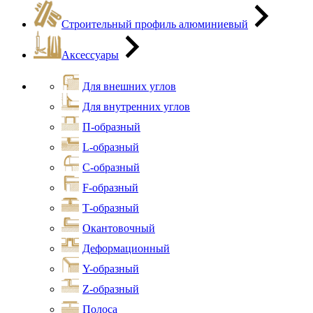
Строительный профиль алюминиевый
Аксессуары
Для внешних углов
Для внутренних углов
П-образный
L-образный
С-образный
F-образный
Т-образный
Окантовочный
Деформационный
Y-образный
Z-образный
Полоса