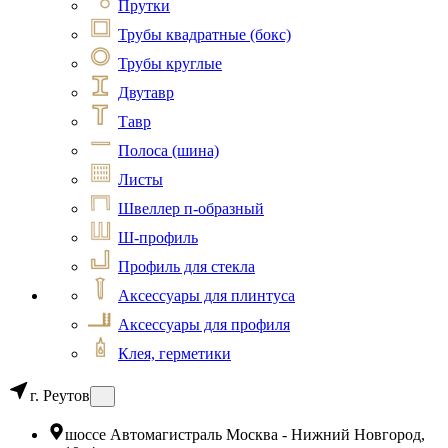
Прутки
Трубы квадратные (бокс)
Трубы круглые
Двутавр
Тавр
Полоса (шина)
Листы
Швеллер п-образный
Ш-профиль
Профиль для стекла
Аксессуары для плинтуса
Аксессуары для профиля
Клея, герметики
г. Реутов
шоссе Автомагистраль Москва - Нижний Новгород,