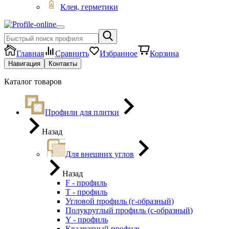
Клея, герметики
Главная
Сравнить
Избранное
Корзина
Навигация
Контакты
Каталог товаров
Профили для плитки
Назад
Для внешних углов
Назад
F - профиль
Т - профиль
Угловой профиль (г-образный)
Полукруглый профиль (с-образный)
Y - профиль
Квадратный профиль