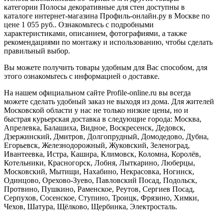
категории Полосы декоративные для стен доступны в
каталоге интернет-магазина Профиль-онлайн.ру в Москве по
цене 1 055 руб.. Ознакомьтесь с подробными
характеристиками, описанием, фотографиями, а также
рекомендациями по монтажу и использованию, чтобы сделать
правильный выбор.
Вы можете получить товары удобным для Вас способом, для
этого ознакомьтесь с информацией о доставке.
На нашем официальном сайте Profile-online.ru вы всегда
можете сделать удобный заказ не выходя из дома. Для жителей
Московской области у нас не только низкие цены, но и
быстрая курьерская доставка в следующие города: Москва,
Апрелевка, Балашиха, Видное, Воскресенск, Дедовск,
Дзержинский, Дмитров, Долгопрудный, Домодедово, Дубна,
Егорьевск, Железнодорожный, Жуковский, Зеленоград,
Ивантеевка, Истра, Кашира, Климовск, Коломна, Королёв,
Котельники, Красногорск, Лобня, Лыткарино, Люберцы,
Московский, Мытищи, Нахабино, Некрасовка, Ногинск,
Одинцово, Орехово-Зуево, Павловский Посад, Подольск,
Протвино, Пушкино, Раменское, Реутов, Сергиев Посад,
Серпухов, Сосенское, Ступино, Троицк, Фрязино, Химки,
Чехов, Шатура, Щёлково, Щербинка, Электросталь.