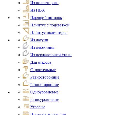
Из полистирола
Из ПВХ
Парящий потолок
Плинтус с подсветкой
Плинтус полистирол
Из латуни
Из алюминия
Из нержавеющей стали
Для откосов
Строительные
Равносторонние
Разносторонние
Одноуровневые
Разноуровневые
Угловые
Противоскользящие