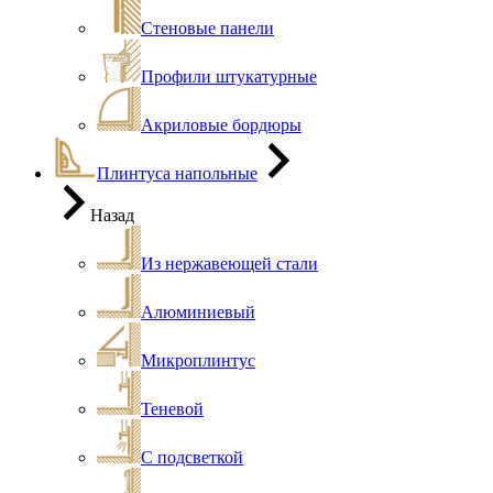
Стеновые панели
Профили штукатурные
Акриловые бордюры
Плинтуса напольные
Назад
Из нержавеющей стали
Алюминиевый
Микроплинтус
Теневой
С подсветкой