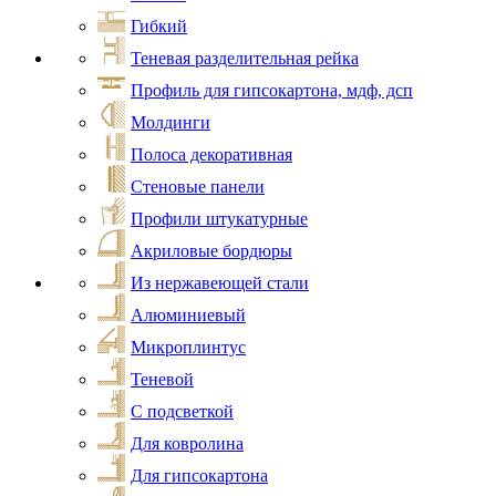
Гибкий
Теневая разделительная рейка
Профиль для гипсокартона, мдф, дсп
Молдинги
Полоса декоративная
Стеновые панели
Профили штукатурные
Акриловые бордюры
Из нержавеющей стали
Алюминиевый
Микроплинтус
Теневой
С подсветкой
Для ковролина
Для гипсокартона