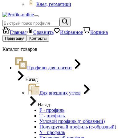
Клея, герметики
Главная
Сравнить
Избранное
Корзина
Навигация
Контакты
Каталог товаров
Профили для плитки
Назад
Для внешних углов
Назад
F - профиль
Т - профиль
Угловой профиль (г-образный)
Полукруглый профиль (с-образный)
Y - профиль
Квадратный профиль