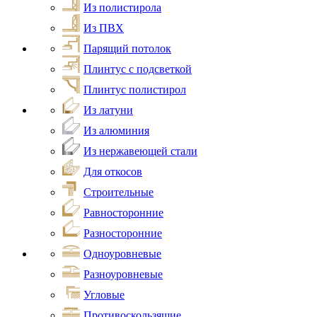
Из полистирола
Из ПВХ
Парящий потолок
Плинтус с подсветкой
Плинтус полистирол
Из латуни
Из алюминия
Из нержавеющей стали
Для откосов
Строительные
Равносторонние
Разносторонние
Одноуровневые
Разноуровневые
Угловые
Противоскользящие