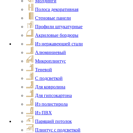
Молдинги
Полоса декоративная
Стеновые панели
Профили штукатурные
Акриловые бордюры
Из нержавеющей стали
Алюминиевый
Микроплинтус
Теневой
С подсветкой
Для ковролина
Для гипсокартона
Из полистирола
Из ПВХ
Парящий потолок
Плинтус с подсветкой