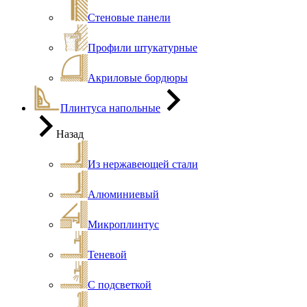
Стеновые панели
Профили штукатурные
Акриловые бордюры
Плинтуса напольные
Назад
Из нержавеющей стали
Алюминиевый
Микроплинтус
Теневой
С подсветкой