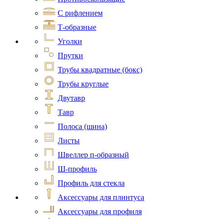
С рифлением
Т-образные
Уголки
Прутки
Трубы квадратные (бокс)
Трубы круглые
Двутавр
Тавр
Полоса (шина)
Листы
Швеллер п-образный
Ш-профиль
Профиль для стекла
Аксессуары для плинтуса
Аксессуары для профиля